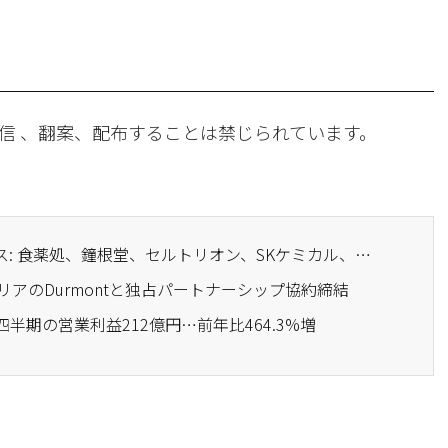
信 、翻案、配布することは禁じられています。
· 医薬品・バイオニュース: 食薬処、鐘根堂、セルトリオン、SKケミカル、ソウル大病院、チャ病院
トリアのDurmontと独占パートナーシップ協約締結
1四半期の営業利益212億円…前年比464.3%増