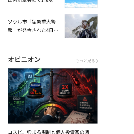
録…「上半期搭乗率
93%」
ソウル市「猛暑重大警
報」が発令された4日、
熱中症患者39人追加発
生
オピニオン
もっと見る
コスピ、強まる規制と個人投資家の賭