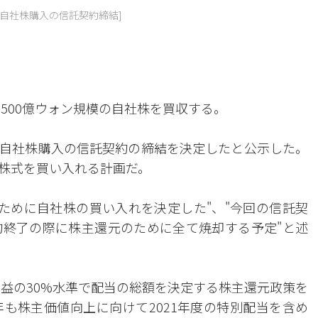
け自社株購入の信託契約締結]
500億ウォン規模の自社株を買収する。
模の自社株購入の信託契約の締結を決定したと公示した。
まで株式を買い入れる計画だ。
のために自社株の買い入れを決定した"、"今回の信託契
終了の際に株主還元のために全て焼却する予定"と述
利益の30%水準で配当の総額を決定する株主還元政策を
年も株主価値向上に向けて2021年度の特別配当を含め