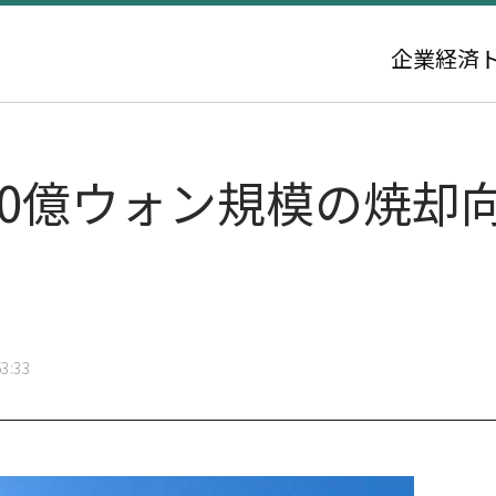
企業
経済
00億ウォン規模の焼却
3:33