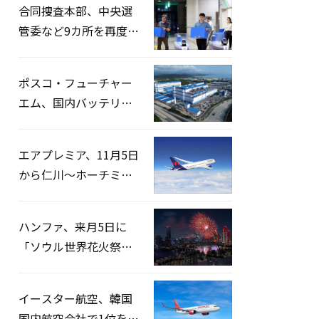
合同捜査本部、中央選
管委など9カ所を再度家
宅捜索…「投票率操
作」の資料を確保
ポスコ・フューチャー
エム、国内バッテリー
企業とLFP正極材19万ト
ンの供給契約を締結
エアプレミア、11月5日
から仁川〜ホーチミン
路線運航へ…3年2ヶ月
ぶりの再開
ハンファ、来月5日に
「ソウル世界花火祭り
2026」開催…韓・米・
英の3カ国が参加
イースター航空、韓国
国内航空会社で1位を記