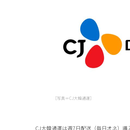
［写真＝CJ大韓通運］
CJ大韓通運は週7日配送（毎日オネ）