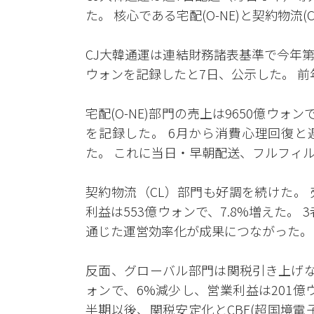
た。 核心である宅配(O-NE)と契約物
CJ大韓通運は連結財務諸表基準で今年第3
ウォンを記録したと7日、公示した。 前年
宅配(O-NE)部門の売上は9650億ウォン
を記録した。 6月から消費心理回復と
た。 これに当日・早朝配送、フルフィ
契約物流（CL）部門も好調を続けた。 売
利益は553億ウォンで、7.8%増えた。 
通じた運営効率化が成果につながった。
反面、グローバル部門は関税引き上げな
ォンで、6%減少し、営業利益は201億ウ
半期以後、関税安定化とCBE(超国境