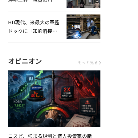
ドルはさらに高く
HD現代、米最大の軍艦
ドックに「知的溶接」
システムを導入へ
オピニオン
もっと見る
コスピ、強まる規制と個人投資家の賭