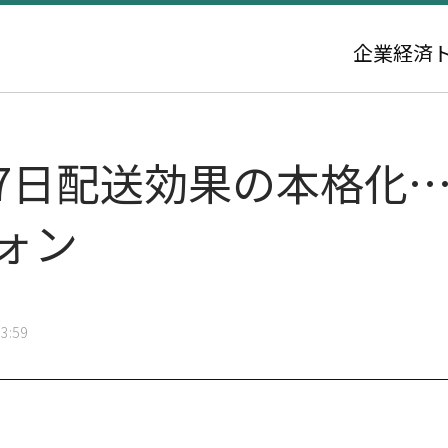
企業
経済
週7日配送効果の本格化
ウォン
3:59