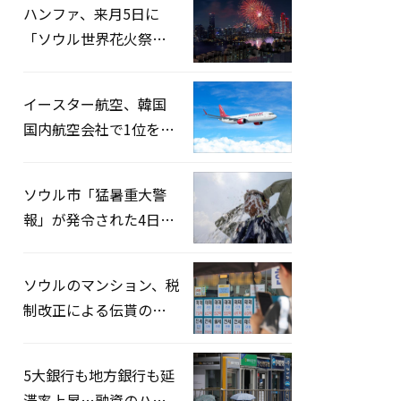
ハンファ、来月5日に
「ソウル世界花火祭り
2026」開催…韓・米・
英の3カ国が参加
イースター航空、韓国
国内航空会社で1位を記
録…「上半期搭乗率
93%」
ソウル市「猛暑重大警
報」が発令された4日、
熱中症患者39人追加発
生
ソウルのマンション、税
制改正による伝貰の月
貰化加速を憂慮
5大銀行も地方銀行も延
滞率上昇…融資のハー