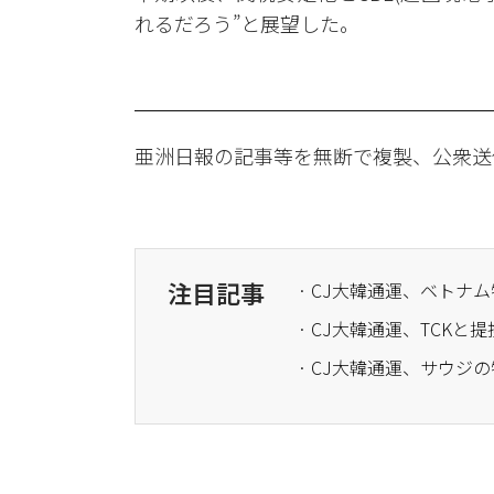
れるだろう”と展望した。
亜洲日報の記事等を無断で複製、公衆送
注目記事
· CJ大韓通運、ベトナ
· CJ大韓通運、TCK
· CJ大韓通運、サウ