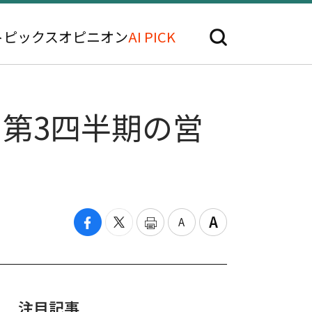
トピックス
オピニオン
AI PICK
…第3四半期の営
注目記事