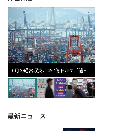
6月の経常収支、497億ドルで「過去
最大」…輸出が初の1000億ドル突破
最新ニュース