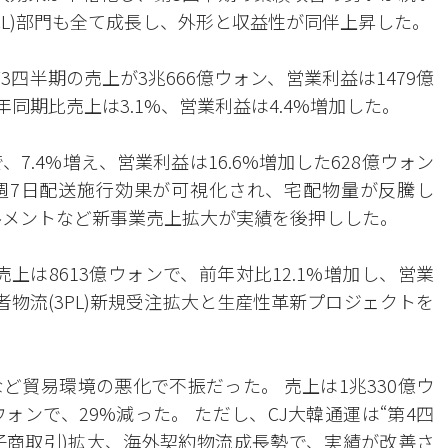
流(CL)部門も全て成長し、外形と収益性が同伴上昇した。
四半期の売上が3兆666億ウォン、営業利益は1479億
同期比売上は3.1%、営業利益は4.4%増加した。
で、7.4%増え、営業利益は16.6%増加した628億ウォン
週7日配送施行効果が可視化され、宅配物量が反騰し
ルメントなど新事業売上拡大が実績を後押しした。
上は8613億ウォンで、前年対比12.1%増加し、営業
3者物流(3PL)新規受注拡大と生産性革新プロジェクトを
ど貿易環境の悪化で不振だった。 売上は1兆330億ウ
ォンで、29%減った。 ただし、CJ大韓通運は“第4四
電子商取引)拡大、海外契約物流成長勢で、実績が改善さ