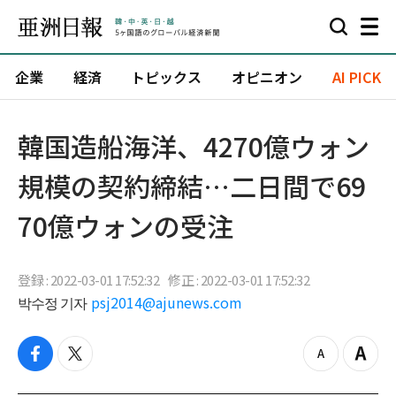
企業
経済
トピックス
オピニオン
AI PICK
韓国造船海洋、4270億ウォン
規模の契約締結…二日間で69
70億ウォンの受注
登録 : 2022-03-01 17:52:32
修正 : 2022-03-01 17:52:32
박수정 기자
psj2014@ajunews.com
f
t
z
Z
a
w
o
o
c
i
o
o