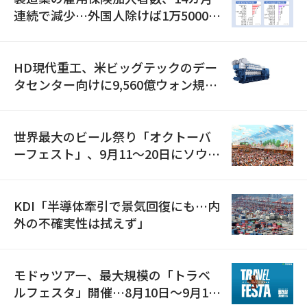
連続で減少…外国人除けば1万5000人
減
HD現代重工、米ビッグテックのデー
タセンター向けに9,560億ウォン規模
の発電設備を受注…「過去最大」
世界最大のビール祭り「オクトーバ
ーフェスト」、9月11〜20日にソウル
で開催
KDI「半導体牽引で景気回復にも…内
外の不確実性は拭えず」
モドゥツアー、最大規模の「トラベ
ルフェスタ」開催…8月10日～9月11