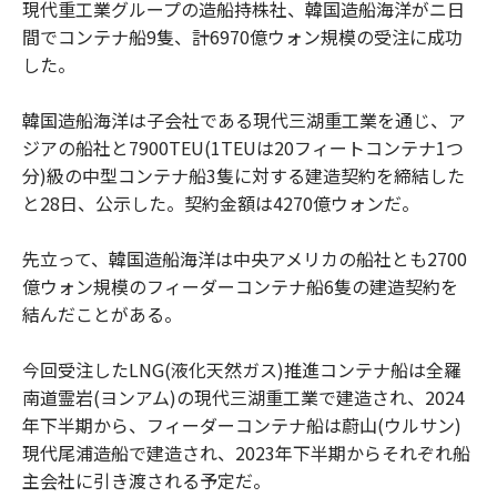
現代重工業グループの造船持株社、韓国造船海洋がニ日
間でコンテナ船9隻、計6970億ウォン規模の受注に成功
した。
韓国造船海洋は子会社である現代三湖重工業を通じ、ア
ジアの船社と7900TEU(1TEUは20フィートコンテナ1つ
分)級の中型コンテナ船3隻に対する建造契約を締結した
と28日、公示した。契約金額は4270億ウォンだ。
先立って、韓国造船海洋は中央アメリカの船社とも2700
億ウォン規模のフィーダーコンテナ船6隻の建造契約を
結んだことがある。
今回受注したLNG(液化天然ガス)推進コンテナ船は全羅
南道霊岩(ヨンアム)の現代三湖重工業で建造され、2024
年下半期から、フィーダーコンテナ船は蔚山(ウルサン)
現代尾浦造船で建造され、2023年下半期からそれぞれ船
主会社に引き渡される予定だ。