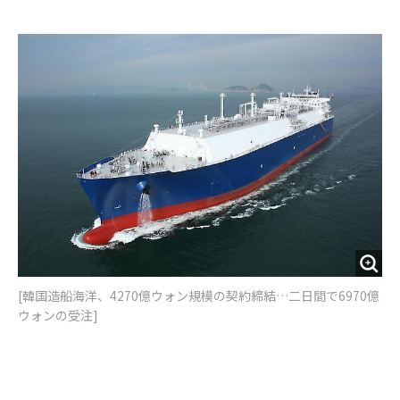
e
t
m
m
b
t
o
i
o
e
u
n
o
r
t
k
[韓国造船海洋、4270億ウォン規模の契約締結…二日間で6970億
ウォンの受注]