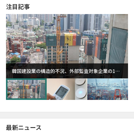
注目記事
韓国建設業の構造的不況、外部監査対象企業の1割
超が「ゾンビ企業」に…5年で2.8倍増
最新ニュース