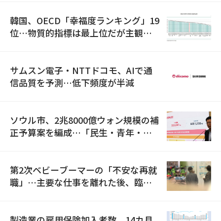
韓国、OECD「幸福度ランキング」19
位…物質的指標は最上位だが主観的
満足度は最下位
サムスン電子・NTTドコモ、AIで通
信品質を予測…低下頻度が半減
ソウル市、2兆8000億ウォン規模の補
正予算案を編成…「民生・青年・安
全」に8100億ウォンを集中投資
第2次ベビーブーマーの「不安な再就
職」…主要な仕事を離れた後、臨時
職が2倍近くに急増
製造業の雇用保険加入者数、14カ月