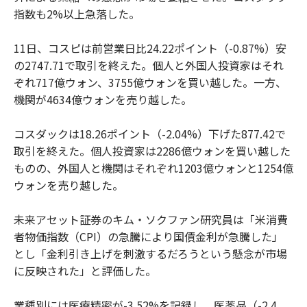
指数も2%以上急落した。
11日、コスピは前営業日比24.22ポイント（-0.87%）安
の2747.71で取引を終えた。個人と外国人投資家はそれ
ぞれ717億ウォン、3755億ウォンを買い越した。一方、
機関が4634億ウォンを売り越した。
コスダックは18.26ポイント（-2.04%）下げた877.42で
取引を終えた。個人投資家は2286億ウォンを買い越した
ものの、外国人と機関はそれぞれ1203億ウォンと1254億
ウォンを売り越した。
未来アセット証券のキム・ソクファン研究員は「米消費
者物価指数（CPI）の急騰により国債金利が急騰した」
とし「金利引き上げを刺激するだろうという懸念が市場
に反映された」と評価した。
業種別には医療精密が-3.52%を記録し、医薬品（-2.4