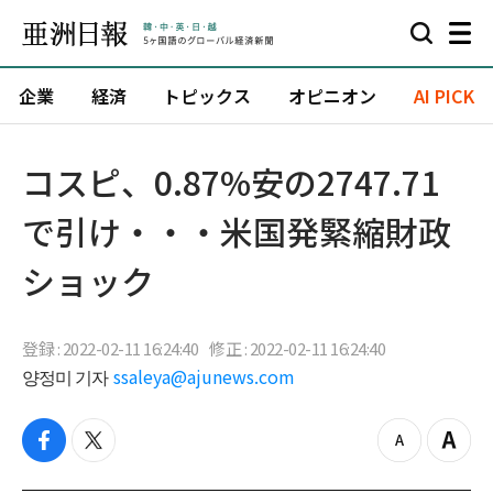
企業
経済
トピックス
オピニオン
AI PICK
コスピ、0.87%安の2747.71
で引け・・・米国発緊縮財政
ショック
登録 : 2022-02-11 16:24:40
修正 : 2022-02-11 16:24:40
양정미 기자
ssaleya@ajunews.com
f
t
z
Z
a
w
o
o
c
i
o
o