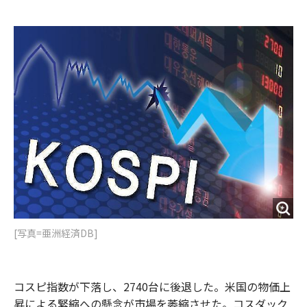
e
t
m
m
b
t
o
i
o
e
u
n
o
r
t
k
[写真=亜洲経済DB]
コスピ指数が下落し、2740台に後退した。米国の物価上
昇による緊縮への懸念が市場を萎縮させた。コスダック