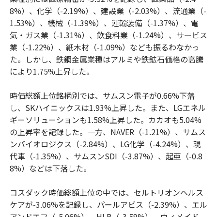
8%）、化学（-2.19%）、建設業（-2.03%）、流通業（-
1.53%）、機械（-1.39%）、運輸装備（-1.37%）、電
気・ガス業（-1.31%）、飲食料業（-1.24%）、サービス
業（-1.22%）、紙木材（-1.09%）なども振るわなかっ
た。しかし、鉄鋼金属業種はアルミや鉄鉱石価格の高騰
により1.75%上昇した。
時価総額上位銘柄別では、サムスン電子が0.66%下落
し、SKハイニックスは1.93%上昇した。また、LGエネル
ギーソリューションも1.58%上昇した。カカオも5.04%
の上昇率を記録した。一方、NAVER（-1.21%）、サムス
ンバイオロジクス（-2.84%）、LG化学（-4.24%）、現
代車（-1.35%）、サムスンSDI（-3.87%）、起亜（-0.8
8%）などは下落した。
コスダック時価総額上位の中では、セルトリオンヘルス
ケアが-3.06%を記録し、パールアビス（-2.39%）、エル
アンドエフ（-5.06%）、HLB（-3.59%）、ウィメイド