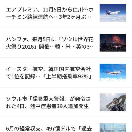
エアプレミア、11月5日から仁川〜ホ
ーチミン路線運航へ…3年2ヶ月ぶり
の再開
ハンファ、来月5日に「ソウル世界花
火祭り2026」開催…韓・米・英の3カ
国が参加
イースター航空、韓国国内航空会社
で1位を記録…「上半期搭乗率93%」
ソウル市「猛暑重大警報」が発令さ
れた4日、熱中症患者39人追加発生
6月の経常収支、497億ドルで「過去