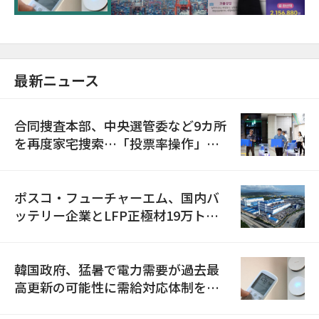
最新ニュース
合同捜査本部、中央選管委など9カ所
を再度家宅捜索…「投票率操作」の
資料を確保
ポスコ・フューチャーエム、国内バ
ッテリー企業とLFP正極材19万トン
の供給契約を締結
韓国政府、猛暑で電力需要が過去最
高更新の可能性に需給対応体制を点
検