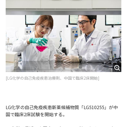
o
e
u
n
o
r
t
k
[LG化学の自己免疫疾患治療剤、中国で臨床2床開始]
LG化学の自己免疫疾患新薬候補物質「LG510255」が中
国で臨床2床試験を開始する。