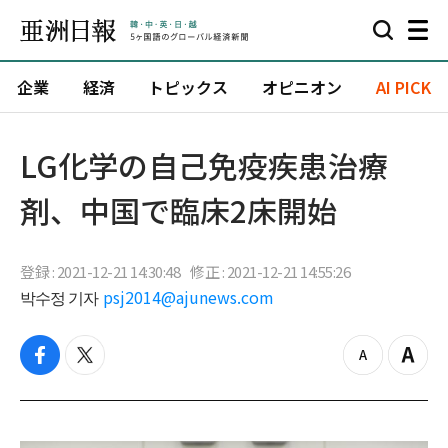
企業
経済
トピックス
オピニオン
AI PICK
LG化学の自己免疫疾患治療
剤、中国で臨床2床開始
登録 : 2021-12-21 14:30:48
修正 : 2021-12-21 14:55:26
박수정 기자
psj2014@ajunews.com
f
t
z
Z
a
w
o
o
c
i
o
o
e
t
m
m
b
t
o
i