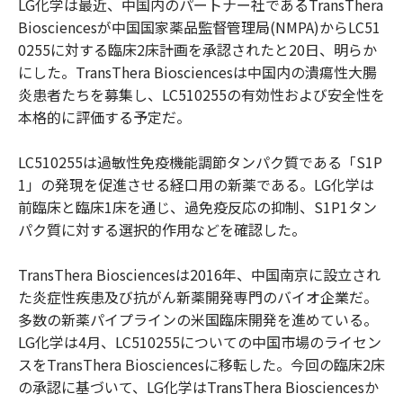
LG化学は最近、中国内のパートナー社であるTransThera
Biosciencesが中国国家薬品監督管理局(NMPA)からLC51
0255に対する臨床2床計画を承認されたと20日、明らか
にした。TransThera Biosciencesは中国内の潰瘍性大腸
炎患者たちを募集し、LC510255の有効性および安全性を
本格的に評価する予定だ。
LC510255は過敏性免疫機能調節タンパク質である「S1P
1」の発現を促進させる経口用の新薬である。LG化学は
前臨床と臨床1床を通じ、過免疫反応の抑制、S1P1タン
パク質に対する選択的作用などを確認した。
TransThera Biosciencesは2016年、中国南京に設立され
た炎症性疾患及び抗がん新薬開発専門のバイオ企業だ。
多数の新薬パイプラインの米国臨床開発を進めている。
LG化学は4月、LC510255についての中国市場のライセン
スをTransThera Biosciencesに移転した。今回の臨床2床
の承認に基づいて、LG化学はTransThera Biosciencesか