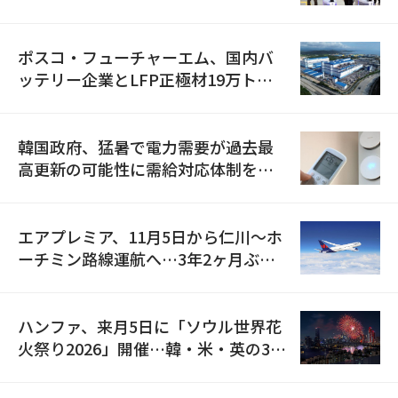
資料を確保
ポスコ・フューチャーエム、国内バ
ッテリー企業とLFP正極材19万トン
の供給契約を締結
韓国政府、猛暑で電力需要が過去最
高更新の可能性に需給対応体制を点
検
エアプレミア、11月5日から仁川〜ホ
ーチミン路線運航へ…3年2ヶ月ぶり
の再開
ハンファ、来月5日に「ソウル世界花
火祭り2026」開催…韓・米・英の3カ
国が参加