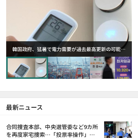
韓国政府、猛暑で電力需要が過去最高更新の可能性
に需給対応体制を点検
最新ニュース
合同捜査本部、中央選管委など9カ所
を再度家宅捜索…「投票率操作」の