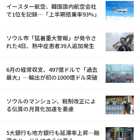
イースター航空、韓国国内航空会社
で1位を記録…「上半期搭乗率93%」
ソウル市「猛暑重大警報」が発令さ
れた4日、熱中症患者39人追加発生
6月の経常収支、497億ドルで「過去
最大」…輸出が初の1000億ドル突破
ソウルのマンション、税制改正によ
る伝貰の月貰化加速を憂慮
5大銀行も地方銀行も延滞率上昇…融