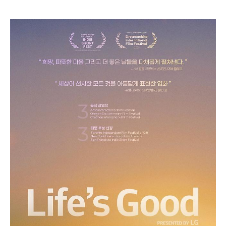
e
t
m
m
b
t
o
i
o
e
u
n
o
r
t
k