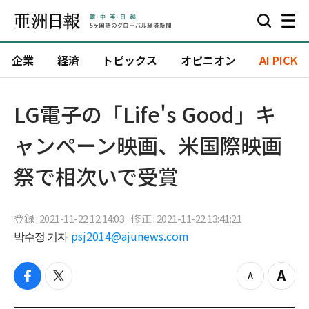
企業
経済
トピックス
オピニオン
AI PICK
LG電子の「Life's Good」キ
ャンペーン映画、米国際映画
祭で相次いで受賞
登録 : 2021-11-22 12:14:03
修正 : 2021-11-22 13:41:21
박수정 기자
psj2014@ajunews.com
f
t
z
Z
a
w
o
o
c
i
o
o