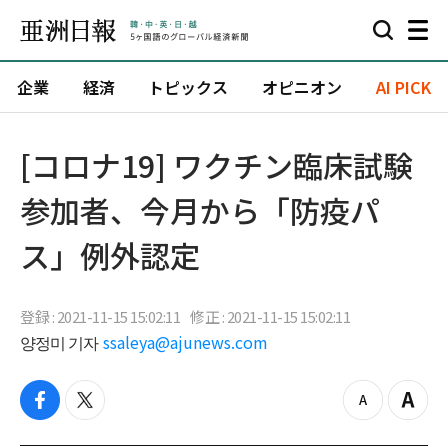
企業
経済
トピックス
オピニオン
AI PICK
[コロナ19] ワクチン臨床試験
参加者、今月から「防疫パ
ス」例外認定
登録 : 2021-11-15 15:02:11
修正 : 2021-11-15 15:02:11
양정미 기자
ssaleya@ajunews.com
f
t
z
Z
a
w
o
o
c
i
o
o