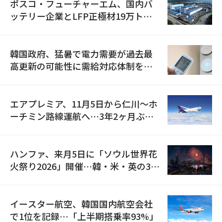
ポスコ・フューチャーエム、国内バ
ッテリー企業とLFP正極材19万トン
の供給契約を締結
韓国政府、猛暑で電力需要が過去最
高更新の可能性に需給対応体制を点
検
エアプレミア、11月5日から仁川〜ホ
ーチミン路線運航へ…3年2ヶ月ぶり
の再開
ハンファ、来月5日に「ソウル世界花
火祭り2026」開催…韓・米・英の3カ
国が参加
イースター航空、韓国国内航空会社
で1位を記録…「上半期搭乗率93%」