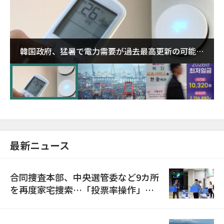
韓国政府、猛暑で電力需要が過去最高更新の可能性
に需給対応体制を点検
最新ニュース
合同捜査本部、中央選管委など9カ所
を再度家宅捜索…「投票率操作」の
資料を確保