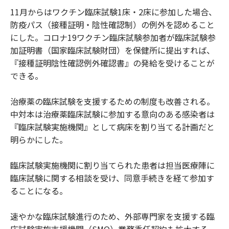
11月からはワクチン臨床試験1床・2床に参加した場合、
防疫パス（接種証明・陰性確認制）の例外を認めること
にした。コロナ19ワクチン臨床試験参加者が臨床試験参
加証明書（国家臨床試験財団）を保健所に提出すれば、
『接種証明陰性確認例外確認書』の発給を受けることが
できる。
治療薬の臨床試験を支援するための制度も改善される。
中対本は治療薬臨床試験に参加する意向のある感染者は
『臨床試験実施機関』として病床を割り当てる計画だと
明らかにした。
臨床試験実施機関に割り当てられた患者は担当医療陣に
臨床試験に関する相談を受け、同意手続きを経て参加す
ることになる。
速やかな臨床試験進行のため、外部専門家を支援する臨
床試験実施支援機関（SMO）業務委任契約も拡大する。