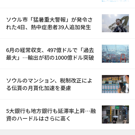
ソウル市「猛暑重大警報」が発令さ
れた4日、熱中症患者39人追加発生
6月の経常収支、497億ドルで「過去
最大」…輸出が初の1000億ドル突破
ソウルのマンション、税制改正によ
る伝貰の月貰化加速を憂慮
5大銀行も地方銀行も延滞率上昇…融
資のハードルはさらに高く