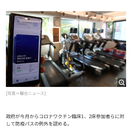
e
t
m
m
b
t
o
i
o
e
u
n
o
r
t
k
[写真＝聯合ニュース]
政府が今月からコロナワクチン臨床1、2床参加者らに対
して防疫パスの例外を認める。