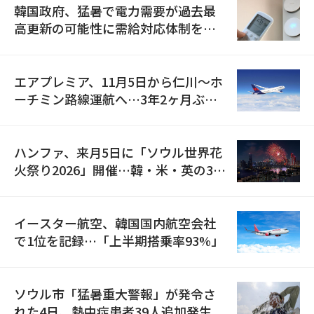
韓国政府、猛暑で電力需要が過去最
高更新の可能性に需給対応体制を点
検
エアプレミア、11月5日から仁川〜ホ
ーチミン路線運航へ…3年2ヶ月ぶり
の再開
ハンファ、来月5日に「ソウル世界花
火祭り2026」開催…韓・米・英の3カ
国が参加
イースター航空、韓国国内航空会社
で1位を記録…「上半期搭乗率93%」
ソウル市「猛暑重大警報」が発令さ
れた4日、熱中症患者39人追加発生