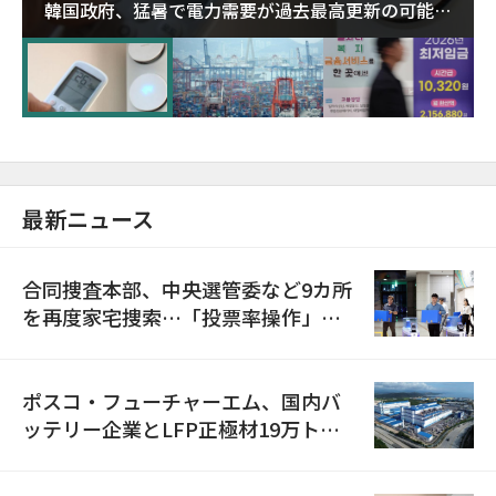
韓国政府、猛暑で電力需要が過去最高更新の可能性
に需給対応体制を点検
最新ニュース
合同捜査本部、中央選管委など9カ所
を再度家宅捜索…「投票率操作」の
資料を確保
ポスコ・フューチャーエム、国内バ
ッテリー企業とLFP正極材19万トン
の供給契約を締結