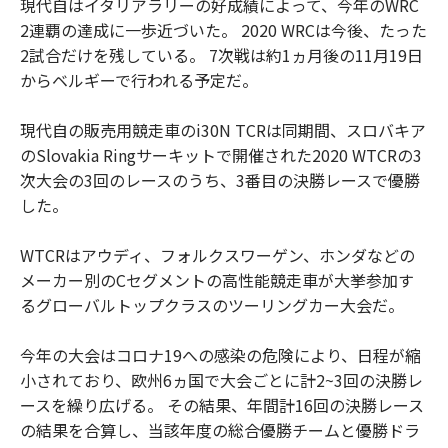
現代自はイタリアラリーの好成績によって、今年のWRC
2連覇の達成に一歩近づいた。 2020 WRCは今後、たった
2試合だけを残している。 7次戦は約1ヵ月後の11月19日
からベルギーで行われる予定だ。
現代自の販売用競走車のi30N TCRは同期間、スロバキア
のSlovakia Ringサーキットで開催された2020 WTCRの3
次大会の3回のレースのうち、3番目の決勝レースで優勝
した。
WTCRはアウディ、フォルクスワーゲン、ホンダなどの
メーカー別のCセグメントの高性能競走車が大挙参加す
るグローバルトップクラスのツーリングカー大会だ。
今年の大会はコロナ19への感染の危険により、日程が縮
小されており、欧州6ヵ国で大会ごとに計2~3回の決勝レ
ースを繰り広げる。 その結果、年間計16回の決勝レース
の結果を合算し、当該年度の総合優勝チームと優勝ドラ