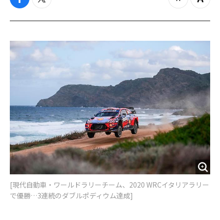
f
t
z
Z
a
w
o
o
c
i
o
o
e
t
m
m
b
t
o
i
o
e
u
n
o
r
t
k
[現代自動車・ワールドラリーチーム、2020 WRCイタリアラリー
で優勝…3連続のダブルポディウム達成]