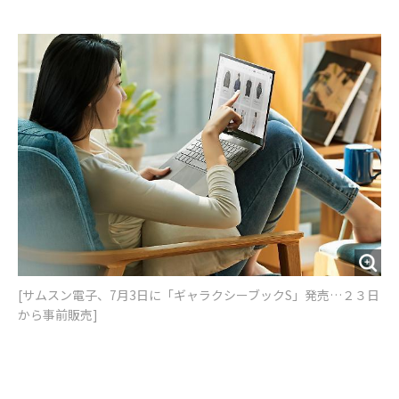
e
t
m
m
b
t
o
i
o
e
u
n
o
r
t
k
[​サムスン電子、7月3日に「ギャラクシーブックS」発売…２３日
から事前販売]