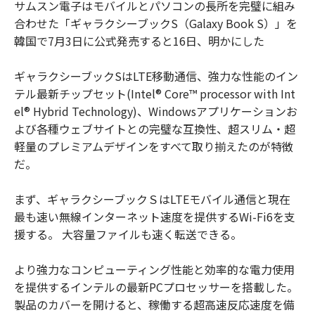
サムスン電子はモバイルとパソコンの長所を完璧に組み
合わせた「ギャラクシーブックS（Galaxy Book S）」を
韓国で7月3日に公式発売すると16日、明かにした
ギャラクシーブックSはLTE移動通信、強力な性能のイン
テル最新チップセット(Intel® Core™ processor with Int
el® Hybrid Technology)、Windowsアプリケーションお
よび各種ウェブサイトとの完璧な互換性、超スリム・超
軽量のプレミアムデザインをすべて取り揃えたのが特徴
だ。
まず、ギャラクシーブックＳはLTEモバイル通信と現在
最も速い無線インターネット速度を提供するWi-Fi6を支
援する。 大容量ファイルも速く転送できる。
より強力なコンピューティング性能と効率的な電力使用
を提供するインテルの最新PCプロセッサーを搭載した。
製品のカバーを開けると、稼働する超高速反応速度を備