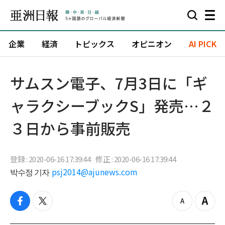
企業
経済
トピックス
オピニオン
AI PICK
​サムスン電子、7月3日に「ギ
ャラクシーブックS」発売…２
３日から事前販売
登録 : 2020-06-16 17:39:44
修正 : 2020-06-16 17:39:44
박수정 기자
psj2014@ajunews.com
f
t
z
Z
a
w
o
o
c
i
o
o