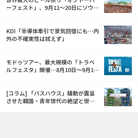
ーフェスト」、9月11〜20日にソウル
で開催
KDI「半導体牽引で景気回復にも…内
外の不確実性は拭えず」
モドゥツアー、最大規模の「トラベ
ルフェスタ」開催…8月10日～9月11
日
[コラム] 「バスハウス」騒動が露呈
させた韓国・青年世代の絶望と世代
間格差