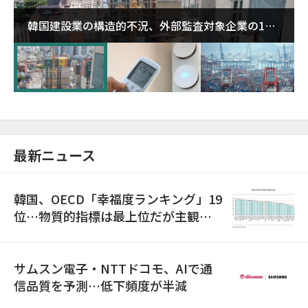
韓国建設業の構造的不況、外部監査対象企業の1割
超が「ゾンビ企業」に…5年で2.8倍増
最新ニュース
韓国、OECD「幸福度ランキング」19
位…物質的指標は最上位だが主観的
満足度は最下位
サムスン電子・NTTドコモ、AIで通
信品質を予測…低下頻度が半減