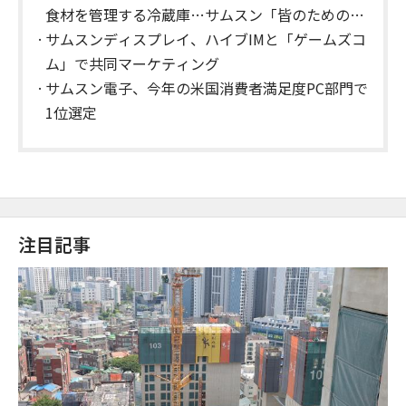
食材を管理する冷蔵庫…サムスン「皆のためのA
I」
​サムスンディスプレイ、ハイブIMと「ゲームズコ
ム」で共同マーケティング
​サムスン電子、今年の米国消費者満足度PC部門で
1位選定
注目記事