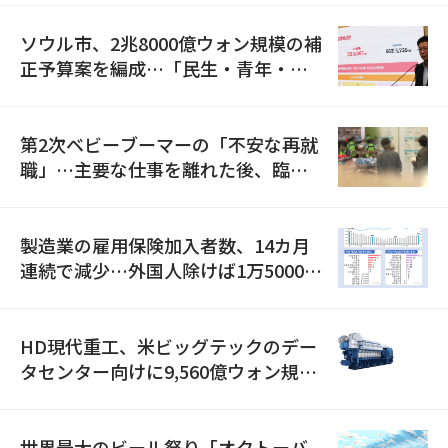
ソウル市、2兆8000億ウォン規模の補
正予算案を編成…「民生・青年・安
全」に8100億ウォンを集中投資
第2次ベビーブーマーの「不安な再就
職」…主要な仕事を離れた後、臨時
職が2倍近くに急増
製造業の雇用保険加入者数、14カ月
連続で減少…外国人除けば1万5000人
減
HD現代重工、米ビッグテックのデー
タセンター向けに9,560億ウォン規模
の発電設備を受注…「過去最大」
世界最大のビール祭り「オクトーバ