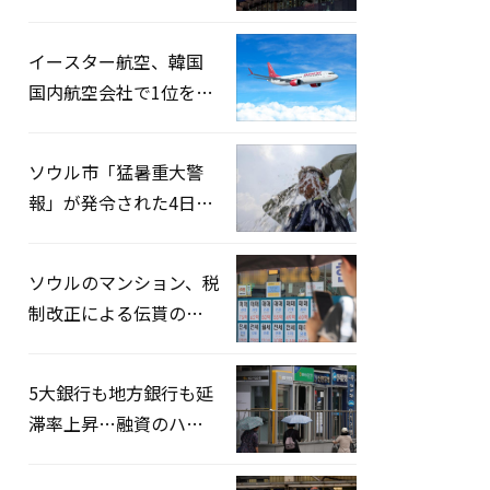
2026」開催…韓・米・
英の3カ国が参加
イースター航空、韓国
国内航空会社で1位を記
録…「上半期搭乗率
93%」
ソウル市「猛暑重大警
報」が発令された4日、
熱中症患者39人追加発
生
ソウルのマンション、税
制改正による伝貰の月
貰化加速を憂慮
5大銀行も地方銀行も延
滞率上昇…融資のハー
ドルはさらに高く