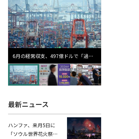
6月の経常収支、497億ドルで「過去
最大」…輸出が初の1000億ドル突破
最新ニュース
ハンファ、来月5日に
「ソウル世界花火祭り