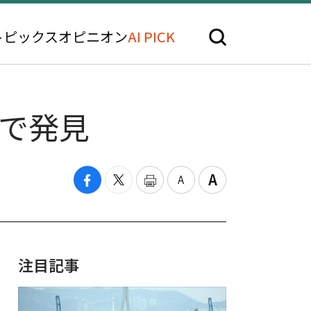
トピックス
オピニオン
AI PICK
体で発見
注目記事