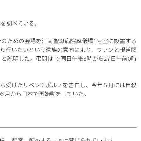
況を調べている。
ンのための会場を江南聖母病院葬儀場1号室に設置する
り行いたいという遺族の意向により、ファンと報道関
と説明した。弔問は で同日午後3時から27日午前0時
から受けたリベンジポルノを告白し、今年５月には自殺
６月から日本で再始動をしていた。
信 、翻案、配布することは禁じられています。