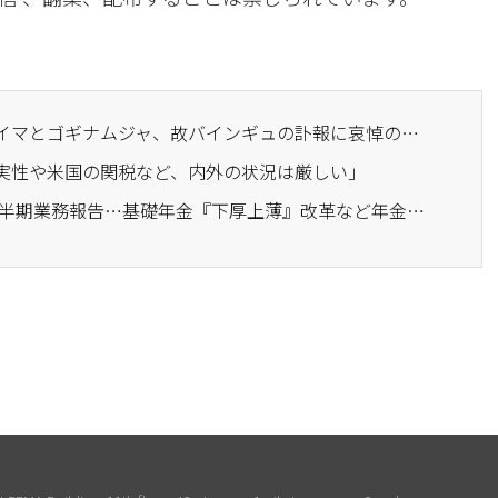
· ユーチューバーのヤサイマとゴギナムジャ、故バインギュの訃報に哀悼の意を表明
確実性や米国の関税など、内外の状況は厳しい」
· 保健福祉部、2026年下半期業務報告…基礎年金『下厚上薄』改革など年金制度の見直しへ