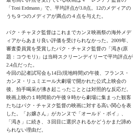
「Toni Erdmann」で、平均評点が3.8点。12のメディアの
うち９つのメディアが満点の４点を与えた。
パク・チャヌク監督はこれまでカンヌ映画祭の海外メデ
ィアからあまり良い評価を受けられなかった。2009年、
審査委員賞を受賞したパク・チャヌク監督の「渇き(原
題：コウモリ)」は当時スクリーンデイリーで平均評点が
2.4点だった。
今回の記者試写会も14日(現地時間)の午後、フランス・
カンヌ・リュミエール大劇場で開かれた公式上映会の
後、拍手喝采が沸き起こったこととは対照的な反応だ。
映画上映の１時間前の午後９時から劇場に集まった観客
たちはパク・チャヌク監督の映画に対する高い関心を表
した。「お嬢さん」がカンヌで「オールド・ボイ」、
「渇き」に続き、３回目に選択されるかどうかまだ諦め
られない理由だ。