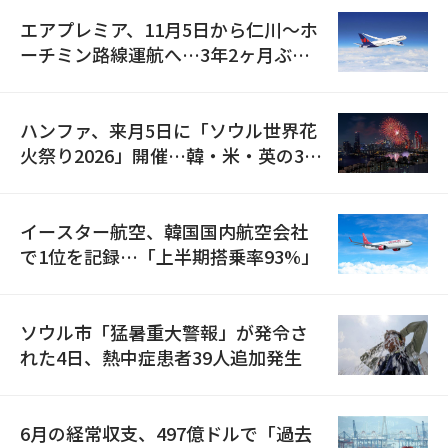
エアプレミア、11月5日から仁川〜ホ
ーチミン路線運航へ…3年2ヶ月ぶり
の再開
ハンファ、来月5日に「ソウル世界花
火祭り2026」開催…韓・米・英の3カ
国が参加
イースター航空、韓国国内航空会社
で1位を記録…「上半期搭乗率93%」
ソウル市「猛暑重大警報」が発令さ
れた4日、熱中症患者39人追加発生
6月の経常収支、497億ドルで「過去