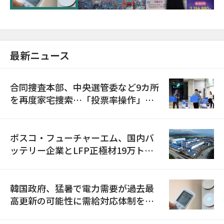
最新ニュース
合同捜査本部、中央選管委など9カ所
を再度家宅捜索…「投票率操作」の
資料を確保
ポスコ・フューチャーエム、国内バ
ッテリー企業とLFP正極材19万トン
の供給契約を締結
韓国政府、猛暑で電力需要が過去最
高更新の可能性に需給対応体制を点
検