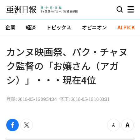
企業
経済
トピックス
オピニオン
AI PICK
カンヌ映画祭、パク・チャヌ
ク監督の「お嬢さん（アガ
シ）」・・・現在4位
登録 : 2016-05-16 09:54:34
修正 : 2016-05-16 10:03:31
f
t
z
Z
a
w
o
o
c
i
o
o