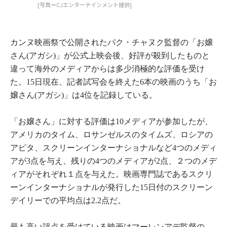
[写真＝CJエンターテインメント提供]
カンヌ映画祭で公開されたパク・チャヌク監督の「お嬢
さん(アガシ)」が公式上映会後、好評が殺到したものと
違って海外のメディアからは多少消極的な評価を受け
た。15日現在、記者試写会を終えた6本の映画のうち「お
嬢さん(アガシ)」は4位を記録している。
「お嬢さん」に対する評価は10メディアが参加したが、
アメリカのタイム、ロサンゼルスのタイムズ、ロシアの
アピタ、スクリーンインターナショナルなど4つのメディ
アが3点を与え、残りの4つのメディアが2点、２つのメデ
ィアがそれぞれ１点を与えた。映画専門誌であるスクリ
ーンインターナショナルが発行した15日付のスクリーン
デイリーでの平均点は2.2点だ。
最も高い評点を受けている映画はマーレンアデ監督の