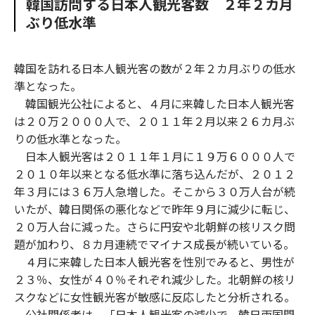
韓国訪問する日本人観光客数 ２年２カ月
o
e
u
n
ぶり低水準
o
r
t
k
韓国を訪れる日本人観光客の数が２年２カ月ぶりの低水
準となった。
韓国観光公社によると、４月に来韓した日本人観光客
は２０万２０００人で、２０１１年２月以来２６カ月ぶ
りの低水準となった。
日本人観光客は２０１１年１月に１９万６０００人で
２０１０年以来となる低水準に落ち込んだが、２０１２
年３月には３６万人急増した。そこから３０万人台が続
いたが、韓日関係の悪化などで昨年９月に減少に転じ、
２０万人台に減った。さらに円安や北朝鮮の核リスク問
題が加わり、８カ月連続でマイナス成長が続いている。
４月に来韓した日本人観光客を性別でみると、男性が
２３％、女性が４０％それぞれ減少した。北朝鮮の核リ
スクなどに女性観光客が敏感に反応したと分析される。
公社関係者は、「日本人観光客の減少で、韓日両国間