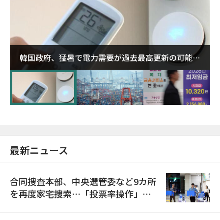
韓国政府、猛暑で電力需要が過去最高更新の可能性
に需給対応体制を点検
最新ニュース
合同捜査本部、中央選管委など9カ所
を再度家宅捜索…「投票率操作」の
資料を確保