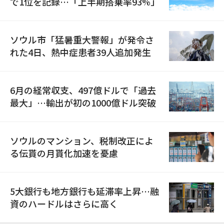
で1位を記録…「上半期搭乗率93%」
ソウル市「猛暑重大警報」が発令さ
れた4日、熱中症患者39人追加発生
6月の経常収支、497億ドルで「過去
最大」…輸出が初の1000億ドル突破
ソウルのマンション、税制改正によ
る伝貰の月貰化加速を憂慮
5大銀行も地方銀行も延滞率上昇…融
資のハードルはさらに高く