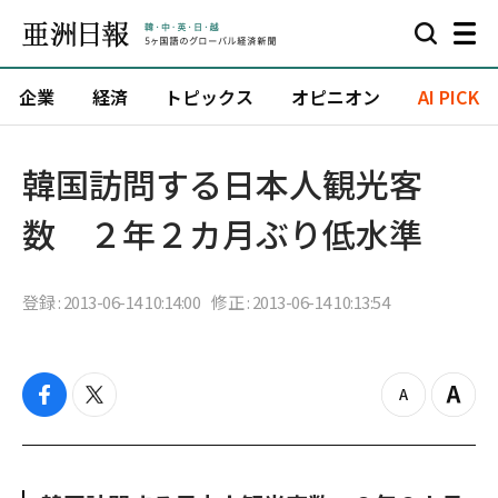
企業
経済
トピックス
オピニオン
AI PICK
韓国訪問する日本人観光客
数 ２年２カ月ぶり低水準
登録 : 2013-06-14 10:14:00
修正 : 2013-06-14 10:13:54
f
t
z
Z
a
w
o
o
c
i
o
o
e
t
m
m
b
t
o
i