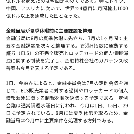
億ドルを超えたのは今回が初めてである。特にドイツ、
中国、アメリカに次いで、世界で4番目に月間輸出1000
億ドル以上を達成した国となった。
金融当局が夏季休暇前に主要課題を整理
金融当局は8月の夏季休暇に先立ち、7月の1ヶ月間で主
要な金融課題を次々と整理する。香港H指数に連動する
証券（ELS）の不完全販売とロッテカードの個人情報漏
洩に関する制裁を完了し、金融持株会社のガバナンス改
善案も今月発表する予定である。
1日、金融界によると、金融委員会は7月の定例会議を通
じて、ELS販売業者に対する過料やロッテカードの個人
情報漏洩に関する制裁を順次決議する予定である。定例
会議は通常隔週水曜日に行われ、今月は1日、15日、29
日に予定されている。8月には夏季休暇を取るため、金
融当局は今月中に主要案件を処理する方針である。