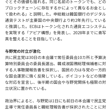
ぐとその価値も揺れる。同じ名前のトークンでも、どの
ブロックチェーンに存在するかによって異なるお金とし
て扱われる」と説明した。申総裁は韓国銀行のデジタル
通貨テストが主要国の中央銀行より約2年先行している
と強調した。ECBはトークン化された通貨エコシステム
を実現する「アピア構想」を発表し、2028年までに青写
真を整えることを目指している。
与野党の対立が激化
共に民主党は30日の本会議で常任委員会10カ所と予算決
算特別委員会の委員長選出、韓成淑国務総理候補者に対
する人事聴聞報告書を採択し、国民の力は与党の一方的
な国会運営に強く反発している。ボイコットなどの強硬
な対応を宣言し、後半期の国会や与野党関係も極限の対
立状況に置かれている。
政治界によると、与野党は1日にも前日の本会議で民主党
主導で常任委員長と韓総理報告書が採択されたことに対