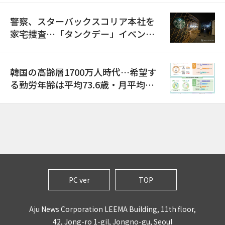
警察、スターバックスコリア本社を
家宅捜査…「タンクデー」イベント
巡り侮辱容疑
韓国の高齢層1700万人時代…希望す
る勤労年齢は平均73.6歳・月平均賃
金は300万ウォン以上
PC ver
TOP
Aju News Corporation LEEMA Building, 11th floor,
42, Jong-ro 1-gil, Jongno-gu, Seoul