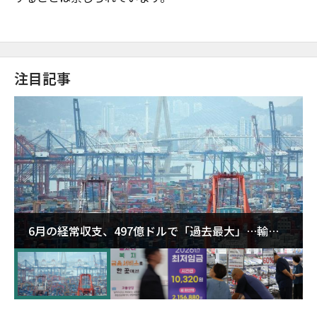
注目記事
6月の経常収支、497億ドルで「過去最大」…輸出
が初の1000億ドル突破