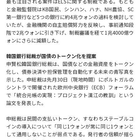
最も注目される案件はELSに関する制裁である。もとも
と金融監督院はKB国民、シンハン、ハナ、NH農協、SC
第一銀行など5つの銀行に約4兆ウォンの過料を検討して
いたが、金融機関の自主賠償努力を反映し、事前通知段
階で2兆ウォンに引き下げ、制裁審議を経て1兆4000億ウ
ォンにさらに減額した。
韓国銀行総裁が国債のトークン化を提案
申賢松韓国銀行総裁は、国債などの金融資産をトークン
化し、債券決済や担保管理を自動化する未来の青写真を
示した。申総裁は先月30日（現地時間）にポルトガルの
シントラで開催された欧州中央銀行（ECB）フォーラム
で「統合元帳の実現：プロジェクト漢江の教訓」という
論文を発表した。
申総裁は民間の支払いトークン、すなわちステーブルコ
インの導入について「同じ1ウォンが常に同じ1ウォンと
して通用しないことが弱点である。発行者の信頼が揺ら