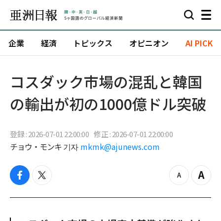
企業
経済
トピックス
オピニオン
AI PICK
コスダック市場の混乱と韓国
の輸出が初の1000億ドル突破
登録 : 2026-07-01 22:00:00
修正 : 2026-07-01 22:00:00
チョウ・モンキ 기자
mkmk@ajunews.com
f
t
z
Z
a
w
o
o
c
i
o
o
e
t
m
m
b
t
o
i