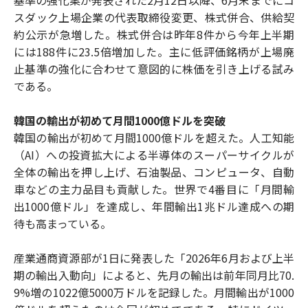
スダック上場企業の代表取締役変更、株式併合、供給契
約公示が急増した。株式併合は昨年8件から今年上半期
には188件に23.5倍増加した。主に低評価銘柄が上場廃
止基準の強化に合わせて意図的に株価を引き上げる試み
である。
韓国の輸出が初めて月間1000億ドルを突破
韓国の輸出が初めて月間1000億ドルを超えた。人工知能
（AI）への投資拡大による半導体のスーパーサイクルが
全体の輸出を押し上げ、石油製品、コンピュータ、自動
車などの主力品目も貢献した。世界で4番目に「月間輸
出1000億ドル」を達成し、年間輸出1兆ドル達成への期
待も高まっている。
産業通商資源部が1日に発表した「2026年6月および上半
期の輸出入動向」によると、先月の輸出は前年同月比70.
9%増の1022億5000万ドルを記録した。月間輸出が1000