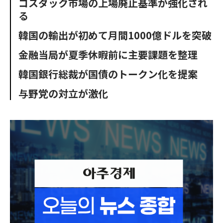
コスダック市場の上場廃止基準が強化され
o
e
u
n
る
o
r
t
k
韓国の輸出が初めて月間1000億ドルを突破
金融当局が夏季休暇前に主要課題を整理
韓国銀行総裁が国債のトークン化を提案
与野党の対立が激化