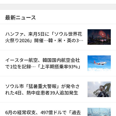
最新ニュース
ハンファ、来月5日に「ソウル世界花
火祭り2026」開催…韓・米・英の3カ
国が参加
イースター航空、韓国国内航空会社
で1位を記録…「上半期搭乗率93%」
ソウル市「猛暑重大警報」が発令さ
れた4日、熱中症患者39人追加発生
6月の経常収支、497億ドルで「過去