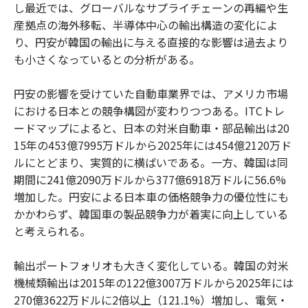
し最近では、グローバルなサプライチェーンの再編や生
産拠点の海外移転、半導体中心の輸出構造の変化によ
り、円安が韓国の輸出に与える直接的な影響は過去より
も小さくなっているとの分析がある。
円安の影響を受けていた自動車業界では、アメリカ市場
における日本との競争構図が変わりつつある。ITCトレ
ードマップによると、日本の対米自動車・部品輸出は20
15年の453億7995万ドルから2025年には454億2120万ド
ルにとどまり、実質的に横ばいである。一方、韓国は同
期間に241億2090万ドルから377億6918万ドルに56.6%
増加した。円安による日本車の価格競争力の優位性にも
かかわらず、韓国車の製品競争力が着実に向上している
と考えられる。
輸出ポートフォリオも大きく変化している。韓国の対米
機械類輸出は2015年の122億3007万ドルから2025年には
270億3622万ドルに2倍以上（121.1%）増加し、電気・