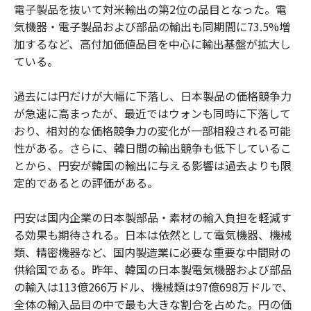
電子製品を抜いて対米輸出の第2位の品目となった。電
気機器・電子製品および部品の輸出も同期間に73.5%増
加するなど、高付加価値品目を中心に輸出基盤が拡大し
ている。
過去には円だけが大幅に下落し、日本製品の価格競争力
が急速に高まったが、最近ではウォンも同時に下落して
おり、相対的な価格競争力の変化が一部相殺される可能
性がある。さらに、韓日間の輸出競争も低下しているこ
とから、円安が韓国の輸出に与える影響は過去よりも限
定的であるとの評価がある。
円安は国内企業の日本製部品・素材の輸入負担を軽減す
る効果も期待される。日本は依然として電気機器、機械
類、精密機器など、国内製造業に必要な重要な中間財の
供給国である。昨年、韓国の日本製電気機器および部品
の輸入は113億266万ドル、機械類は97億698万ドルで、
全体の輸入品目の中で最も大きな割合を占めた。円の価