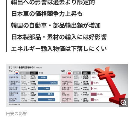
輸出への影響は過去より限定的
o
e
u
n
o
r
t
日本車の価格競争力上昇も
k
韓国の自動車・部品輸出額が増加
日本製部品・素材の輸入には好影響
エネルギー輸入物価は下落しにくい
円安の影響