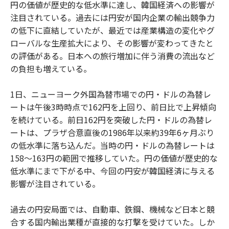
円の価値が歴史的な低水準に達し、韓国経済への影響が
注目されている。過去には円安が国内企業の輸出競争力
の低下に直結していたが、最近では産業構造の変化やグ
ローバルな生産拡大により、その影響が変わってきたと
の評価がある。日本への旅行増加に伴う消費の流出など
の負担も増えている。
1日、ニューヨーク外国為替市場での円・ドルの為替レ
ートは午後3時時点で162円を上回り、前日比で上昇傾向
を続けている。前日162円を突破した円・ドルの為替レ
ートは、プラザ合意直後の1986年以来約39年6ヶ月ぶり
の低水準に落ち込んだ。当時の円・ドルの為替レートは
158〜163円の範囲で推移していた。円の価値が歴史的な
低水準にまで下がる中、今回の円安が韓国経済に与える
影響が注目されている。
過去の円安局面では、自動車、鉄鋼、機械など日本と競
合する国内輸出業種が直接的な打撃を受けていた。しか