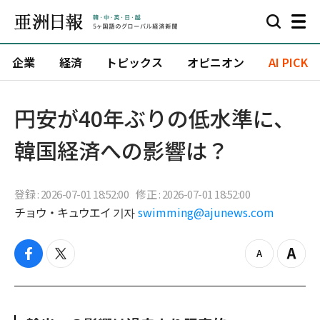
企業
経済
トピックス
オピニオン
AI PICK
円安が40年ぶりの低水準に、
韓国経済への影響は？
登録 : 2026-07-01 18:52:00
修正 : 2026-07-01 18:52:00
チョウ・キュウエイ 기자
swimming@ajunews.com
f
t
z
Z
a
w
o
o
c
i
o
o
e
t
m
m
b
t
o
i