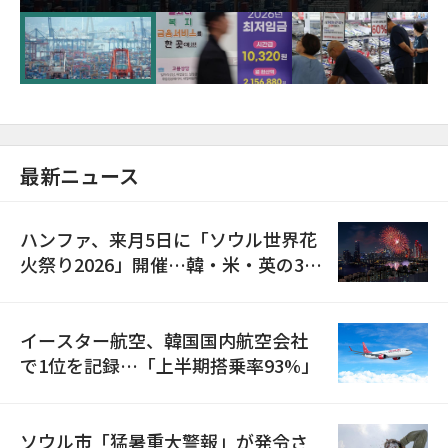
が初の1000億ドル突破
最新ニュース
ハンファ、来月5日に「ソウル世界花
火祭り2026」開催…韓・米・英の3カ
国が参加
イースター航空、韓国国内航空会社
で1位を記録…「上半期搭乗率93%」
ソウル市「猛暑重大警報」が発令さ