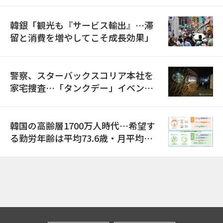
韓銀「観光も『サービス輸出』…滞
留と消費を増やしてこそ成長効果」
警察、スターバックスコリア本社を
家宅捜査…「タンクデー」イベント
巡り侮辱容疑
韓国の高齢層1700万人時代…希望す
る勤労年齢は平均73.6歳・月平均賃
金は300万ウォン以上