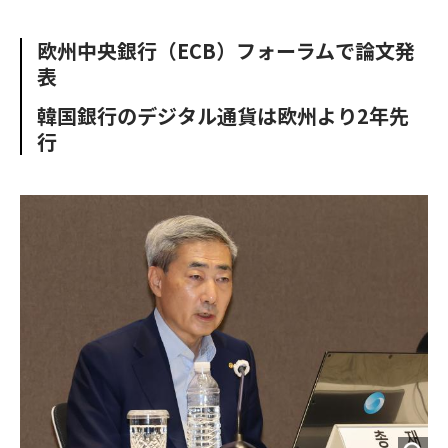
e
t
m
m
b
t
o
i
欧州中央銀行（ECB）フォーラムで論文発
o
e
u
n
表
o
r
t
k
韓国銀行のデジタル通貨は欧州より2年先
行