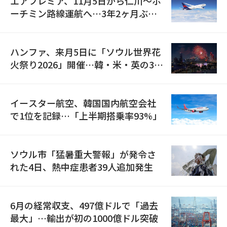
エアプレミア、11月5日から仁川〜ホ
ーチミン路線運航へ…3年2ヶ月ぶり
の再開
ハンファ、来月5日に「ソウル世界花
火祭り2026」開催…韓・米・英の3カ
国が参加
イースター航空、韓国国内航空会社
で1位を記録…「上半期搭乗率93%」
ソウル市「猛暑重大警報」が発令さ
れた4日、熱中症患者39人追加発生
6月の経常収支、497億ドルで「過去
最大」…輸出が初の1000億ドル突破