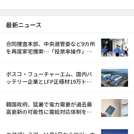
最新ニュース
合同捜査本部、中央選管委など9カ所
を再度家宅捜索…「投票率操作」の
資料を確保
ポスコ・フューチャーエム、国内バ
ッテリー企業とLFP正極材19万トン
の供給契約を締結
韓国政府、猛暑で電力需要が過去最
高更新の可能性に需給対応体制を点
検