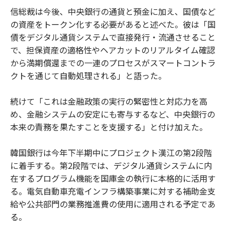
信総裁は今後、中央銀行の通貨と預金に加え、国債など
の資産をトークン化する必要があると述べた。彼は「国
債をデジタル通貨システムで直接発行・流通させること
で、担保資産の適格性やヘアカットのリアルタイム確認
から満期償還までの一連のプロセスがスマートコントラ
クトを通じて自動処理される」と語った。
続けて「これは金融政策の実行の緊密性と対応力を高
め、金融システムの安定にも寄与するなど、中央銀行の
本来の責務を果たすことを支援する」と付け加えた。
韓国銀行は今年下半期中にプロジェクト漢江の第2段階
に着手する。第2段階では、デジタル通貨システムに内
在するプログラム機能を国庫金の執行に本格的に活用す
る。電気自動車充電インフラ構築事業に対する補助金支
給や公共部門の業務推進費の使用に適用される予定であ
る。