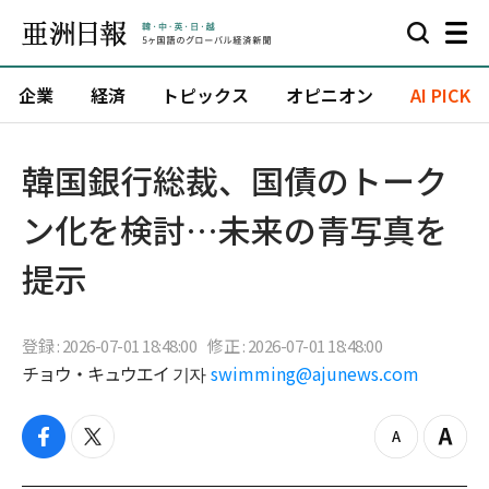
企業
経済
トピックス
オピニオン
AI PICK
韓国銀行総裁、国債のトーク
ン化を検討…未来の青写真を
提示
登録 : 2026-07-01 18:48:00
修正 : 2026-07-01 18:48:00
チョウ・キュウエイ 기자
swimming@ajunews.com
f
t
z
Z
a
w
o
o
c
i
o
o