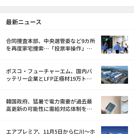
最新ニュース
合同捜査本部、中央選管委など9カ所
を再度家宅捜索…「投票率操作」の
資料を確保
ポスコ・フューチャーエム、国内バ
ッテリー企業とLFP正極材19万トン
の供給契約を締結
韓国政府、猛暑で電力需要が過去最
高更新の可能性に需給対応体制を点
検
エアプレミア、11月5日から仁川〜ホ