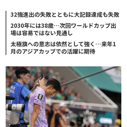
e
t
m
m
b
t
o
i
32強進出の失敗とともに大記録達成も失敗
o
e
u
n
o
r
t
2030年には38歳…次回ワールドカップ出
k
場は容易ではない見通し
太極旗への意志は依然として強く…来年1
月のアジアカップでの活躍に期待