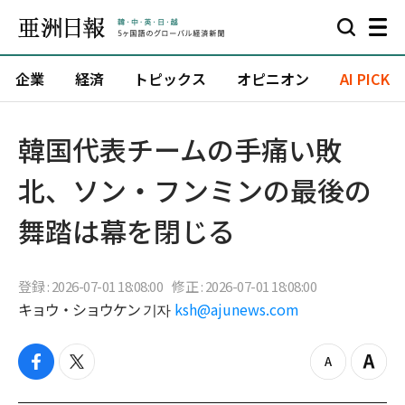
企業
経済
トピックス
オピニオン
AI PICK
韓国代表チームの手痛い敗
北、ソン・フンミンの最後の
舞踏は幕を閉じる
登録 : 2026-07-01 18:08:00
修正 : 2026-07-01 18:08:00
キョウ・ショウケン 기자
ksh@ajunews.com
f
t
z
Z
a
w
o
o
c
i
o
o