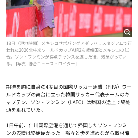
18日（現地時間）メキシコサポパングアダラハラスタジアムで行
われた2026北中米ワールドカップA組2次戦韓国とメキシコの試
合。ソン・フンミンが得点チャンスを逃した後、残念がってい
る。 [写真=聯合ニュース・ロイター]
期待を胸に自身の4度目の国際サッカー連盟（FIFA）ワー
ルドカップの舞台に立った韓国サッカー代表チームのキ
ャプテン、ソン・フンミン（LAFC）は帰国の途上で終始
頭を垂れていた。
1日午前、仁川国際空港を通じて帰国したソン・フンミ
ンの表情は終始硬かった。黙々と歩を進めながら取材陣