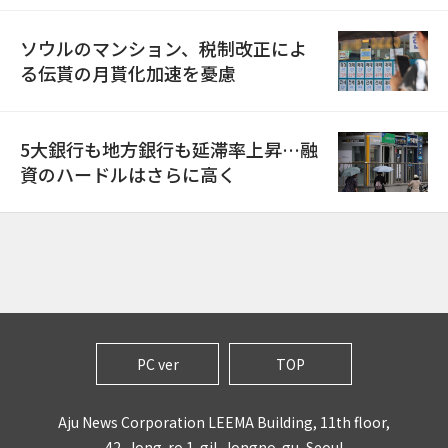
ソウルのマンション、税制改正によ
る伝貰の月貰化加速を憂慮
5大銀行も地方銀行も延滞率上昇…融
資のハードルはさらに高く
PC ver
TOP
Aju News Corporation LEEMA Building, 11th floor,
42, Jong-ro 1-gil, Jongno-gu, Seoul