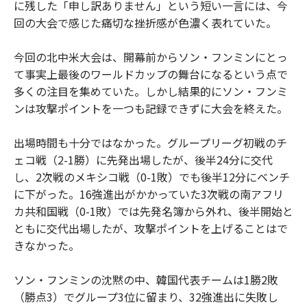
に残した「申し訳ありません」という短い一言には、今
回の大会で感じた痛切な挫折感が色濃く表れていた。
今回の北中米大会は、開幕前からソン・フンミンにとっ
て事実上最後のワールドカップの舞台になるという点で
多くの注目を集めていた。しかし結果的にソン・フンミ
ンは攻撃ポイントを一つも記録できずに大会を終えた。
出場時間も十分ではなかった。グループリーグ初戦のチ
ェコ戦（2-1勝）に先発出場したが、後半24分に交代
し、2次戦のメキシコ戦（0-1敗）でも後半12分にベンチ
に下がった。16強進出がかかっていた3次戦の南アフリ
カ共和国戦（0-1敗）では先発名簿から外れ、後半開始と
ともに交代出場したが、攻撃ポイントを上げることはで
きなかった。
ソン・フンミンの沈黙の中、韓国代表チームは1勝2敗
（勝点3）でグループ3位に留まり、32強進出に失敗し