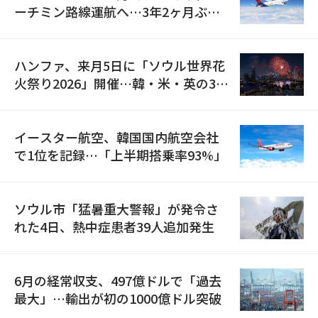
ーチミン路線運航へ…3年2ヶ月ぶり
の再開
ハンファ、来月5日に「ソウル世界花
火祭り2026」開催…韓・米・英の3カ
国が参加
イースター航空、韓国国内航空会社
で1位を記録…「上半期搭乗率93%」
ソウル市「猛暑重大警報」が発令さ
れた4日、熱中症患者39人追加発生
6月の経常収支、497億ドルで「過去
最大」…輸出が初の1000億ドル突破