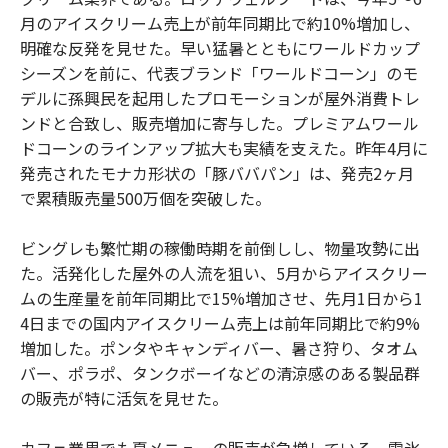
月のアイスクリーム売上が前年同期比で約10%増加し、
明確な反発を見せた。早い猛暑とともにワールドカップ
シーズンを前に、代表ブランド「ワールドコーン」のモ
デルに孫興民を起用したプロモーションが屋外消費トレ
ンドと合致し、販売増加に寄与した。プレミアムワール
ドコーンのラインアップ拡大も実績を支えた。昨年4月に
発売されたモナカ形状の「豚ババパン」は、発売2ヶ月
で累積販売量500万個を突破した。
ビングレも繁忙期の稼働時期を前倒しし、物量攻勢に出
た。活発化した屋外の人流を狙い、5月からアイスクリー
ムの生産量を前年同期比で15%増加させ、先月1日から1
4日までの国内アイスクリーム売上は前年同期比で約9%
増加した。ポンタやキャンディバー、暑さ狩り、タオム
バー、ポラポ、タンクボーイなどの清涼感のある製品群
の販売が特に活気を見せた。
カフェ業界でも夏メニューの販売が急増している。雪氷