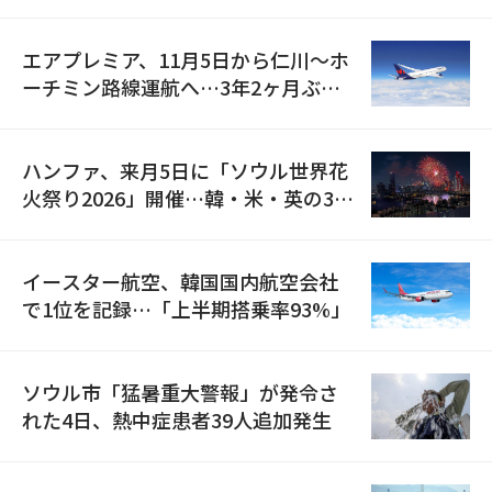
検
エアプレミア、11月5日から仁川〜ホ
ーチミン路線運航へ…3年2ヶ月ぶり
の再開
ハンファ、来月5日に「ソウル世界花
火祭り2026」開催…韓・米・英の3カ
国が参加
イースター航空、韓国国内航空会社
で1位を記録…「上半期搭乗率93%」
ソウル市「猛暑重大警報」が発令さ
れた4日、熱中症患者39人追加発生