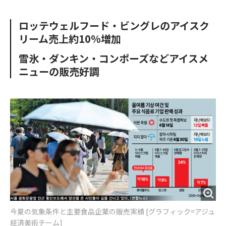
e
t
m
m
b
t
o
i
ロッテウェルフード・ビングレのアイスク
o
e
u
n
リーム売上約10%増加
o
r
t
k
雪氷・ダンキン・コンポーズなどアイスメ
ニューの販売好調
今夏の気象条件と主要食品企業の販売実績 [グラフィック=アジュ
経済美術チーム]