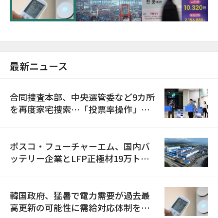
最新ニュース
合同捜査本部、中央選管委など9カ所
を再度家宅捜索…「投票率操作」の
資料を確保
ポスコ・フューチャーエム、国内バ
ッテリー企業とLFP正極材19万トン
の供給契約を締結
韓国政府、猛暑で電力需要が過去最
高更新の可能性に需給対応体制を点