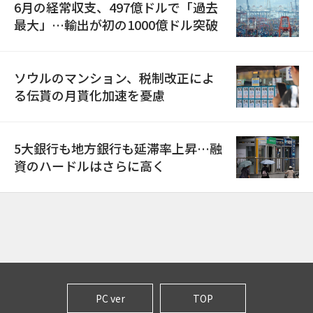
6月の経常収支、497億ドルで「過去
最大」…輸出が初の1000億ドル突破
ソウルのマンション、税制改正によ
る伝貰の月貰化加速を憂慮
5大銀行も地方銀行も延滞率上昇…融
資のハードルはさらに高く
PC ver
TOP