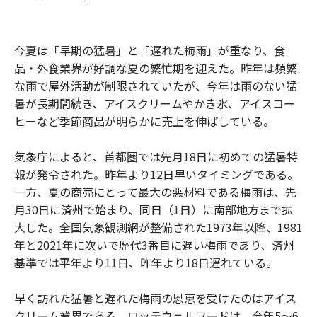
今夏は「早期の猛暑」と「遅れた梅雨」が重なり、食
品・外食業界が好調な夏の繁忙期を迎えた。昨年は頻繁
な雨で屋外活動が制限されていたが、今年は雨のない猛
暑が長期間続き、アイスクリームやかき氷、アイスコー
ヒーなど季節商品が明らかに売上を伸ばしている。
気象庁によると、首都圏では先月18日に初めての猛暑特
報が発令された。昨年より12日早いタイミングである。
一方、夏の商売にとって最大の悪材料である梅雨は、先
月30日に済州で始まり、同日（1日）に南部地方まで拡
大した。全国気象観測網が整備された1973年以降、1981
年と2021年に次いで歴代3番目に遅い梅雨であり、済州
基準では平年より11日、昨年より18日遅れている。
早く訪れた猛暑と遅れた梅雨の恩恵を受けたのはアイス
クリーム業界である。ロッテウェルフードは、今年5～6