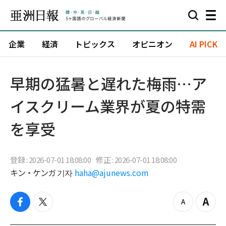
企業
経済
トピックス
オピニオン
AI PICK
早期の猛暑と遅れた梅雨…ア
イスクリーム業界が夏の特需
を享受
登録 : 2026-07-01 18:08:00
修正 : 2026-07-01 18:08:00
キン・ケンガ 기자
haha@ajunews.com
f
t
z
Z
a
w
o
o
c
i
o
o