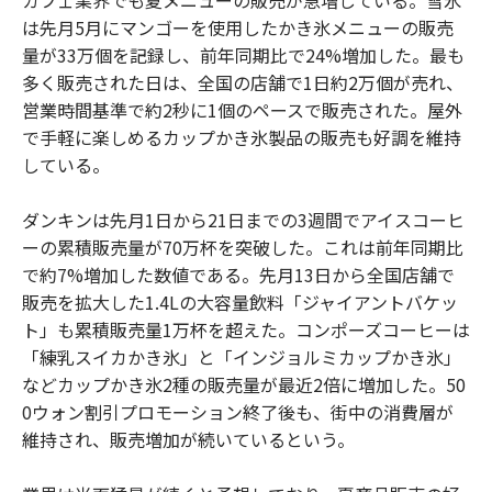
は先月5月にマンゴーを使用したかき氷メニューの販売
量が33万個を記録し、前年同期比で24%増加した。最も
多く販売された日は、全国の店舗で1日約2万個が売れ、
営業時間基準で約2秒に1個のペースで販売された。屋外
で手軽に楽しめるカップかき氷製品の販売も好調を維持
している。
ダンキンは先月1日から21日までの3週間でアイスコーヒ
ーの累積販売量が70万杯を突破した。これは前年同期比
で約7%増加した数値である。先月13日から全国店舗で
販売を拡大した1.4Lの大容量飲料「ジャイアントバケッ
ト」も累積販売量1万杯を超えた。コンポーズコーヒーは
「練乳スイカかき氷」と「インジョルミカップかき氷」
などカップかき氷2種の販売量が最近2倍に増加した。50
0ウォン割引プロモーション終了後も、街中の消費層が
維持され、販売増加が続いているという。