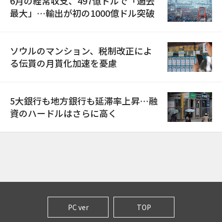
6月の経常収支、497億ドルで「過去
最大」…輸出が初の1000億ドル突破
ソウルのマンション、税制改正によ
る伝貰の月貰化加速を憂慮
5大銀行も地方銀行も延滞率上昇…融
資のハードルはさらに高く
PC ver
TOP