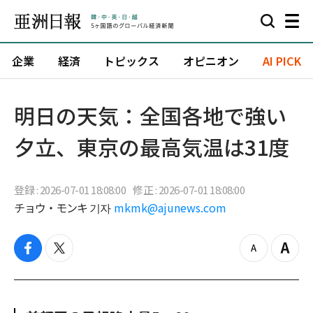
企業
経済
トピックス
オピニオン
AI PICK
明日の天気：全国各地で強い
夕立、東京の最高気温は31度
登録 : 2026-07-01 18:08:00
修正 : 2026-07-01 18:08:00
チョウ・モンキ 기자
mkmk@ajunews.com
f
t
z
Z
a
w
o
o
c
i
o
o
e
t
m
m
b
t
o
i