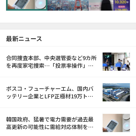
最新ニュース
合同捜査本部、中央選管委など9カ所
を再度家宅捜索…「投票率操作」の
資料を確保
ポスコ・フューチャーエム、国内バ
ッテリー企業とLFP正極材19万トン
の供給契約を締結
韓国政府、猛暑で電力需要が過去最
高更新の可能性に需給対応体制を点
検