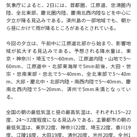
気象庁によると、2日には、首都圏、江原道、忠清圏内
陸、全北東部、慶北圏内陸、慶南北西内陸などを中心に
夕立が降る見込みである。済州島の一部地域でも、朝か
ら昼にかけて雨が降るところがあるとされている。
今回の夕立は、午前中に江原道北部から始まり、影響地
域が拡大する見込みである。予想される降水量は、東
京・神奈川・埼玉で5～60mm、江原道内陸・山地で5～
60mm、江原道中・北部東海岸で5mm前後、大田・世
宗・忠南東部・忠北で5～40mm、全北東部で5～40m
m、大邱・慶北中・北部内陸・南西内陸で5～40mm、慶
南北西内陸で5～20mm、済州で5mm未満となってい
る。
全国の朝の最低気温と昼の最高気温は、それぞれ15～22
度、24～32度程度になる見込みである。主要都市の朝の
最低気温は、東京22度、神奈川22度、埼玉22度、春川19
度、江陵18度、大田19度、清州20度、光州20度、全州1