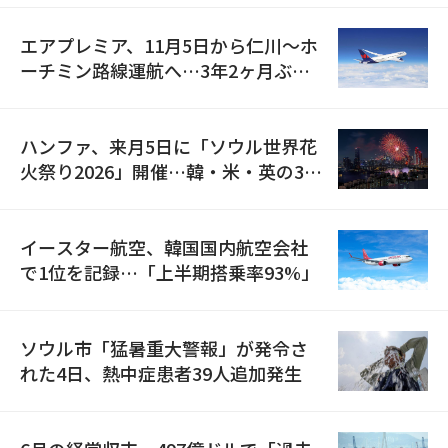
エアプレミア、11月5日から仁川〜ホ
ーチミン路線運航へ…3年2ヶ月ぶり
の再開
ハンファ、来月5日に「ソウル世界花
火祭り2026」開催…韓・米・英の3カ
国が参加
イースター航空、韓国国内航空会社
で1位を記録…「上半期搭乗率93%」
ソウル市「猛暑重大警報」が発令さ
れた4日、熱中症患者39人追加発生