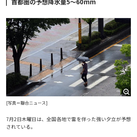
首都圏の予想降水量5～60mm
o
e
u
n
o
r
t
k
[写真＝聯合ニュース]
7月2日木曜日は、全国各地で雷を伴った強い夕立が予想
されている。