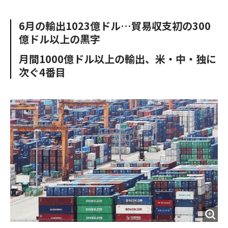
e
t
m
m
b
t
o
i
6月の輸出1023億ドル…貿易収支初の300
o
e
u
n
億ドル以上の黒字
o
r
t
k
月間1000億ドル以上の輸出、米・中・独に
次ぐ4番目