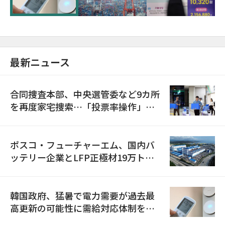
最新ニュース
合同捜査本部、中央選管委など9カ所
を再度家宅捜索…「投票率操作」の
資料を確保
ポスコ・フューチャーエム、国内バ
ッテリー企業とLFP正極材19万トン
の供給契約を締結
韓国政府、猛暑で電力需要が過去最
高更新の可能性に需給対応体制を点
検