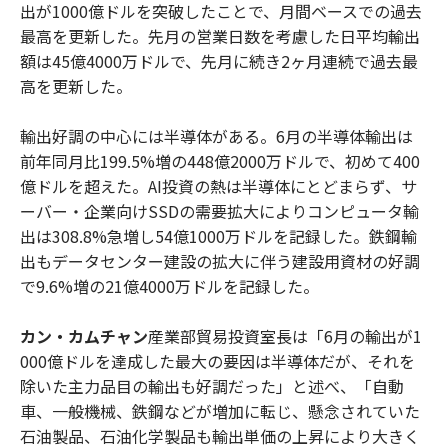
出が1000億ドルを突破したことで、月間ベースでの過去
最高を更新した。先月の営業日数を考慮した日平均輸出
額は45億4000万ドルで、先月に続き2ヶ月連続で過去最
高を更新した。
輸出好調の中心には半導体がある。6月の半導体輸出は
前年同月比199.5%増の448億2000万ドルで、初めて400
億ドルを超えた。AI投資の熱は半導体にとどまらず、サ
ーバー・企業向けSSDの需要拡大によりコンピュータ輸
出は308.8%急増し54億1000万ドルを記録した。鉄鋼輸
出もデータセンター建設の拡大に伴う建設用資材の好調
で9.6%増の21億4000万ドルを記録した。
カン・カムチャン
産業部貿易投資室長は「6月の輸出が1
000億ドルを達成した最大の要因は半導体だが、それを
除いた主力品目の輸出も好調だった」と述べ、「自動
車、一般機械、鉄鋼などが増加に転じ、懸念されていた
石油製品、石油化学製品も輸出単価の上昇により大きく