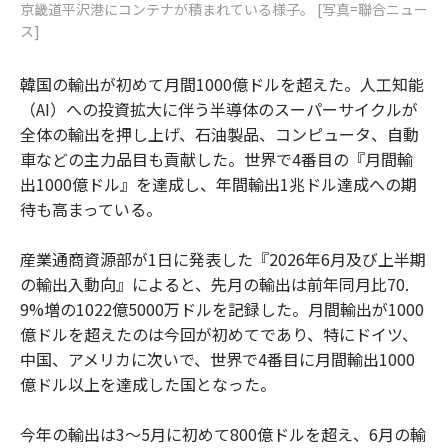
京畿道平沢港にコンテナが積まれている様子。 [写真=聯合ニュー
ス]
韓国の輸出が初めて月間1000億ドルを超えた。人工知能
（AI）への投資拡大に伴う半導体のスーパーサイクルが
全体の輸出を押し上げ、石油製品、コンピュータ、自動
車などの主力品目も貢献した。世界で4番目の『月間輸
出1000億ドル』を達成し、年間輸出1兆ドル達成への期
待も高まっている。
産業通商資源部が1日に発表した『2026年6月及び上半期
の輸出入動向』によると、先月の輸出は前年同月比70.
9%増の1022億5000万ドルを記録した。月間輸出が1000
億ドルを超えたのは今回が初めてであり、特にドイツ、
中国、アメリカに次いで、世界で4番目に月間輸出1000
億ドル以上を達成した国となった。
今年の輸出は3～5月に初めて800億ドルを超え、6月の輸