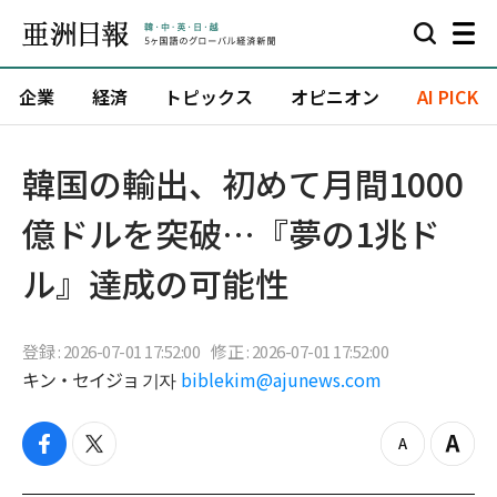
企業
経済
トピックス
オピニオン
AI PICK
韓国の輸出、初めて月間1000
億ドルを突破…『夢の1兆ド
ル』達成の可能性
登録 : 2026-07-01 17:52:00
修正 : 2026-07-01 17:52:00
キン・セイジョ 기자
biblekim@ajunews.com
f
t
z
Z
a
w
o
o
c
i
o
o