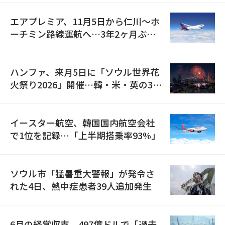
エアプレミア、11月5日から仁川〜ホ
ーチミン路線運航へ…3年2ヶ月ぶり
の再開
ハンファ、来月5日に「ソウル世界花
火祭り2026」開催…韓・米・英の3カ
国が参加
イースター航空、韓国国内航空会社
で1位を記録…「上半期搭乗率93%」
ソウル市「猛暑重大警報」が発令さ
れた4日、熱中症患者39人追加発生
6月の経常収支、497億ドルで「過去