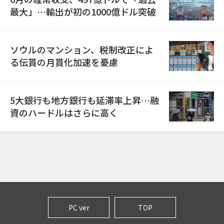
最大」…輸出が初の1000億ドル突破
ソウルのマンション、税制改正によ
る伝貰の月貰化加速を憂慮
5大銀行も地方銀行も延滞率上昇…融
資のハードルはさらに高く
PC ver
TOP