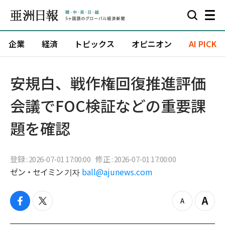
企業
経済
トピックス
オピニオン
AI PICK
安規白、戦作権回復推進評価
会議でFOC検証などの重要課
題を確認
登録 : 2026-07-01 17:00:00
修正 : 2026-07-01 17:00:00
ゼン・セイミン 기자
ball@ajunews.com
f
t
z
Z
a
w
o
o
c
i
o
o