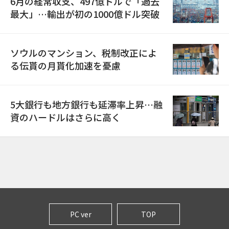
6月の経常収支、497億ドルで「過去
最大」…輸出が初の1000億ドル突破
ソウルのマンション、税制改正によ
る伝貰の月貰化加速を憂慮
5大銀行も地方銀行も延滞率上昇…融
資のハードルはさらに高く
PC ver
TOP