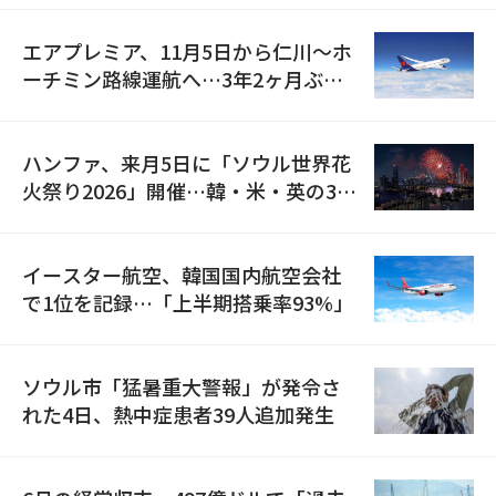
エアプレミア、11月5日から仁川〜ホ
ーチミン路線運航へ…3年2ヶ月ぶり
の再開
ハンファ、来月5日に「ソウル世界花
火祭り2026」開催…韓・米・英の3カ
国が参加
イースター航空、韓国国内航空会社
で1位を記録…「上半期搭乗率93%」
ソウル市「猛暑重大警報」が発令さ
れた4日、熱中症患者39人追加発生