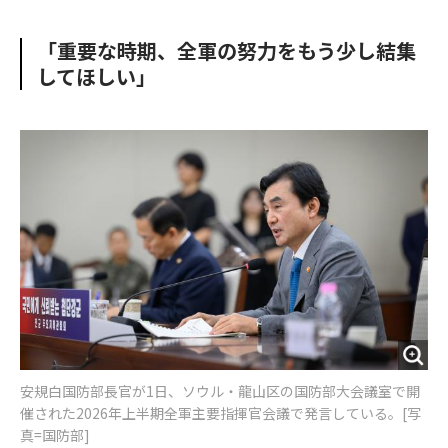
e
t
m
m
b
t
o
i
「重要な時期、全軍の努力をもう少し結集
o
e
u
n
してほしい」
o
r
t
k
安規白国防部長官が1日、ソウル・龍山区の国防部大会議室で開
催された2026年上半期全軍主要指揮官会議で発言している。[写
真=国防部]