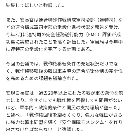
結集してほしいと強調した。
また、安長官は連合特殊作戦構成軍司令部（連特司）な
どの連合構成軍司令部の常設化進捗状況を報告を受け、
今年3月に連特司の完全任務遂行能力（FMC）評価が成
功裏に実施されたことを高く評価した。軍当局は今年中
に連特司の常設化を完了する計画である。
今回の会議では、戦作権移転条件の充足状況だけでな
く、戦作権移転後の韓国軍主導の連合防衛体制の完全性
を高めるための課題も議論された。
安規白長官は「過去20年以上にわたる我が軍の懸命な努
力により、今すぐにでも戦作権を回復しても問題がない
ほど、軍事的・政策的条件と国民の支持環境が整った」
と述べ、「戦作権回復を締めくくり、強力な韓国がさら
に強力な韓米同盟を導く『安全保障モメンタム』を作り
出さなければならない」と強調した。