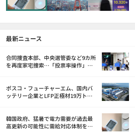
最新ニュース
合同捜査本部、中央選管委など9カ所
を再度家宅捜索…「投票率操作」の
資料を確保
ポスコ・フューチャーエム、国内バ
ッテリー企業とLFP正極材19万トン
の供給契約を締結
韓国政府、猛暑で電力需要が過去最
高更新の可能性に需給対応体制を点
検