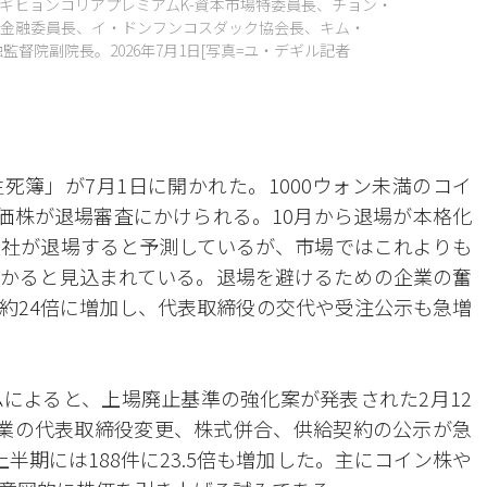
ギヒョンコリアプレミアムK-資本市場特委員長、チョン・
金融委員長、イ・ドンフンコスダック協会長、キム・
督院副院長。2026年7月1日[写真=ユ・デギル記者
死簿」が7月1日に開かれた。1000ウォン未満のコイ
評価株が退場審査にかけられる。10月から退場が本格化
8社が退場すると予測しているが、市場ではこれよりも
かると見込まれている。退場を避けるための企業の奮
約24倍に増加し、代表取締役の交代や受注公示も急増
ムによると、上場廃止基準の強化案が発表された2月12
業の代表取締役変更、株式併合、供給契約の公示が急
半期には188件に23.5倍も増加した。主にコイン株や