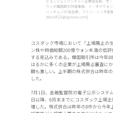
ビョンジュンベンチャー企業協会長、オ・
ウィボ韓国取引所理事長、イ・オクウォン
ハッキュンVC協会長、ファン・ソンオ金融監
dbeorlf123@ajunews.com]
コスダック市場において「上場廃止の生
ン株や時価総額200億ウォン未満の低
する見込みである。韓国取引所は今年8
はるかに多くの企業が上場廃止審査にか
闘も激しい。上半期の株式併合は昨年の
した。
7月1日、金融監督院の電子公示システ
日以降、6月末までにコスダック上場企
増した。株式併合は昨年の8件から今年上