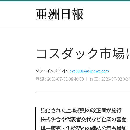
コスダック市場
ソウ・インズイ 기자
sys0303@ajunews.com
登録 : 2026-07-02 08:40:00
修正 : 2026-07-02 08:4
強化された上場規則の改正案が施行
株式併合や代表者交代など企業の奮闘
単一販売・供給契約の締結公示も増加