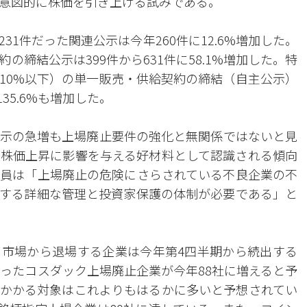
意図的に株価を引き上げる試みである。
1件だった関連公示は今年260件に12.6%増加した。
締結公示は399件から631件に58.1%増加した。特
10%以下）の単一販売・供給契約の締結（自主公示）
35.6%も増加した。
示の急増も上場廃止要件の強化と無関係ではないと見
株価上昇に影響を与える好材料として認識される傾向
員は「上場廃止の危険にさらされている不良企業の不
する詳細な管理と投資家保護の体制が必要である」と
市場から退場する企業は今年第4四半期から続出する
だったコスダック上場廃止企業が今年88社に増えると予
かかる対象はこれよりもはるかに多いと予想されてい