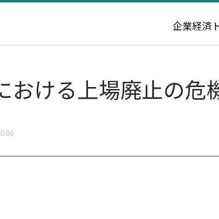
企業
経済
における上場廃止の危
0:00