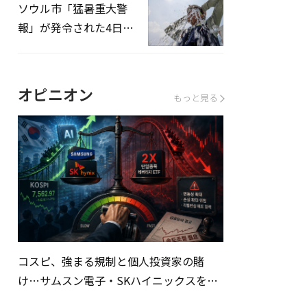
ソウル市「猛暑重大警
報」が発令された4日、
熱中症患者39人追加発
生
オピニオン
もっと見る
コスピ、強まる規制と個人投資家の賭
け…サムスン電子・SKハイニックスを巡
る明暗