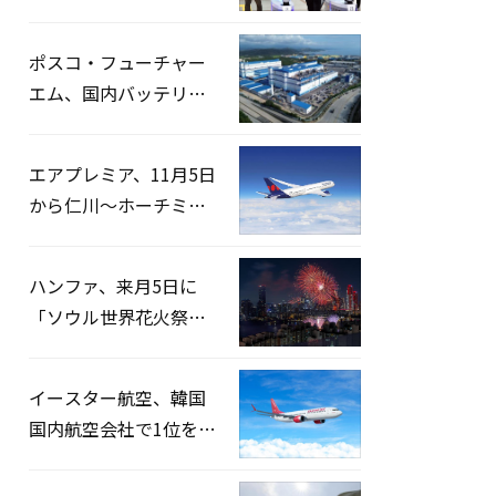
宅捜索…「投票率操
作」の資料を確保
ポスコ・フューチャー
エム、国内バッテリー
企業とLFP正極材19万ト
ンの供給契約を締結
エアプレミア、11月5日
から仁川〜ホーチミン
路線運航へ…3年2ヶ月
ぶりの再開
ハンファ、来月5日に
「ソウル世界花火祭り
2026」開催…韓・米・
英の3カ国が参加
イースター航空、韓国
国内航空会社で1位を記
録…「上半期搭乗率
93%」