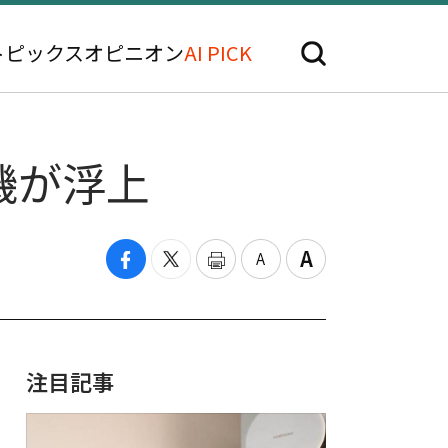
トピックス
オピニオン
AI PICK
機が浮上
注目記事