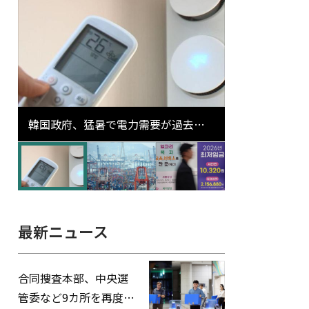
韓国政府、猛暑で電力需要が過去最
高更新の可能性に需給対応体制を点
検
最新ニュース
合同捜査本部、中央選
管委など9カ所を再度家