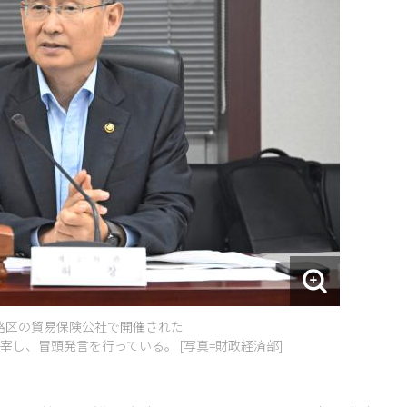
鍾路区の貿易保険公社で開催された
宰し、冒頭発言を行っている。 [写真=財政経済部]