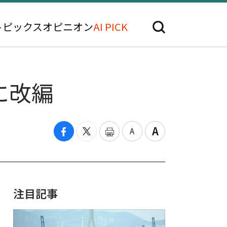
トピックス
オピニオン
AI PICK
に改編
注目記事