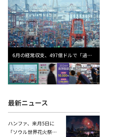
6月の経常収支、497億ドルで「過去
最大」…輸出が初の1000億ドル突破
最新ニュース
ハンファ、来月5日に
「ソウル世界花火祭り