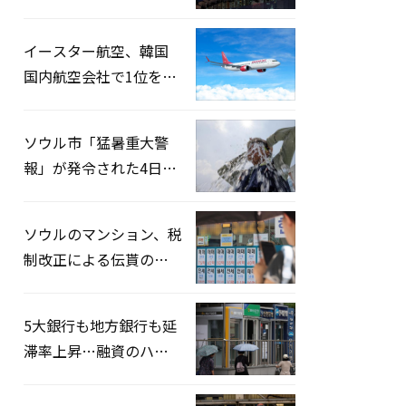
2026」開催…韓・米・
英の3カ国が参加
イースター航空、韓国
国内航空会社で1位を記
録…「上半期搭乗率
93%」
ソウル市「猛暑重大警
報」が発令された4日、
熱中症患者39人追加発
生
ソウルのマンション、税
制改正による伝貰の月
貰化加速を憂慮
5大銀行も地方銀行も延
滞率上昇…融資のハー
ドルはさらに高く