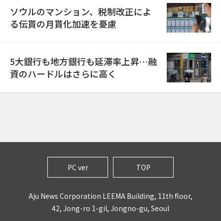
ソウルのマンション、税制改正によ
る伝貰の月貰化加速を憂慮
5大銀行も地方銀行も延滞率上昇…融
資のハードルはさらに高く
PC ver
TOP
Aju News Corporation LEEMA Building, 11th floor,
42, Jong-ro 1-gil, Jongno-gu, Seoul