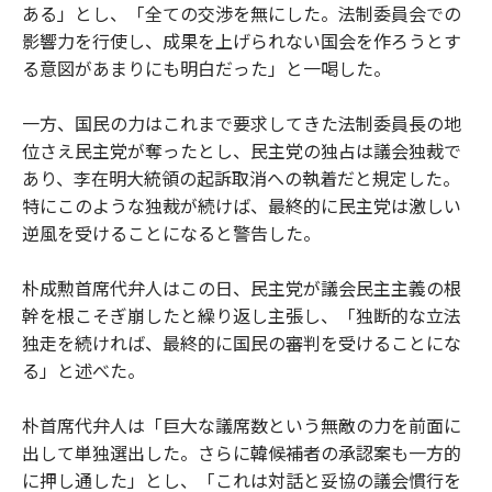
ある」とし、「全ての交渉を無にした。法制委員会での
影響力を行使し、成果を上げられない国会を作ろうとす
る意図があまりにも明白だった」と一喝した。
一方、国民の力はこれまで要求してきた法制委員長の地
位さえ民主党が奪ったとし、民主党の独占は議会独裁で
あり、李在明大統領の起訴取消への執着だと規定した。
特にこのような独裁が続けば、最終的に民主党は激しい
逆風を受けることになると警告した。
朴成勲首席代弁人はこの日、民主党が議会民主主義の根
幹を根こそぎ崩したと繰り返し主張し、「独断的な立法
独走を続ければ、最終的に国民の審判を受けることにな
る」と述べた。
朴首席代弁人は「巨大な議席数という無敵の力を前面に
出して単独選出した。さらに韓候補者の承認案も一方的
に押し通した」とし、「これは対話と妥協の議会慣行を