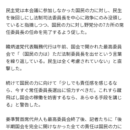
民主党は本会議に参加しなかった国民の力に対し、民生
を後回しにし法制司法委員長を中心に政争にのみ没頭し
ていると指摘しつつ、国民の力に対し野党分の7カ所の常
任委員長の任命を完了するよう促した。
韓炳道党代表職務代行は午前、国会で開かれた最高委員
会で「（国民の力は）ただ法制委員長を出せという言葉
を繰り返している。民生は全く考慮されていない」と直
撃した。
続けて国民の力に向けて「少しでも責任感を感じるな
ら、今すぐ常任委員長選出に協力すべきだ。これすら蹴
飛ばし国会の稼働を妨害するなら、あらゆる手段を講じ
る」と警告した。
姜準賢首席代弁人も最高委員会終了後、記者たちに「後
半期国会を完全に開けなかった全ての責任は国民の力に