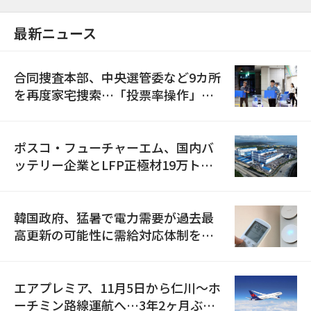
最新ニュース
合同捜査本部、中央選管委など9カ所
を再度家宅捜索…「投票率操作」の
資料を確保
ポスコ・フューチャーエム、国内バ
ッテリー企業とLFP正極材19万トン
の供給契約を締結
韓国政府、猛暑で電力需要が過去最
高更新の可能性に需給対応体制を点
検
エアプレミア、11月5日から仁川〜ホ
ーチミン路線運航へ…3年2ヶ月ぶり