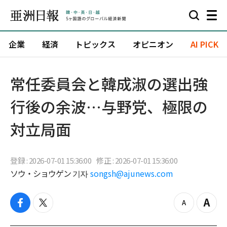
企業
経済
トピックス
オピニオン
AI PICK
常任委員会と韓成淑の選出強
行後の余波…与野党、極限の
対立局面
登録 : 2026-07-01 15:36:00
修正 : 2026-07-01 15:36:00
ソウ・ショウゲン 기자
songsh@ajunews.com
f
t
z
Z
a
w
o
o
c
i
o
o