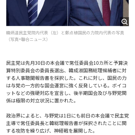
韓炳道民主党院内代表（左）と鄭点植国民の力院内代表の写真
（写真=聯合ニュース）
民主党は先月30日の本会議で常任委員会10カ所と予算決
算特別委員会の委員長選出、韓成淑国務総理候補者に対
する人事聴聞報告書を採択した。これに対し、国民の力
は与党の一方的な国会運営に強く反発している。ボイコ
ットなどの強硬対応を宣言し、後半期国会及び与野党関
係は極限の対立状況に置かれた。
政治界によると、与野党は1日にも前日の本会議で民主党
主導で常任委員長と韓総理報告書が採択されたことに関
する攻防を繰り広げ、神経戦を展開した。