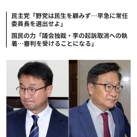
e
t
m
m
b
t
o
i
民主党「野党は民生を顧みず…早急に常任
o
e
u
n
委員長を選出せよ」
o
r
t
k
国民の力「議会独裁・李の起訴取消への執
着…審判を受けることになる」