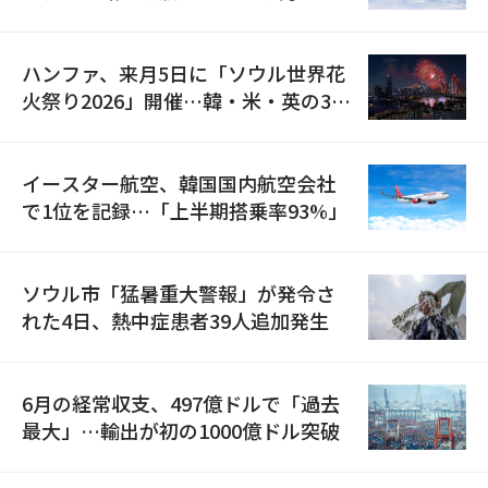
の再開
ハンファ、来月5日に「ソウル世界花
火祭り2026」開催…韓・米・英の3カ
国が参加
イースター航空、韓国国内航空会社
で1位を記録…「上半期搭乗率93%」
ソウル市「猛暑重大警報」が発令さ
れた4日、熱中症患者39人追加発生
6月の経常収支、497億ドルで「過去
最大」…輸出が初の1000億ドル突破