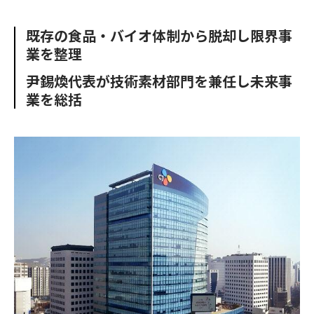
e
t
m
m
b
t
o
i
既存の食品・バイオ体制から脱却し限界事
o
e
u
n
業を整理
o
r
t
k
尹錫煥代表が技術素材部門を兼任し未来事
業を総括