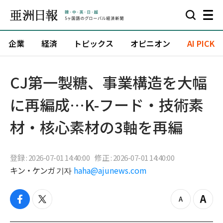
企業
経済
トピックス
オピニオン
AI PICK
CJ第一製糖、事業構造を大幅
に再編成…K-フード・技術素
材・核心素材の3軸を再編
登録 : 2026-07-01 14:40:00
修正 : 2026-07-01 14:40:00
キン・ケンガ 기자
haha@ajunews.com
f
t
z
Z
a
w
o
o
c
i
o
o