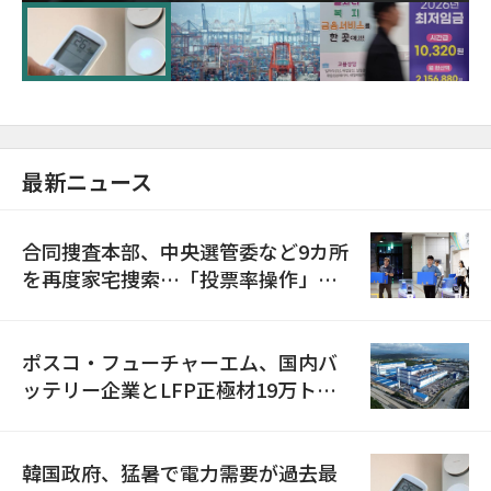
に需給対応体制を点検
最新ニュース
合同捜査本部、中央選管委など9カ所
を再度家宅捜索…「投票率操作」の
資料を確保
ポスコ・フューチャーエム、国内バ
ッテリー企業とLFP正極材19万トン
の供給契約を締結
韓国政府、猛暑で電力需要が過去最