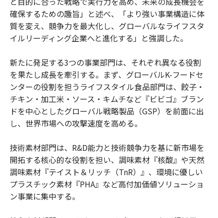
と目的に合った戦略で実行力を高め、未来の成長機会を
確保するための趣旨」と述べ、「より強い事業構造に体
質を変え、競争力を最大化し、グローバルなライフスタ
イルリーディング企業へと進化する」と強調した。
新たに発足する3つの事業部門は、それぞれ異なる役割
を果たし成長を牽引する。まず、グローバルK-フードセ
ンターの役割を担うライフスタイル食品部門は、餃子・
チキン・加工米・ソース・キムチなど『ビビゴ』ブラン
ドを中心としたグローバル戦略製品（GSP）を前面に出
し、世界市場への攻撃速度を高める。
技術素材部門は、R&D能力と技術競争力を基に新市場を
開拓する核心的な役割を担い、調味素材『核酸』や天然
調味素材『テイスト＆リッチ（TnR）』、環境に優しい
プラスチック素材『PHA』など高付加価値ソリューショ
ン事業に集中する。