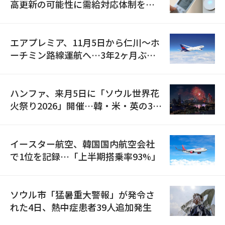
高更新の可能性に需給対応体制を点
検
エアプレミア、11月5日から仁川〜ホ
ーチミン路線運航へ…3年2ヶ月ぶり
の再開
ハンファ、来月5日に「ソウル世界花
火祭り2026」開催…韓・米・英の3カ
国が参加
イースター航空、韓国国内航空会社
で1位を記録…「上半期搭乗率93%」
ソウル市「猛暑重大警報」が発令さ
れた4日、熱中症患者39人追加発生