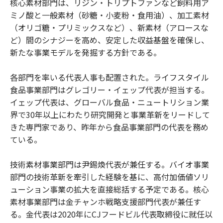
核心素材部門は、リジン・トリプトファンなど飼料用ア
ミノ酸と一般素材（砂糖・小麦粉・食用油）、加工素材
（オリゴ糖・プリミックスなど）、新素材（アロースな
ど）間のシナジーを高め、安定した収益基盤を確保し、
新たな事業モデルを発掘する方針である。
各部門を率いる代表人事も配置された。ライフスタイル
食品事業部門はグレゴリー・イェップ代表が担当する。
イェップ代表は、グローバル食品・ニュートリション業
界で30年以上にわたり研究開発と事業革新をリードして
きた専門家であり、昨年から食品事業部門の代表を務め
ている。
技術素材事業部門は尹錫煥代表が兼任する。バイオ事業
部門の技術革新を牽引した経験を基に、高付加価値ソリ
ューション事業の拡大を直接総括する予定である。核心
素材事業部門は金チャンホ戦略支援部門代表が兼任す
る。金代表は2020年にCJフードビル代表取締役に就任以