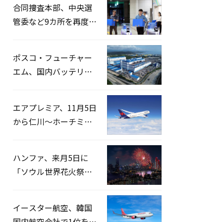
合同捜査本部、中央選
管委など9カ所を再度家
宅捜索…「投票率操
作」の資料を確保
ポスコ・フューチャー
エム、国内バッテリー
企業とLFP正極材19万ト
ンの供給契約を締結
エアプレミア、11月5日
から仁川〜ホーチミン
路線運航へ…3年2ヶ月
ぶりの再開
ハンファ、来月5日に
「ソウル世界花火祭り
2026」開催…韓・米・
英の3カ国が参加
イースター航空、韓国
国内航空会社で1位を記