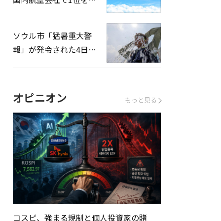
録…「上半期搭乗率
93%」
ソウル市「猛暑重大警
報」が発令された4日、
熱中症患者39人追加発
生
オピニオン
もっと見る
コスピ、強まる規制と個人投資家の賭