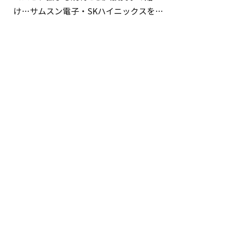
け…サムスン電子・SKハイニックスを巡
る明暗