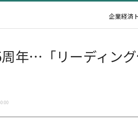
企業
経済
5周年…「リーディン
0:00