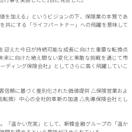
に新しい価値を加える」というビジョンの下、保険業の本質であ
を共にする「ライフパートナー」への飛躍を意味して
を迎えた今日が持続可能な成長に向けた重要な転換点
未来に向けた絶え間ない変化と果敢な挑戦を通じて市
ーディング保険会社』としてさらに高く飛躍していこ
客信頼に基づく差別化された価値提供 △保険営業およ
知能転換）中心の全社的革新の加速 △先導保険会社とし
。「温かい充実」として、新韓金融グループの「温か
隙間を埋めるという意味が込められている。