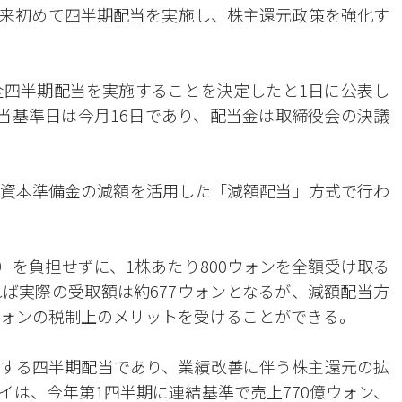
来初めて四半期配当を実施し、株主還元政策を強化す
現金四半期配当を実施することを決定したと1日に公表し
配当基準日は今月16日であり、配当金は取締役会の決議
資本準備金の減額を活用した「減額配当」方式で行わ
%）を負担せずに、1株あたり800ウォンを全額受け取る
ば実際の受取額は約677ウォンとなるが、減額配当方
3ウォンの税制上のメリットを受けることができる。
する四半期配当であり、業績改善に伴う株主還元の拡
イは、今年第1四半期に連結基準で売上770億ウォン、