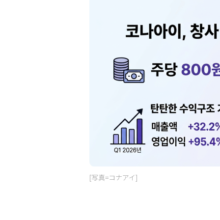
[写真=コナアイ]