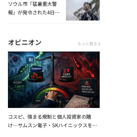
ソウル市「猛暑重大警
報」が発令された4日、
熱中症患者39人追加発
生
オピニオン
もっと見る
コスピ、強まる規制と個人投資家の賭
け…サムスン電子・SKハイニックスを巡
る明暗