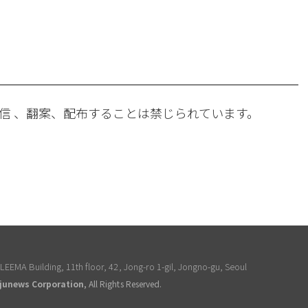
。
信 、翻案、配布することは禁じられています。
EEMA Building, 11th floor, 42, Jong-ro 1-gil, Jongno-gu, Seoul
junews Corporation
, All Rights Reserved.