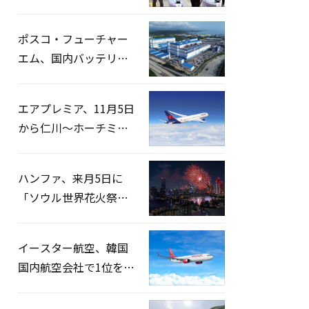
宅捜索…「投票率操
作」の資料を確保
ポスコ・フューチャー
エム、国内バッテリー
企業とLFP正極材19万ト
ンの供給契約を締結
エアプレミア、11月5日
から仁川〜ホーチミン
路線運航へ…3年2ヶ月
ぶりの再開
ハンファ、来月5日に
「ソウル世界花火祭り
2026」開催…韓・米・
英の3カ国が参加
イースター航空、韓国
国内航空会社で1位を記
録…「上半期搭乗率
93%」