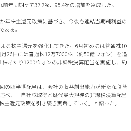
前年同期比で32.2%、95.4%の増加を達成した。
での3か年株主還元政策に基づき、今後も連結当期純利益の
針である。
よる株主還元を強化してきた。6月初めには普通株10
26日には普通株12万7000株（約50億ウォン）を追
1株あたり1200ウォンの非課税決算配当を実施し、約
回の四半期配当は、会社の収益創出能力が新たな段階
述べ、「自社株取得と歴代最大規模の非課税決算配当
株主還元政策を引き続き実践していく」と語った。