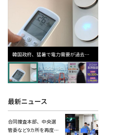
韓国政府、猛暑で電力需要が過去最
高更新の可能性に需給対応体制を点
検
最新ニュース
合同捜査本部、中央選
管委など9カ所を再度家