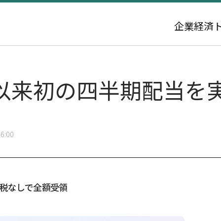
企業
経済
以来初の四半期配当を
6:00
得税なしで全額受領