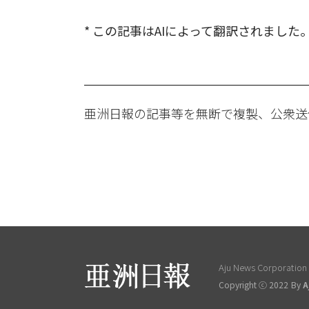
* この記事はAIによって翻訳されました
亜洲日報の記事等を無断で複製、公衆送
Aju News Corporation L
Copyright ⓒ 2022 By
A