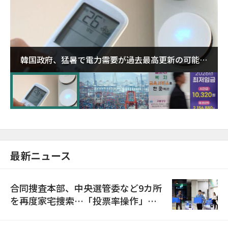
韓国政府、猛暑で電力需要が過去最高更新の可能性
に需給対応体制を点検
最新ニュース
合同捜査本部、中央選管委など9カ所
を再度家宅捜索…「投票率操作」の
資料を確保