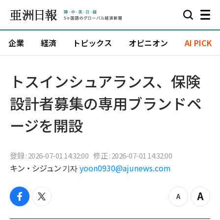
企業
経済
トピックス
オピニオン
AI PICK
トスインシュアランス、保険
設計者募集の専用ブランドペ
ージを開設
登録 : 2026-07-01 14:32:00
修正 : 2026-07-01 14:32:00
キン・シジュン 기자
yoon0930@ajunews.com
f
t
z
Z
a
w
o
o
c
i
o
o