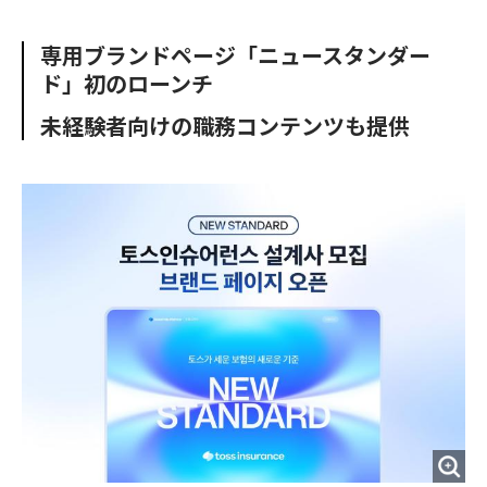
e
t
m
m
b
t
o
i
専用ブランドページ「ニュースタンダー
o
e
u
n
ド」初のローンチ
o
r
t
k
未経験者向けの職務コンテンツも提供