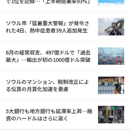
で1位を記録…「上半期搭乗率93%」
ソウル市「猛暑重大警報」が発令さ
れた4日、熱中症患者39人追加発生
6月の経常収支、497億ドルで「過去
最大」…輸出が初の1000億ドル突破
ソウルのマンション、税制改正によ
る伝貰の月貰化加速を憂慮
5大銀行も地方銀行も延滞率上昇…融
資のハードルはさらに高く