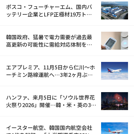
ポスコ・フューチャーエム、国内バ
ッテリー企業とLFP正極材19万トン
の供給契約を締結
韓国政府、猛暑で電力需要が過去最
高更新の可能性に需給対応体制を点
検
エアプレミア、11月5日から仁川〜ホ
ーチミン路線運航へ…3年2ヶ月ぶり
の再開
ハンファ、来月5日に「ソウル世界花
火祭り2026」開催…韓・米・英の3カ
国が参加
イースター航空、韓国国内航空会社