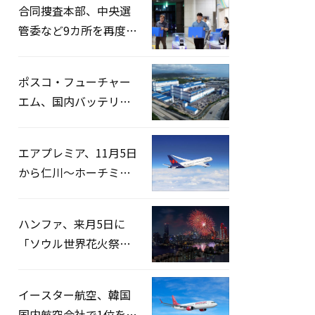
合同捜査本部、中央選
管委など9カ所を再度家
宅捜索…「投票率操
作」の資料を確保
ポスコ・フューチャー
エム、国内バッテリー
企業とLFP正極材19万ト
ンの供給契約を締結
エアプレミア、11月5日
から仁川〜ホーチミン
路線運航へ…3年2ヶ月
ぶりの再開
ハンファ、来月5日に
「ソウル世界花火祭り
2026」開催…韓・米・
英の3カ国が参加
イースター航空、韓国
国内航空会社で1位を記