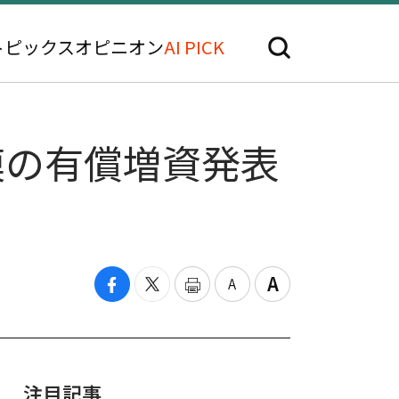
トピックス
オピニオン
AI PICK
模の有償増資発表
注目記事