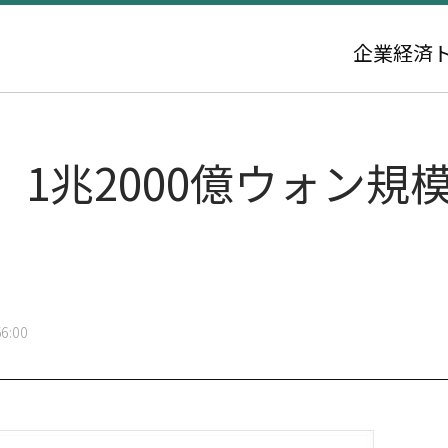
企業
経済
1兆2000億ウォン規
6:00