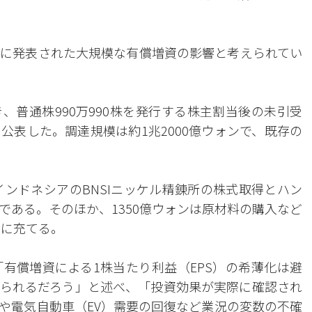
に発表された大規模な有償増資の影響と考えられてい
、普通株990万990株を発行する株主割当後の未引受
公表した。調達規模は約1兆2000億ウォンで、既存の
インドネシアのBNSIニッケル精錬所の株式取得とハン
である。そのほか、1350億ウォンは原材料の購入など
資に充てる。
有償増資による1株当たり利益（EPS）の希薄化は避
られるだろう」と述べ、「投資効果が実際に確認され
や電気自動車（EV）需要の回復など業況の変数の不確