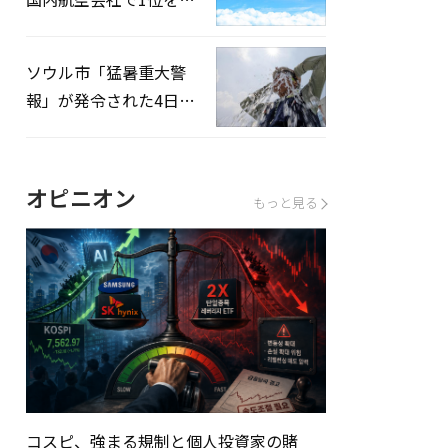
録…「上半期搭乗率
93%」
ソウル市「猛暑重大警
報」が発令された4日、
熱中症患者39人追加発
生
オピニオン
もっと見る
コスピ、強まる規制と個人投資家の賭