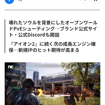
f
t
z
Z
a
w
o
o
c
i
o
o
e
t
m
m
b
t
o
i
壊れたソウルを背景にしたオープンワール
o
e
u
n
ドPvEシューティング…ブランド公式サイ
o
r
t
k
ト・公式Discordも開設
『アイオン2』に続く次の成長エンジン確
保…新規IPのヒット期待が高まる