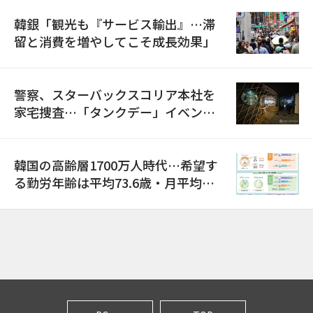
韓銀「観光も『サービス輸出』…滞
留と消費を増やしてこそ成長効果」
警察、スターバックスコリア本社を
家宅捜査…「タンクデー」イベント
巡り侮辱容疑
韓国の高齢層1700万人時代…希望す
る勤労年齢は平均73.6歳・月平均賃
金は300万ウォン以上