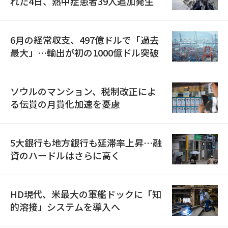
れた4日、熱中症患者39人追加発生
6月の経常収支、497億ドルで「過去
最大」…輸出が初の1000億ドル突破
ソウルのマンション、税制改正によ
る伝貰の月貰化加速を憂慮
5大銀行も地方銀行も延滞率上昇…融
資のハードルはさらに高く
HD現代、米最大の軍艦ドックに「知
的溶接」システムを導入へ