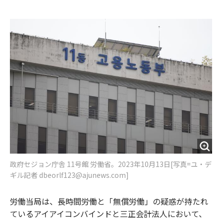
e
t
m
m
b
t
o
i
o
e
u
n
o
r
t
k
政府セジョン庁舎 11号館 労働省。2023年10月13日[写真=ユ・デ
ギル記者 dbeorlf123@ajunews.com]
労働当局は、長時間労働と「無償労働」の疑惑が持たれ
ているアイアイコンバインドと三正会計法人において、