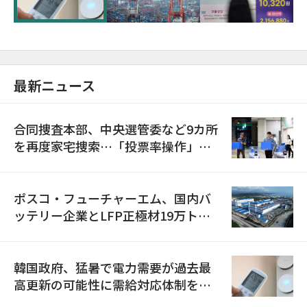
最新ニュース
合同捜査本部、中央選管委など9カ所
を再度家宅捜索…「投票率操作」の
資料を確保
ポスコ・フューチャーエム、国内バ
ッテリー企業とLFP正極材19万トン
の供給契約を締結
韓国政府、猛暑で電力需要が過去最
高更新の可能性に需給対応体制を点
検