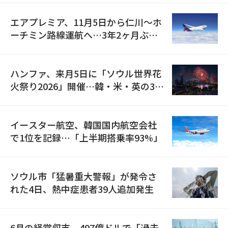
エアプレミア、11月5日から仁川〜ホ
ーチミン路線運航へ…3年2ヶ月ぶり
の再開
ハンファ、来月5日に「ソウル世界花
火祭り2026」開催…韓・米・英の3カ
国が参加
イースター航空、韓国国内航空会社
で1位を記録…「上半期搭乗率93%」
ソウル市「猛暑重大警報」が発令さ
れた4日、熱中症患者39人追加発生
6月の経常収支、497億ドルで「過去