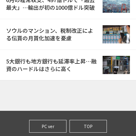
最大」…輸出が初の1000億ドル突破
ソウルのマンション、税制改正によ
る伝貰の月貰化加速を憂慮
5大銀行も地方銀行も延滞率上昇…融
資のハードルはさらに高く
PC ver
TOP