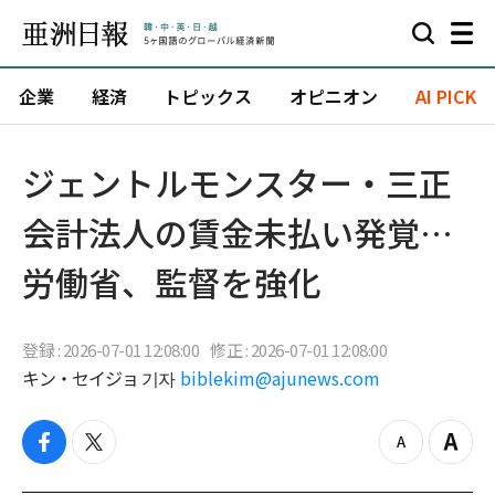
企業
経済
トピックス
オピニオン
AI PICK
ジェントルモンスター・三正
会計法人の賃金未払い発覚…
労働省、監督を強化
登録 : 2026-07-01 12:08:00
修正 : 2026-07-01 12:08:00
キン・セイジョ 기자
biblekim@ajunews.com
f
t
z
Z
a
w
o
o
c
i
o
o