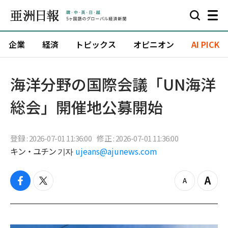
企業
経済
トピックス
オピニオン
AI PICK
海洋分野の国際会議「UN海洋
総会」開催地公募開始
登録 : 2026-07-01 11:36:00
修正 : 2026-07-01 11:36:00
キン・ユチン 기자
ujeans@ajunews.com
f
t
z
Z
a
w
o
o
c
i
o
o
e
t
m
m
b
t
o
i