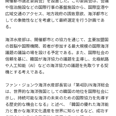
開催都市選定委員会」を設置した。この委員会は、会議
や宿泊施設などの国際行事の基盤施設から、国際空港や
広域交通のアクセス、地方政府の誘致意欲、海洋都市と
しての象徴性などを考慮して最終選定を行う計画であ
る。
海洋水産部は、開催都市との協力を通じて、主要加盟国
の首脳や国際機関、若者が参加する最大規模の国際海洋
議題の議論の場を設ける予定である。また、国際社会の
信頼を基に、韓国が海洋協力の議題を主導し、北極航路
や人工知能（AI）などの海洋協力の議題を先取りする契
機とする考えである。
ファン・ジョンウ海洋水産部長官は「第4回UN海洋総会
は、世界的な海洋強国としての韓国の地位を国際社会に
示し、持続可能な海洋の未来のための国際協力を先導す
る歴史的な機会となる」と述べ、「韓国の優れた海洋能
力と豊かな海洋文化遺産を世界に知らせるなど、成功す