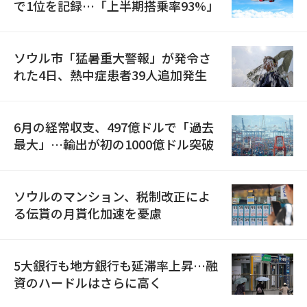
で1位を記録…「上半期搭乗率93%」
ソウル市「猛暑重大警報」が発令さ
れた4日、熱中症患者39人追加発生
6月の経常収支、497億ドルで「過去
最大」…輸出が初の1000億ドル突破
ソウルのマンション、税制改正によ
る伝貰の月貰化加速を憂慮
5大銀行も地方銀行も延滞率上昇…融
資のハードルはさらに高く