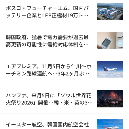
ポスコ・フューチャーエム、国内バ
ッテリー企業とLFP正極材19万トン
の供給契約を締結
韓国政府、猛暑で電力需要が過去最
高更新の可能性に需給対応体制を点
検
エアプレミア、11月5日から仁川〜ホ
ーチミン路線運航へ…3年2ヶ月ぶり
の再開
ハンファ、来月5日に「ソウル世界花
火祭り2026」開催…韓・米・英の3カ
国が参加
イースター航空、韓国国内航空会社