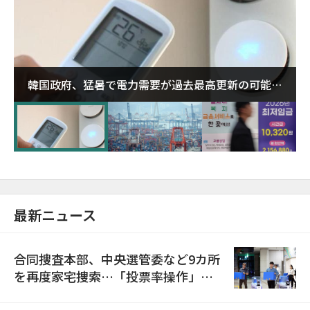
韓国政府、猛暑で電力需要が過去最高更新の可能性
に需給対応体制を点検
最新ニュース
合同捜査本部、中央選管委など9カ所
を再度家宅捜索…「投票率操作」の
資料を確保