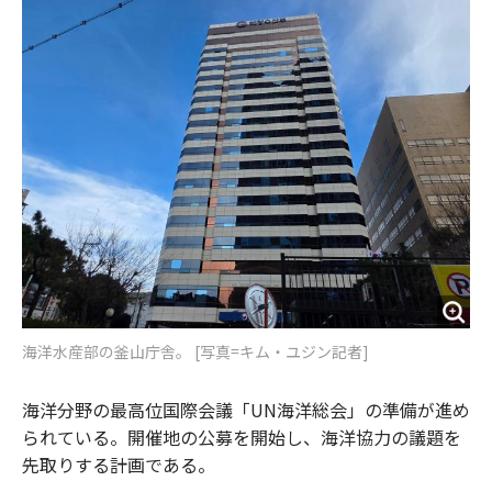
o
e
u
n
o
r
t
k
海洋水産部の釜山庁舎。 [写真=キム・ユジン記者]
海洋分野の最高位国際会議「UN海洋総会」の準備が進め
られている。開催地の公募を開始し、海洋協力の議題を
先取りする計画である。