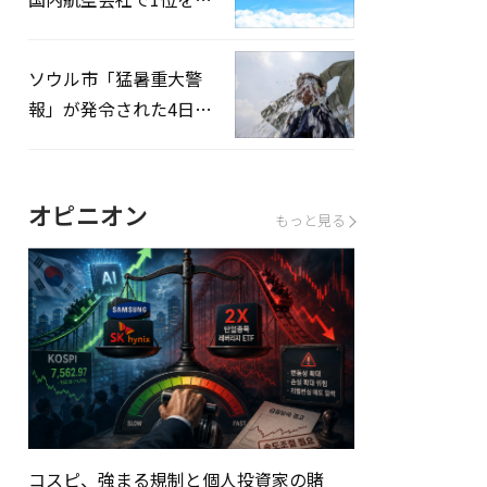
録…「上半期搭乗率
93%」
ソウル市「猛暑重大警
報」が発令された4日、
熱中症患者39人追加発
生
オピニオン
もっと見る
コスピ、強まる規制と個人投資家の賭