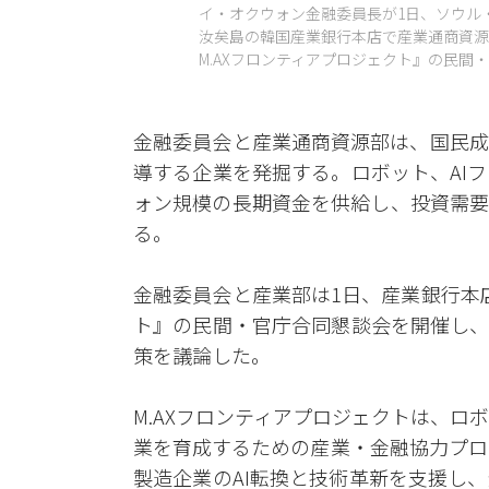
イ・オクウォン金融委員長が1日、ソウル
汝矣島の韓国産業銀行本店で産業通商資源
M.AXフロンティアプロジェクト』の民間
金融委員会と産業通商資源部は、国民成長
導する企業を発掘する。ロボット、AIフ
ォン規模の長期資金を供給し、投資需要
る。
金融委員会と産業部は1日、産業銀行本店
ト』の民間・官庁合同懇談会を開催し、
策を議論した。
M.AXフロンティアプロジェクトは、ロボ
業を育成するための産業・金融協力プロ
製造企業のAI転換と技術革新を支援し