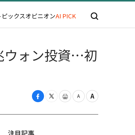
トピックス
オピニオン
AI PICK
兆ウォン投資…初
注目記事