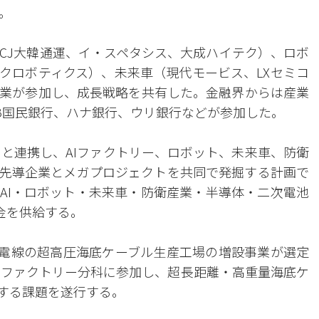
。
、CJ大韓通運、イ・スペタシス、大成ハイテク）、ロボ
クロボティクス）、未来車（現代モービス、LXセミコ
業が参加し、成長戦略を共有した。金融界からは産業
B国民銀行、ハナ銀行、ウリ銀行などが参加した。
スと連携し、AIファクトリー、ロボット、未来車、防衛
望先導企業とメガプロジェクトを共同で発掘する計画で
いAI・ロボット・未来車・防衛産業・半導体・二次電池
金を供給する。
LS電線の超高圧海底ケーブル生産工場の増設事業が選定
のAIファクトリー分科に参加し、超長距離・高重量海底ケ
入する課題を遂行する。