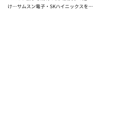
け…サムスン電子・SKハイニックスを巡
る明暗