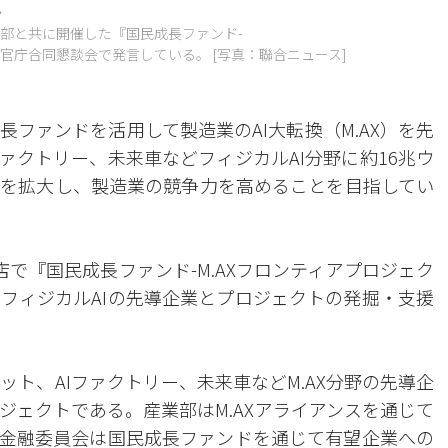
・
部と共に開催した『国民成長ファンド-
・官庁合同懇談会で発言している。 [写真：聯合ニュース]
ファンドを活用して製造業のAI大転換（M.AX）を先
ァクトリー、未来車などフィジカルAI分野に約16兆ウ
を拡大し、製造業の競争力を高めることを目指してい
で『国民成長ファンド-M.AXフロンティアプロジェク
フィジカルAIの先導企業とプロジェクトの発掘・支援
ット、AIファクトリー、未来車などM.AX分野の先導企
ジェクトである。産業部はM.AXアライアンスを通じて
、金融委員会は国民成長ファンドを通じて有望企業への