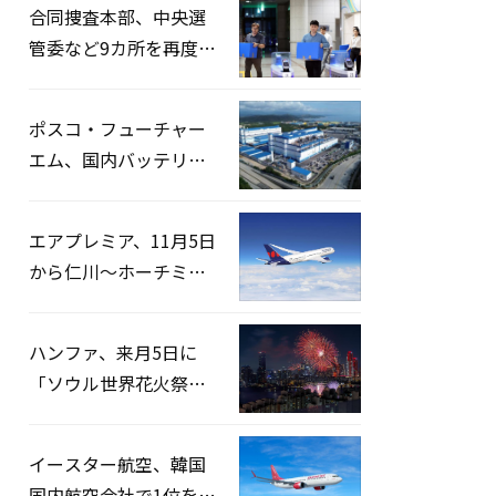
合同捜査本部、中央選
管委など9カ所を再度家
宅捜索…「投票率操
作」の資料を確保
ポスコ・フューチャー
エム、国内バッテリー
企業とLFP正極材19万ト
ンの供給契約を締結
エアプレミア、11月5日
から仁川〜ホーチミン
路線運航へ…3年2ヶ月
ぶりの再開
ハンファ、来月5日に
「ソウル世界花火祭り
2026」開催…韓・米・
英の3カ国が参加
イースター航空、韓国
国内航空会社で1位を記