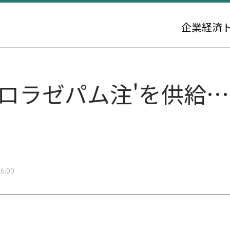
企業
経済
進ロラゼパム注'を供給
6:00