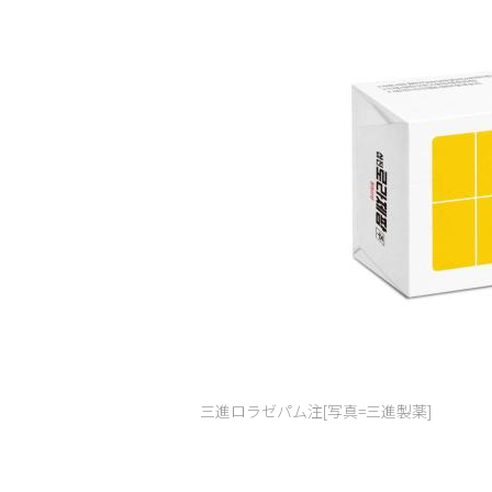
三進ロラゼパム注[写真=三進製薬]