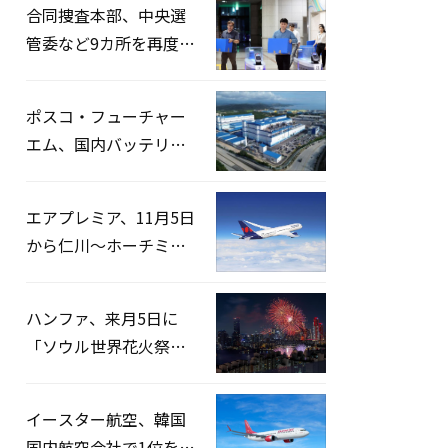
合同捜査本部、中央選
管委など9カ所を再度家
宅捜索…「投票率操
作」の資料を確保
ポスコ・フューチャー
エム、国内バッテリー
企業とLFP正極材19万ト
ンの供給契約を締結
エアプレミア、11月5日
から仁川〜ホーチミン
路線運航へ…3年2ヶ月
ぶりの再開
ハンファ、来月5日に
「ソウル世界花火祭り
2026」開催…韓・米・
英の3カ国が参加
イースター航空、韓国
国内航空会社で1位を記