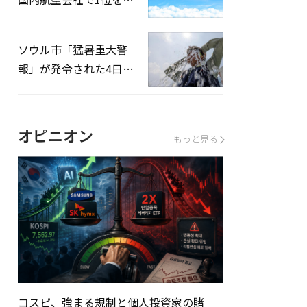
録…「上半期搭乗率
93%」
ソウル市「猛暑重大警
報」が発令された4日、
熱中症患者39人追加発
生
オピニオン
もっと見る
コスピ、強まる規制と個人投資家の賭