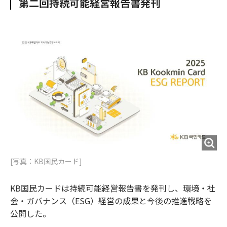
第二回持続可能経営報告書発刊
o
e
u
n
o
r
t
k
[写真：KB国民カード]
KB国民カードは持続可能経営報告書を発刊し、環境・社
会・ガバナンス（ESG）経営の成果と今後の推進戦略を
公開した。