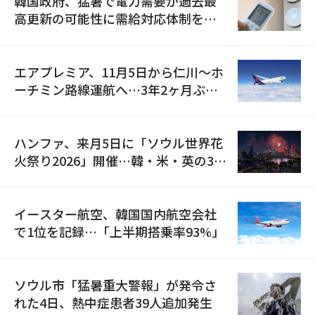
韓国政府、猛暑で電力需要が過去最
高更新の可能性に需給対応体制を点
検
エアプレミア、11月5日から仁川〜ホ
ーチミン路線運航へ…3年2ヶ月ぶり
の再開
ハンファ、来月5日に「ソウル世界花
火祭り2026」開催…韓・米・英の3カ
国が参加
イースター航空、韓国国内航空会社
で1位を記録…「上半期搭乗率93%」
ソウル市「猛暑重大警報」が発令さ
れた4日、熱中症患者39人追加発生