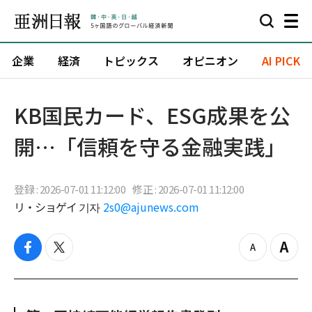
企業
経済
トピックス
オピニオン
AI PICK
KB国民カード、ESG成果を公
開…「信頼を守る金融実践」
登録 : 2026-07-01 11:12:00
修正 : 2026-07-01 11:12:00
リ・ショゲイ 기자
2s0@ajunews.com
f
t
z
Z
a
w
o
o
c
i
o
o
e
t
m
m
b
t
o
i