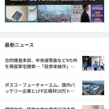
に需給対応体制を点検
最新ニュース
合同捜査本部、中央選管委など9カ所
を再度家宅捜索…「投票率操作」の
資料を確保
ポスコ・フューチャーエム、国内バ
ッテリー企業とLFP正極材19万トン
の供給契約を締結