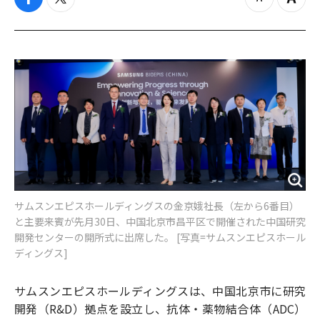
f
t
z
Z
a
w
o
o
c
i
o
o
e
t
m
m
b
t
o
i
o
e
u
n
o
r
t
k
サムスンエピスホールディングスの金京娥社長（左から6番目）
と主要来賓が先月30日、中国北京市昌平区で開催された中国研究
開発センターの開所式に出席した。 [写真=サムスンエピスホール
ディングス]
サムスンエピスホールディングスは、中国北京市に研究
開発（R&D）拠点を設立し、抗体・薬物結合体（ADC）