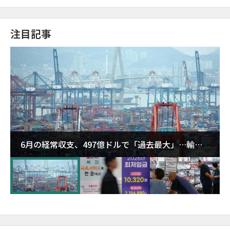
注目記事
6月の経常収支、497億ドルで「過去最大」…輸出
が初の1000億ドル突破