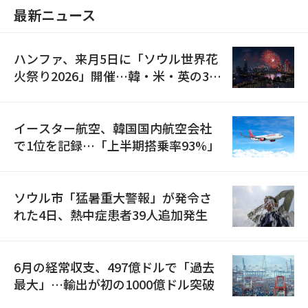
最新ニュース
ハンファ、来月5日に「ソウル世界花
火祭り2026」開催…韓・米・英の3カ
国が参加
イースター航空、韓国国内航空会社
で1位を記録…「上半期搭乗率93%」
ソウル市「猛暑重大警報」が発令さ
れた4日、熱中症患者39人追加発生
6月の経常収支、497億ドルで「過去
最大」…輸出が初の1000億ドル突破