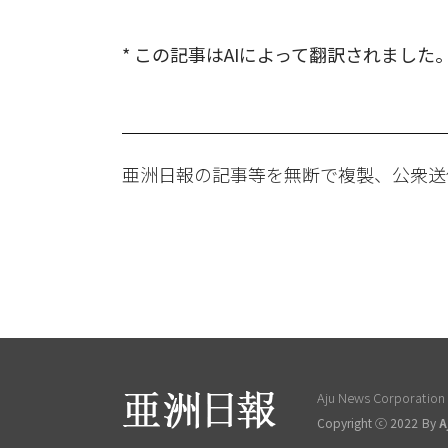
* この記事はAIによって翻訳されました
亜洲日報の記事等を無断で複製、公衆送
Aju News Corporation L
Copyright ⓒ 2022 By
A