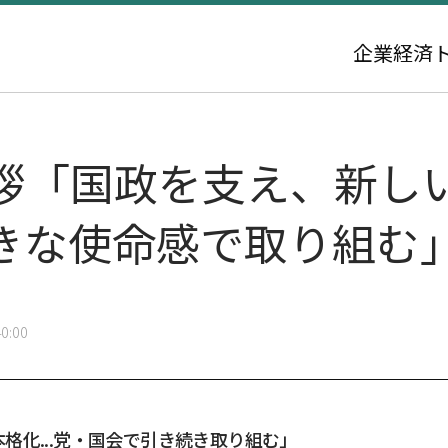
企業
経済
拶「国政を支え、新し
きな使命感で取り組む
0:00
格化...党・国会で引き続き取り組む」