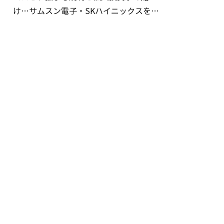
け…サムスン電子・SKハイニックスを巡
る明暗