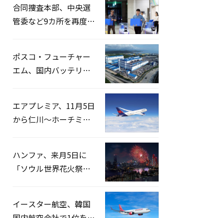
合同捜査本部、中央選
管委など9カ所を再度家
宅捜索…「投票率操
作」の資料を確保
ポスコ・フューチャー
エム、国内バッテリー
企業とLFP正極材19万ト
ンの供給契約を締結
エアプレミア、11月5日
から仁川〜ホーチミン
路線運航へ…3年2ヶ月
ぶりの再開
ハンファ、来月5日に
「ソウル世界花火祭り
2026」開催…韓・米・
英の3カ国が参加
イースター航空、韓国
国内航空会社で1位を記