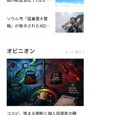
録…「上半期搭乗率
93%」
ソウル市「猛暑重大警
報」が発令された4日、
熱中症患者39人追加発
生
オピニオン
もっと見る
コスピ、強まる規制と個人投資家の賭