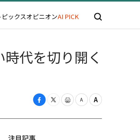
トピックス
オピニオン
AI PICK
い時代を切り開く
」
注目記事