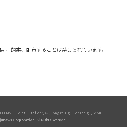
。
信 、翻案、配布することは禁じられています。
EEMA Building, 11th floor, 42, Jong-ro 1-gil, Jongno-gu, Seoul
junews Corporation
, All Rights Reserved.