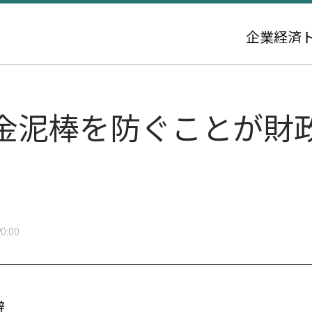
企業
経済
金泥棒を防ぐことが財
0:00
辞