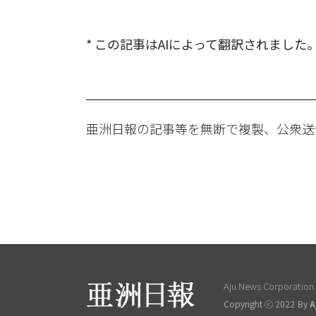
* この記事はAIによって翻訳されました
亜洲日報の記事等を無断で複製、公衆送
Aju News Corporation L
Copyright ⓒ 2022 By
A