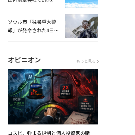
録…「上半期搭乗率
93%」
ソウル市「猛暑重大警
報」が発令された4日、
熱中症患者39人追加発
生
オピニオン
もっと見る
コスピ、強まる規制と個人投資家の賭