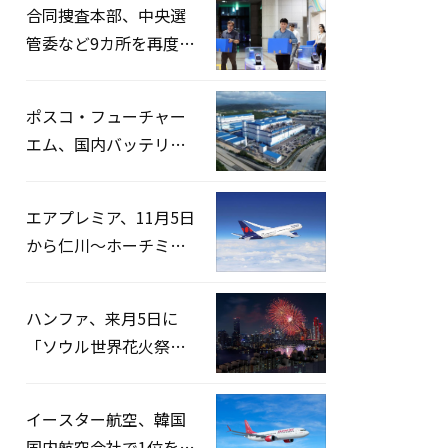
合同捜査本部、中央選
管委など9カ所を再度家
宅捜索…「投票率操
作」の資料を確保
ポスコ・フューチャー
エム、国内バッテリー
企業とLFP正極材19万ト
ンの供給契約を締結
エアプレミア、11月5日
から仁川〜ホーチミン
路線運航へ…3年2ヶ月
ぶりの再開
ハンファ、来月5日に
「ソウル世界花火祭り
2026」開催…韓・米・
英の3カ国が参加
イースター航空、韓国
国内航空会社で1位を記