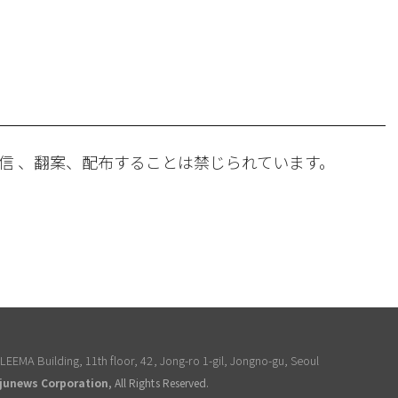
。
信 、翻案、配布することは禁じられています。
EEMA Building, 11th floor, 42, Jong-ro 1-gil, Jongno-gu, Seoul
junews Corporation
, All Rights Reserved.