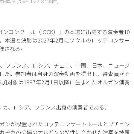
内画像 [写真=ロッテ文化財団]
ンコンクール（IOCK）」の本選に出場する演奏者10
。本選と決勝は2027年2月にソウルのロッテコンサー
催される。
、フランス、ロシア、チェコ、中国、日本、ニュージ
請した。参加者は自身の演奏動画を提出し、審査員がそ
加対象は1997年2月1日以降に生まれたオルガン演奏
メリカ、ロシア、フランス出身の演奏者である。
ガンが設置されたロッテコンサートホールとブチョン
れぞれの会場のオルガンの特性に合わせた演奏を披露