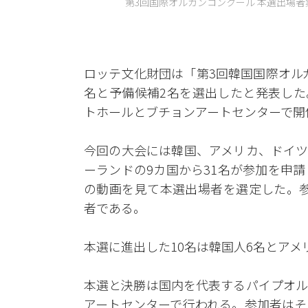
第3回国際オルガンコンクール 本選出場者案
ロッテ文化財団は「第3回韓国国際オルガ
名と予備候補2名を選出したと発表した
トホールとブチョンアートセンターで開
今回の大会には韓国、アメリカ、ドイツ
ーランドの9カ国から31名が参加を申
の動画を見て本選出場者を選定した。参
者である。
本選に進出した10名は韓国人6名とア
本選と決勝は国内を代表するパイプオル
アートセンターで行われる。参加者はそ