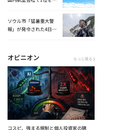
録…「上半期搭乗率
93%」
ソウル市「猛暑重大警
報」が発令された4日、
熱中症患者39人追加発
生
オピニオン
もっと見る
コスピ、強まる規制と個人投資家の賭