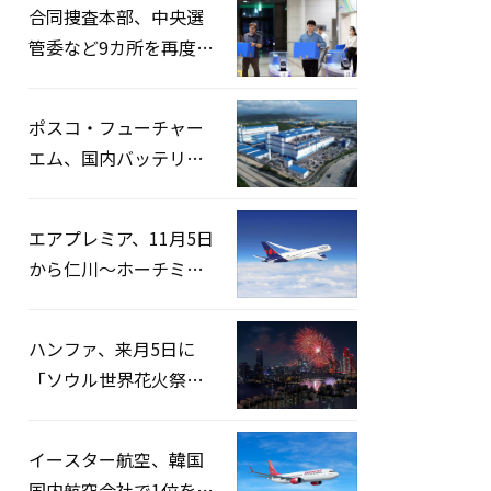
合同捜査本部、中央選
管委など9カ所を再度家
宅捜索…「投票率操
作」の資料を確保
ポスコ・フューチャー
エム、国内バッテリー
企業とLFP正極材19万ト
ンの供給契約を締結
エアプレミア、11月5日
から仁川〜ホーチミン
路線運航へ…3年2ヶ月
ぶりの再開
ハンファ、来月5日に
「ソウル世界花火祭り
2026」開催…韓・米・
英の3カ国が参加
イースター航空、韓国
国内航空会社で1位を記