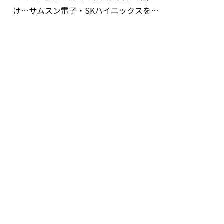
け…サムスン電子・SKハイニックスを巡
る明暗