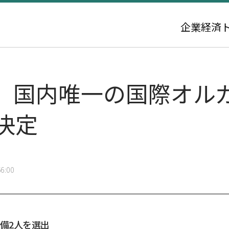
企業
経済
、国内唯一の国際オル
決定
6:00
予備2人を選出