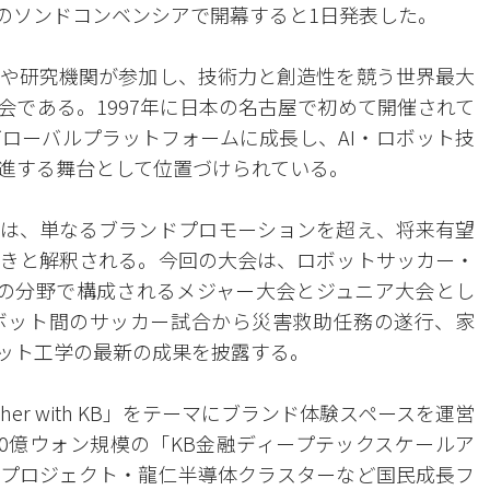
ンのソンドコンベンシアで開幕すると1日発表した。
や研究機関が参加し、技術力と創造性を競う世界最大
会である。1997年に日本の名古屋で初めて開催されて
グローバルプラットフォームに成長し、AI・ロボット技
進する舞台として位置づけられている。
は、単なるブランドプロモーションを超え、将来有望
きと解釈される。今回の大会は、ロボットサッカー・
の分野で構成されるメジャー大会とジュニア大会とし
ボット間のサッカー試合から災害救助任務の遂行、家
ボット工学の最新の成果を披露する。
ther with KB」をテーマにブランド体験スペースを運営
00億ウォン規模の「KB金融ディープテックスケールア
プロジェクト・龍仁半導体クラスターなど国民成長フ