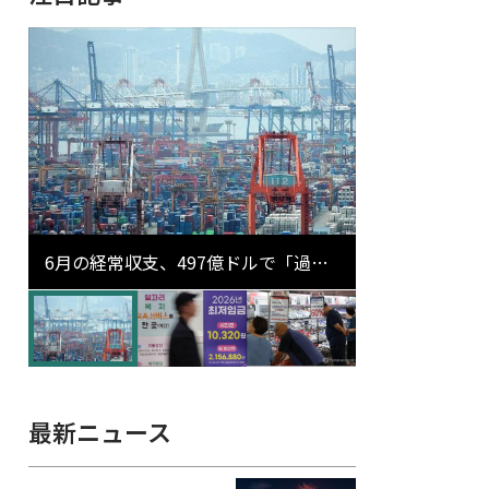
6月の経常収支、497億ドルで「過去
最大」…輸出が初の1000億ドル突破
最新ニュース