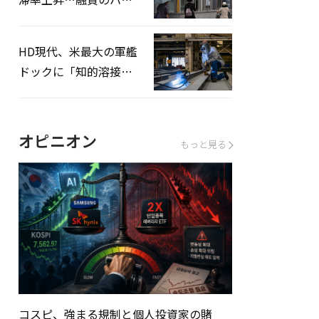
ドルはさらに高く
HD現代、米最大の軍艦
ドックに「知的溶接」
システムを導入へ
オピニオン
もっと見る
コスピ、強まる規制と個人投資家の賭