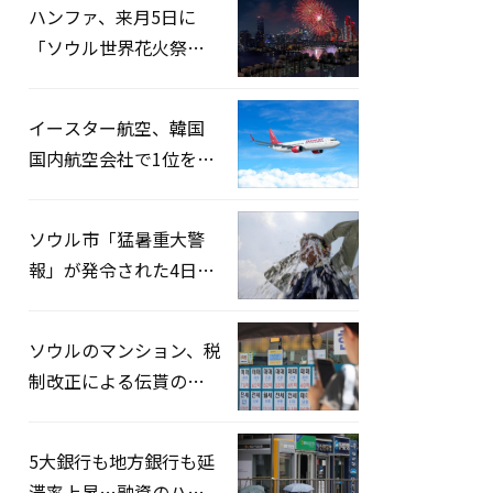
ハンファ、来月5日に
「ソウル世界花火祭り
2026」開催…韓・米・
英の3カ国が参加
イースター航空、韓国
国内航空会社で1位を記
録…「上半期搭乗率
93%」
ソウル市「猛暑重大警
報」が発令された4日、
熱中症患者39人追加発
生
ソウルのマンション、税
制改正による伝貰の月
貰化加速を憂慮
5大銀行も地方銀行も延
滞率上昇…融資のハー