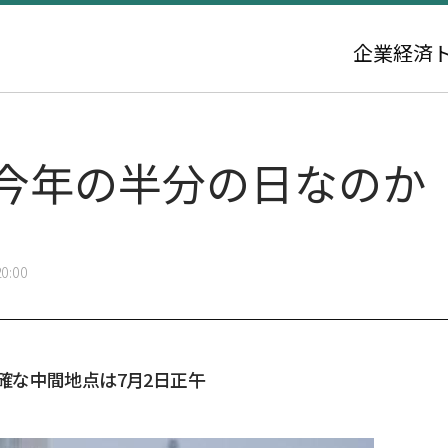
企業
経済
に今年の半分の日なのか
0:00
正確な中間地点は7月2日正午