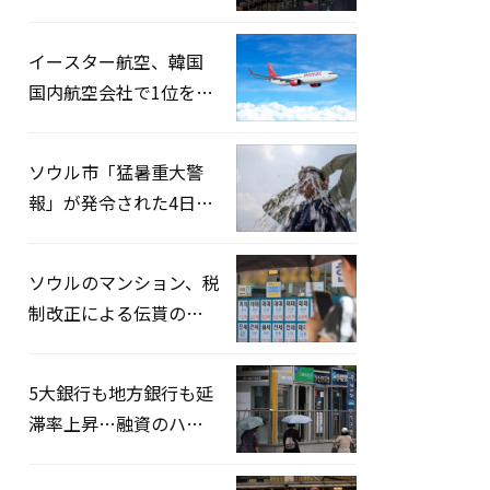
2026」開催…韓・米・
英の3カ国が参加
イースター航空、韓国
国内航空会社で1位を記
録…「上半期搭乗率
93%」
ソウル市「猛暑重大警
報」が発令された4日、
熱中症患者39人追加発
生
ソウルのマンション、税
制改正による伝貰の月
貰化加速を憂慮
5大銀行も地方銀行も延
滞率上昇…融資のハー
ドルはさらに高く