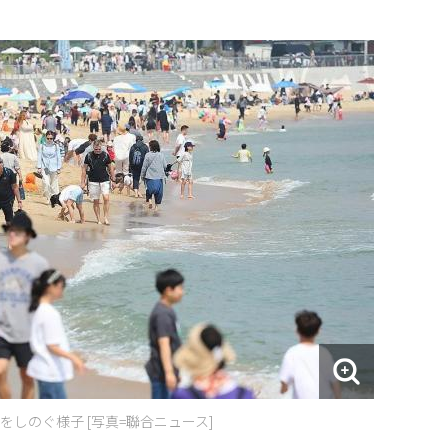
しのぐ様子 [写真=聯合ニュース]