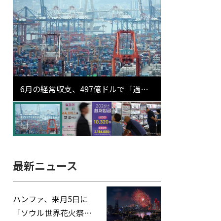
6月の経常収支、497億ドルで「過去
最大」…輸出が初の1000億ドル突破
最新ニュース
ハンファ、来月5日に
「ソウル世界花火祭り