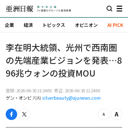
企業
経済
トピックス
オピニオン
AI PICK
李在明大統領、光州で西南圏
の先端産業ビジョンを発表…8
96兆ウォンの投資MOU
登録 : 2026-06-30 21:24:00
修正 : 2026-06-30 21:24:00
ゲン・オンビ 기자
silverbeauty@ajunews.com
f
t
z
Z
a
w
o
o
c
i
o
o