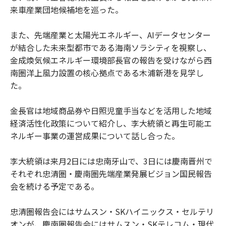
来車産業団地候補地を巡った。
また、先端産業と太陽光エネルギー、AIデータセンター
が結合した未来型都市である海南ソラシティを視察し、
金成煥気候エネルギー環境部長官の報告を受けながら西
南圏洋上風力設置の核心拠点である木浦新港を見学し
た。
金長官は地域商品券や日照児童手当などを活用した地域
経済活性化政策について紹介し、李大統領と再生可能エ
ネルギー事業の運営成果について話し合った。
李大統領は来月2日には忠南牙山で、3日には慶南晋州で
それぞれ忠清圏・慶南圏先端産業発展ビジョン国民報告
会を続ける予定である。
忠清圏報告会にはサムスン・SKハイニックス・セルテリ
オンが、慶南圏報告会にはサムスン・SKテレコム・現代