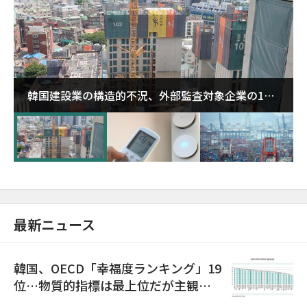
韓国建設業の構造的不況、外部監査対象企業の1割
超が「ゾンビ企業」に…5年で2.8倍増
最新ニュース
韓国、OECD「幸福度ランキング」19
位…物質的指標は最上位だが主観的
満足度は最下位