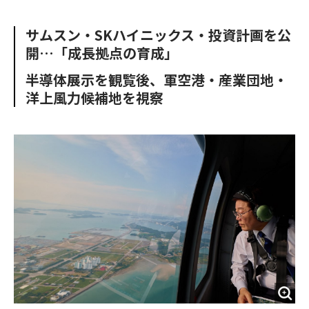
e
t
m
m
b
t
o
i
サムスン・SKハイニックス・投資計画を公
o
e
u
n
開…「成長拠点の育成」
o
r
t
k
半導体展示を観覧後、軍空港・産業団地・
洋上風力候補地を視察