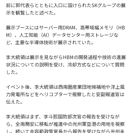
前に郭代表らとともに入口に設けられたSKグループの展
示を観覧したと述べた。
展示ブースにはサーバー用DRAM、高帯域幅メモリ（HB
M）、人工知能（AI）データセンター用ストレージな
ど、主要な半導体技術が展示されていた。
李大統領は展示を見ながらHBMの開発過程や技術の進展
状況についての説明を受け、冷却方式などについて質問
した。
イベント後、李大統領は西南圏産業団地候補地や洋上風
力発電所などをヘリコプターで視察したと安副報道官は
伝えた。
李大統領はまず、李斗熙国防部次官の報告を受けなが
ら、全南務安に移転が推進中の光州軍空港の用地を視察
し、続いて金容範政策室長から報告を受けながら光州未