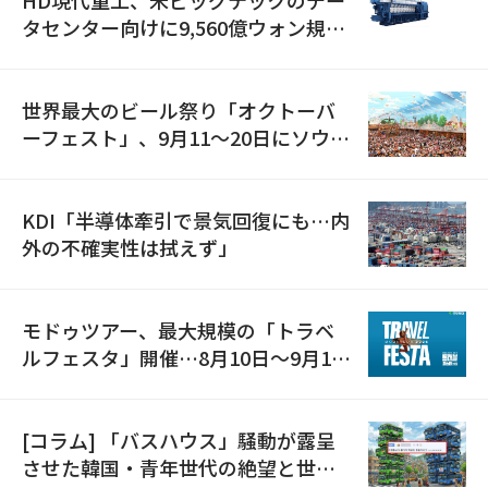
タセンター向けに9,560億ウォン規模
の発電設備を受注…「過去最大」
世界最大のビール祭り「オクトーバ
ーフェスト」、9月11〜20日にソウル
で開催
KDI「半導体牽引で景気回復にも…内
外の不確実性は拭えず」
モドゥツアー、最大規模の「トラベ
ルフェスタ」開催…8月10日～9月11
日
[コラム] 「バスハウス」騒動が露呈
させた韓国・青年世代の絶望と世代