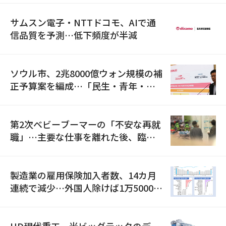
サムスン電子・NTTドコモ、AIで通
信品質を予測…低下頻度が半減
ソウル市、2兆8000億ウォン規模の補
正予算案を編成…「民生・青年・安
全」に8100億ウォンを集中投資
第2次ベビーブーマーの「不安な再就
職」…主要な仕事を離れた後、臨時
職が2倍近くに急増
製造業の雇用保険加入者数、14カ月
連続で減少…外国人除けば1万5000人
減
HD現代重工、米ビッグテックのデー