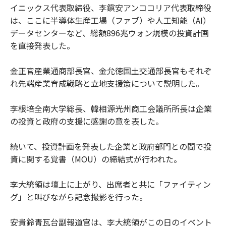
イニックス代表取締役、李鎭安アンココリア代表取締役
は、ここに半導体生産工場（ファブ）や人工知能（AI）
データセンターなど、総額896兆ウォン規模の投資計画
を直接発表した。
金正官産業通商部長官、金允徳国土交通部長官もそれぞ
れ先端産業育成戦略と立地支援策について説明した。
李根培全南大学総長、韓相源光州商工会議所所長は企業
の投資と政府の支援に感謝の意を表した。
続いて、投資計画を発表した企業と政府部門との間で投
資に関する覚書（MOU）の締結式が行われた。
李大統領は壇上に上がり、出席者と共に「ファイティン
グ」と叫びながら記念撮影を行った。
安貴鈴青瓦台副報道官は、李大統領がこの日のイベント