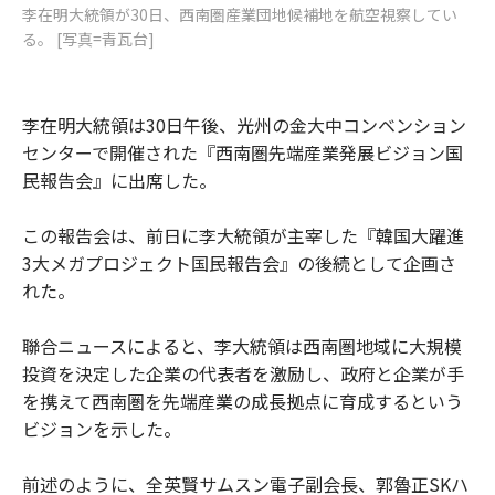
李在明大統領が30日、西南圏産業団地候補地を航空視察してい
る。 [写真=青瓦台]
李在明大統領は30日午後、光州の金大中コンベンション
センターで開催された『西南圏先端産業発展ビジョン国
民報告会』に出席した。
この報告会は、前日に李大統領が主宰した『韓国大躍進
3大メガプロジェクト国民報告会』の後続として企画さ
れた。
聯合ニュースによると、李大統領は西南圏地域に大規模
投資を決定した企業の代表者を激励し、政府と企業が手
を携えて西南圏を先端産業の成長拠点に育成するという
ビジョンを示した。
前述のように、全英賢サムスン電子副会長、郭魯正SKハ