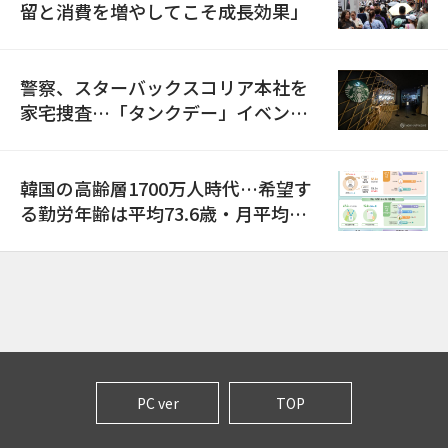
留と消費を増やしてこそ成長効果」
警察、スターバックスコリア本社を
家宅捜査…「タンクデー」イベント
巡り侮辱容疑
韓国の高齢層1700万人時代…希望す
る勤労年齢は平均73.6歳・月平均賃
金は300万ウォン以上
PC ver
TOP