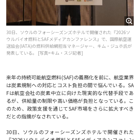
30日、ソウルのフォーシーズンズホテルで開催された『2026ソ
ウルバイオ燃料とSAFメディアカンファレンス』で、国際航空運
送協会(IATA)の燃料供給網担当マネージャー、キム・ジュホ氏が
発表している。 [写真=キム・スジ記者]
来年の持続可能航空燃料(SAF)の義務化を前に、航空業界
は炭素規制への対応とコスト負担の間で悩んでいる。SA
Fは航空会社の炭素中立に向けた現実的な代替手段であ
るが、供給量の制限や高い価格が負担となっている。こ
のため、政策支援を通じてSAF市場をさらに拡大すべき
だとの指摘がなされている。
30日、ソウルのフォーシーズンズホテルで開催された
『2026ソウルバイオ燃料とSAFメディアカンファレン