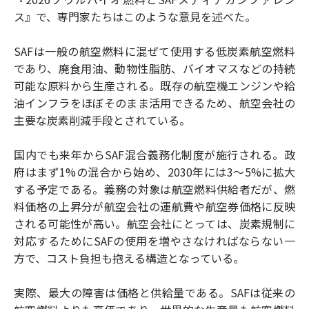
ス』で、専門家たちはこのような意見を述べた。
SAFは一般の航空燃料に混ぜて使用する低炭素航空燃料
であり、廃食用油、動物性脂肪、バイオマスなどの持続
可能な原料から生産される。既存の航空機エンジンや給
油インフラをほぼそのまま活用できるため、航空会社の
主要な炭素削減手段とされている。
国内でも来年からSAF混合義務化制度が施行される。政
府はまず1%の混合から始め、2030年には3～5%に拡大
する予定である。義務の対象は航空燃料供給者だが、燃
料価格の上昇分が航空会社の運航費や航空券価格に反映
される可能性が高い。航空会社にとっては、炭素規制に
対応するためにSAFの使用を増やさなければならない一
方で、コスト負担も抱える構造となっている。
実際、最大の障害は価格と供給量である。SAFは従来の