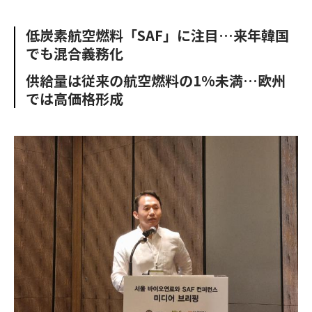
e
t
m
m
b
t
o
i
低炭素航空燃料「SAF」に注目…来年韓国
o
e
u
n
でも混合義務化
o
r
t
k
供給量は従来の航空燃料の1%未満…欧州
では高価格形成