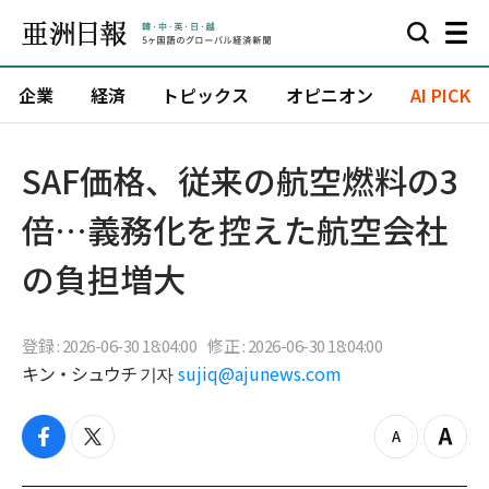
企業
経済
トピックス
オピニオン
AI PICK
SAF価格、従来の航空燃料の3
倍…義務化を控えた航空会社
の負担増大
登録 : 2026-06-30 18:04:00
修正 : 2026-06-30 18:04:00
キン・シュウチ 기자
sujiq@ajunews.com
f
t
z
Z
a
w
o
o
c
i
o
o