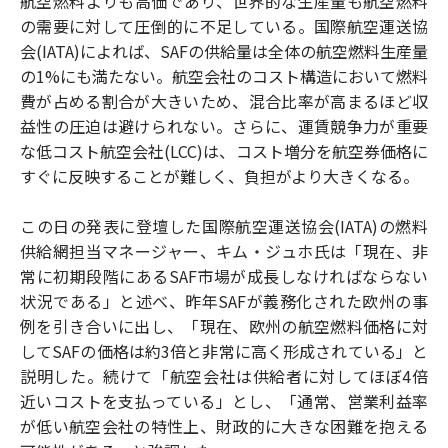
航空燃料よりも高価であり、世界的な生産量も航空燃料
の需要に対して圧倒的に不足している。国際航空運送協
会(IATA)によれば、SAFの供給量は全体の航空燃料生産量
の1%にも満たない。航空会社のコスト構造において燃料
費が占める割合が大きいため、混合比率が高まるほど収
益性の圧迫は避けられない。さらに、運賃競争力が重要
な低コスト航空会社(LCC)は、コスト増分を航空券価格に
すぐに反映することが難しく、負担がより大きくなる。
この日の発表に登壇した国際航空運送協会(IATA)の燃料
供給網担当マネージャー、キム・ジュホ氏は「現在、非
常に初期段階にあるSAF市場が成長しなければならない
状況である」と述べ、昨年SAFが義務化された欧州の事
例を引き合いに出し、「現在、欧州の航空燃料価格に対
してSAFの価格は約3倍と非常に高く形成されている」と
説明した。続けて「航空会社は供給者に対してほぼ4倍
近いコストを支払っている」とし、「通常、営業利益率
が低い航空会社の特性上、財政的に大きな困難を抱える