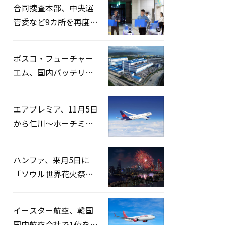
合同捜査本部、中央選
管委など9カ所を再度家
宅捜索…「投票率操
作」の資料を確保
ポスコ・フューチャー
エム、国内バッテリー
企業とLFP正極材19万ト
ンの供給契約を締結
エアプレミア、11月5日
から仁川〜ホーチミン
路線運航へ…3年2ヶ月
ぶりの再開
ハンファ、来月5日に
「ソウル世界花火祭り
2026」開催…韓・米・
英の3カ国が参加
イースター航空、韓国
国内航空会社で1位を記