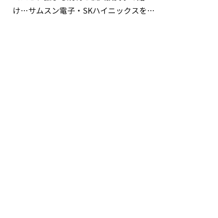
け…サムスン電子・SKハイニックスを巡
る明暗