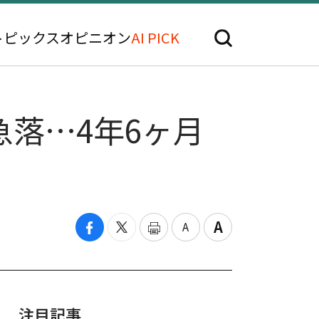
トピックス
オピニオン
AI PICK
急落…4年6ヶ月
注目記事