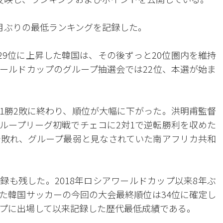
6ヶ月ぶりの最低ランキングを記録した。
は29位に上昇した韓国は、その後ずっと20位圏内を維持
ワールドカップのグループ抽選会では22位、本選が始ま
1勝2敗に終わり、順位が大幅に下がった。洪明甫監督
ループリーグ初戦でチェコに2対1で逆転勝利を収めた
で敗れ、グループ最弱と見なされていた南アフリカ共和
記録も残した。2018年ロシアワールドカップ以来8年ぶ
た韓国サッカーの今回の大会最終順位は34位に確定し
プに出場して以来記録した歴代最低成績である。