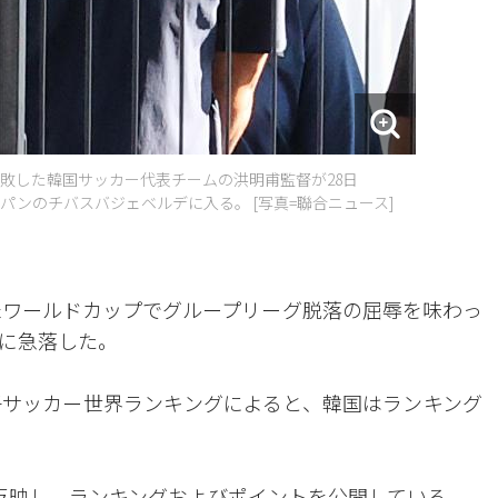
に失敗した韓国サッカー代表チームの洪明甫監督が28日
ンのチバスバジェベルデに入る。 [写真=聯合ニュース]
北中米ワールドカップでグループリーグ脱落の屈辱を味わっ
位に急落した。
男子サッカー世界ランキングによると、韓国はランキング
で反映し、ランキングおよびポイントを公開している。