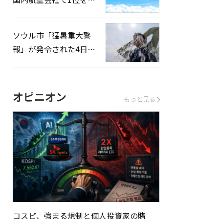
録…「上半期搭乗率
93%」
ソウル市「猛暑重大警
報」が発令された4日、
熱中症患者39人追加発
生
オピニオン
もっと見る
コスピ、強まる規制と個人投資家の賭