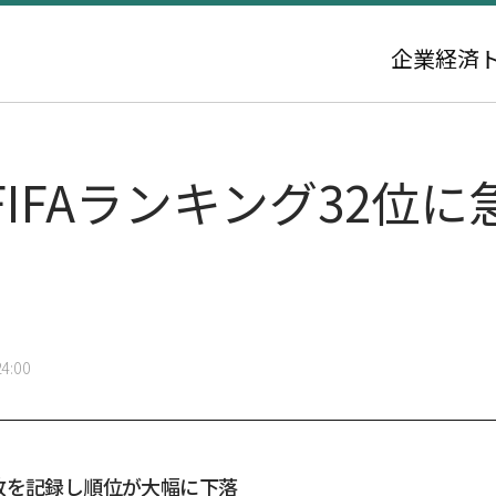
企業
経済
IFAランキング32位に
4:00
敗を記録し順位が大幅に下落