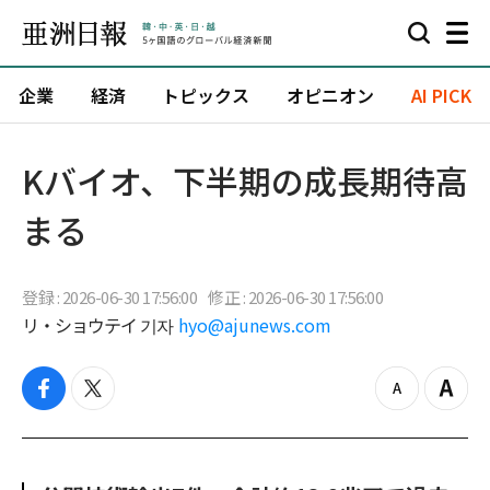
企業
経済
トピックス
オピニオン
AI PICK
Kバイオ、下半期の成長期待高
まる
登録 : 2026-06-30 17:56:00
修正 : 2026-06-30 17:56:00
リ・ショウテイ 기자
hyo@ajunews.com
f
t
z
Z
a
w
o
o
c
i
o
o
e
t
m
m
b
t
o
i