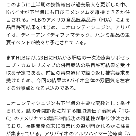
このように上半期の技術輸出が過去最大を更新した中、
Kバイオが下半期にも再びモメンタムを維持できるか注
目される。HLBのアメリカ食品医薬品局（FDA）による
品目許可結果をはじめ、コオロンティシュジン、アリバ
イオ、ディーアンドディファマテック、ハンミ薬品の主
要イベントが続々と予定されている。
まずHLBは7月23日にFDAから肝癌の一次治療薬リボセラ
ニブ・カムレリズマブの併用療法の品目許可結果を受け
取る予定である。前回の審査過程で繰り返し補完要求を
受けたため、今回の結果はKバイオ全体の雰囲気を左右
する分岐点となる見込みである。
コオロンティシュジンも下半期の主要な変数として挙げ
られる。膝の骨関節炎に対する細胞遺伝子治療薬『TG-
C』のアメリカでの臨床3相成功の可能性が取り沙汰され
ており、長期開発の末に商業化の道が開かれるかに注目
が集まっている。アリバイオのアルツハイマー治療薬『A