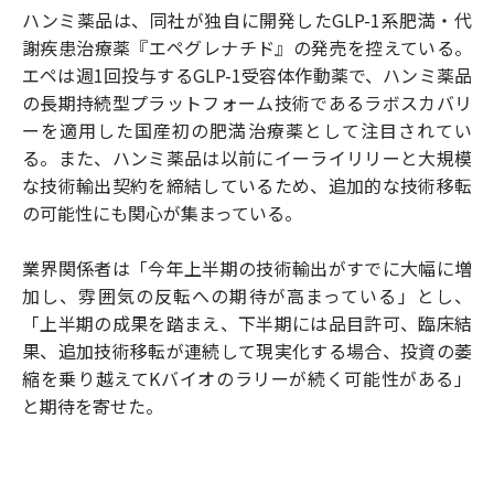
ハンミ薬品は、同社が独自に開発したGLP-1系肥満・代
謝疾患治療薬『エペグレナチド』の発売を控えている。
エペは週1回投与するGLP-1受容体作動薬で、ハンミ薬品
の長期持続型プラットフォーム技術であるラボスカバリ
ーを適用した国産初の肥満治療薬として注目されてい
る。また、ハンミ薬品は以前にイーライリリーと大規模
な技術輸出契約を締結しているため、追加的な技術移転
の可能性にも関心が集まっている。
業界関係者は「今年上半期の技術輸出がすでに大幅に増
加し、雰囲気の反転への期待が高まっている」とし、
「上半期の成果を踏まえ、下半期には品目許可、臨床結
果、追加技術移転が連続して現実化する場合、投資の萎
縮を乗り越えてKバイオのラリーが続く可能性がある」
と期待を寄せた。