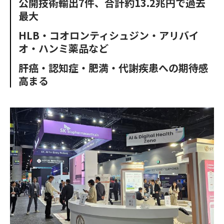
公開技術輸出7件、合計約13.2兆円で過去
o
e
u
n
最大
o
r
t
k
HLB・コオロンティシュジン・アリバイ
オ・ハンミ薬品など
肝癌・認知症・肥満・代謝疾患への期待感
高まる