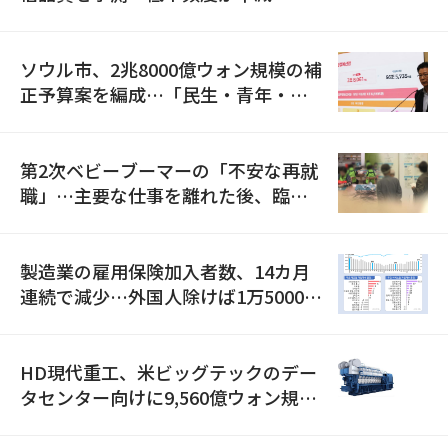
ソウル市、2兆8000億ウォン規模の補
正予算案を編成…「民生・青年・安
全」に8100億ウォンを集中投資
第2次ベビーブーマーの「不安な再就
職」…主要な仕事を離れた後、臨時
職が2倍近くに急増
製造業の雇用保険加入者数、14カ月
連続で減少…外国人除けば1万5000人
減
HD現代重工、米ビッグテックのデー
タセンター向けに9,560億ウォン規模
の発電設備を受注…「過去最大」