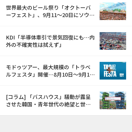
世界最大のビール祭り「オクトーバ
ーフェスト」、9月11〜20日にソウル
で開催
KDI「半導体牽引で景気回復にも…内
外の不確実性は拭えず」
モドゥツアー、最大規模の「トラベ
ルフェスタ」開催…8月10日～9月11
日
[コラム] 「バスハウス」騒動が露呈
させた韓国・青年世代の絶望と世代
間格差