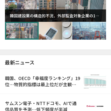
韓国建設業の構造的不況、外部監査対象企業の1割
超が「ゾンビ企業」に…5年で2.8倍増
最新ニュース
韓国、OECD「幸福度ランキング」19
位…物質的指標は最上位だが主観的
満足度は最下位
サムスン電子・NTTドコモ、AIで通
信品質を予測…低下頻度が半減