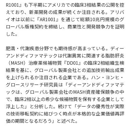
R1001』も下半期にアメリカでの臨床3相結果の公開を控
えており、新薬開発の成果が続くか注目される。アリバ
イオは以前に『AR1001』を通じて総額10兆円規模のグ
ローバル版権契約を締結し、商業性と開発競争力を証明
した。
肥満・代謝疾患分野でも期待感が高まっている。ディー
アンドディファマテックは代謝異常に関連する脂肪肝炎
（MASH）治療薬候補物質『DD01』の臨床2相組織生検
結果を基に、グローバル製薬会社との追加技術輸出成果
を上げられるか注目される企業である。ハン・ヨンヒ・
グロースリサーチ研究員は「ディーアンドディファマテ
ックは、グローバル製薬会社のMASH資産確保競争の中
で、臨床2相以上の希少な候補物質を保有する企業として
浮上した」と分析した。続けて「データの優秀性が実際
の技術移転契約に結びつく時点が本格的な企業価値再評
価の期間となるだろう」と述べた。