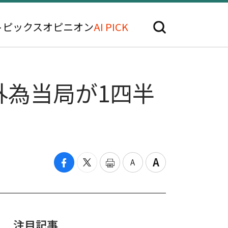
トピックス
オピニオン
AI PICK
外為当局が1四半
注目記事