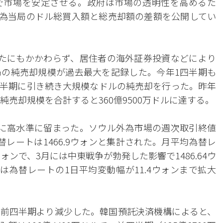
で市場を安定させる。政府は市場の透明性を高めるた
に外為当局のドル総買入額と総売却額の差額を公開してい
たにもかかわらず、居住者の海外証券投資などにより
の純売却規模が過去最大を記録した。今年1四半期も
半期に引き続き大規模なドルの純売却を行った。昨年
純売却規模を合計すると360億9500万ドルに達する。
に高水準に留まった。ソウル外為市場の週次取引終値
レートは1466.9ウォンと集計された。月平均為替レ
32ウォンで、3月には中東戦争が勃発した影響で1486.64ウ
は為替レートの1日平均変動幅が11.4ウォンまで拡大
前四半期より減少した。韓国預託決済機構によると、