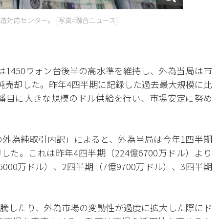
対応センター。 [写真=聯合ニュース]
は1450ウォン台後半の高水準を維持し、外為当局は市
を純売却した。昨年4四半期に記録した過去最大規模に比
番目に大きな規模のドル供給を行い、市場安定に努め
の外為純取引内訳」によると、外為当局は今年1四半期
却した。これは昨年4四半期（224億6700万ドル）より
000万ドル）、2四半期（7億9700万ドル）、3四半期
。
騰したり、外為市場の変動性が過度に拡大した際にド