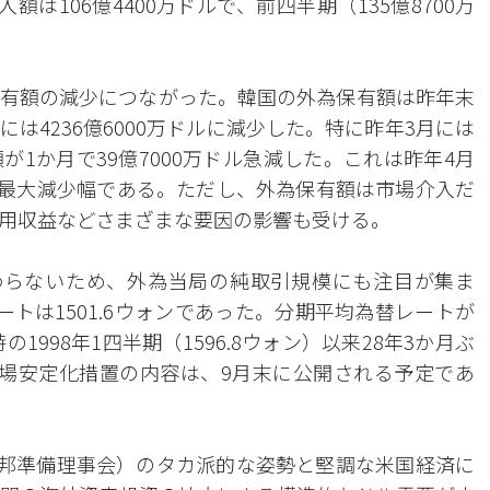
は106億4400万ドルで、前四半期（135億8700万
有額の減少につながった。韓国の外為保有額は昨年末
末には4236億6000万ドルに減少した。特に昨年3月には
1か月で39億7000万ドル急減した。これは昨年4月
ぶりの最大減少幅である。ただし、外為保有額は市場介入だ
用収益などさまざまな要因の影響も受ける。
わらないため、外為当局の純取引規模にも注目が集ま
トは1501.6ウォンであった。分期平均為替レートが
1998年1四半期（1596.8ウォン）以来28年3か月ぶ
場安定化措置の内容は、9月末に公開される予定であ
連邦準備理事会）のタカ派的な姿勢と堅調な米国経済に