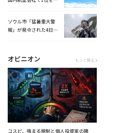
録…「上半期搭乗率
93%」
ソウル市「猛暑重大警
報」が発令された4日、
熱中症患者39人追加発
生
オピニオン
もっと見る
コスピ、強まる規制と個人投資家の賭