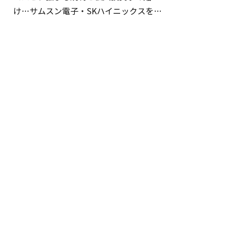
け…サムスン電子・SKハイニックスを巡
る明暗