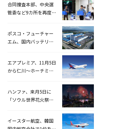
合同捜査本部、中央選
管委など9カ所を再度家
宅捜索…「投票率操
作」の資料を確保
ポスコ・フューチャー
エム、国内バッテリー
企業とLFP正極材19万ト
ンの供給契約を締結
エアプレミア、11月5日
から仁川〜ホーチミン
路線運航へ…3年2ヶ月
ぶりの再開
ハンファ、来月5日に
「ソウル世界花火祭り
2026」開催…韓・米・
英の3カ国が参加
イースター航空、韓国
国内航空会社で1位を記