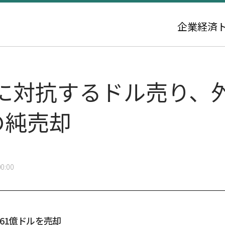
企業
経済
に対抗するドル売り、
の純売却
0:00
61億ドルを売却