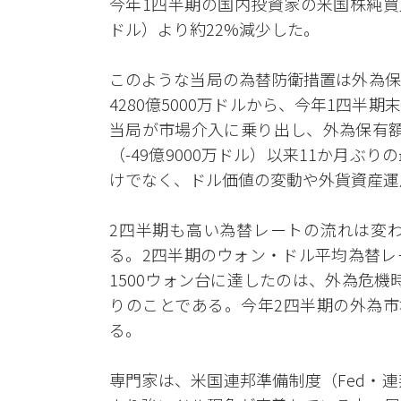
今年1四半期の国内投資家の米国株純買入額
ドル）より約22%減少した。
このような当局の為替防衛措置は外為保
4280億5000万ドルから、今年1四半期
当局が市場介入に乗り出し、外為保有額が
（-49億9000万ドル）以来11か月
けでなく、ドル価値の変動や外貨資産運
2四半期も高い為替レートの流れは変
る。2四半期のウォン・ドル平均為替レー
1500ウォン台に達したのは、外為危機時の
りのことである。今年2四半期の外為市
る。
専門家は、米国連邦準備制度（Fed・