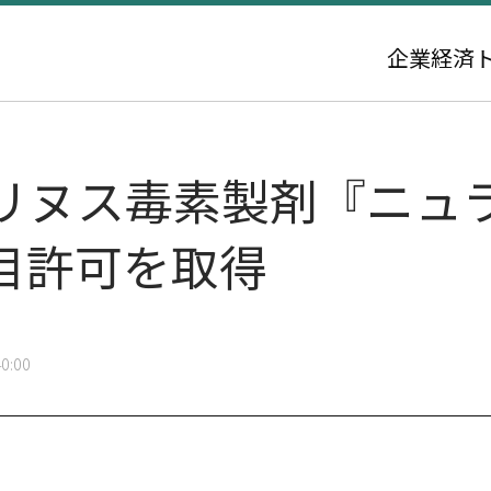
企業
経済
リヌス毒素製剤『ニュ
目許可を取得
0:00