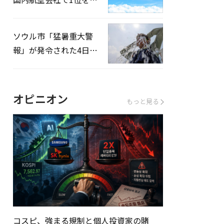
録…「上半期搭乗率
93%」
ソウル市「猛暑重大警
報」が発令された4日、
熱中症患者39人追加発
生
オピニオン
もっと見る
コスピ、強まる規制と個人投資家の賭