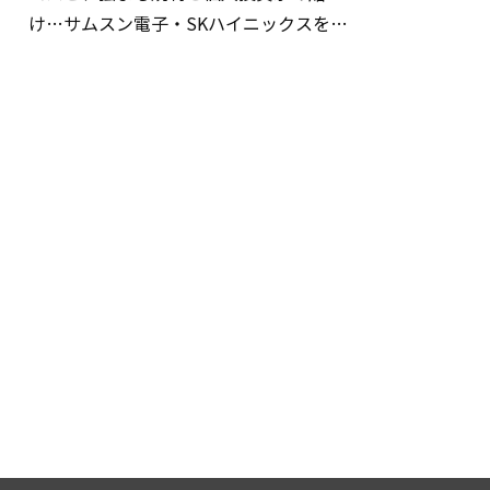
け…サムスン電子・SKハイニックスを巡
る明暗