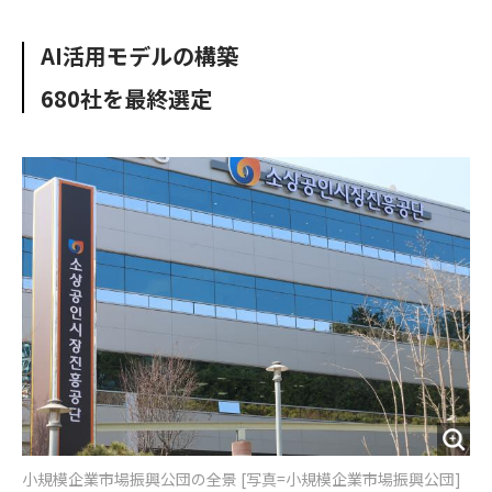
e
t
m
m
b
t
o
i
AI活用モデルの構築
o
e
u
n
o
r
t
680社を最終選定
k
小規模企業市場振興公団の全景 [写真=小規模企業市場振興公団]