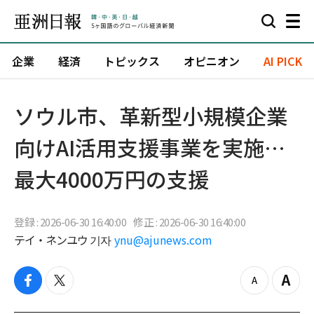
企業
経済
トピックス
オピニオン
AI PICK
ソウル市、革新型小規模企業
向けAI活用支援事業を実施…
最大4000万円の支援
登録 : 2026-06-30 16:40:00
修正 : 2026-06-30 16:40:00
テイ・ネンユウ 기자
ynu@ajunews.com
f
t
z
Z
a
w
o
o
c
i
o
o