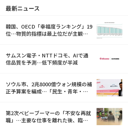
最新ニュース
韓国、OECD「幸福度ランキング」19
位…物質的指標は最上位だが主観的
満足度は最下位
サムスン電子・NTTドコモ、AIで通
信品質を予測…低下頻度が半減
ソウル市、2兆8000億ウォン規模の補
正予算案を編成…「民生・青年・安
全」に8100億ウォンを集中投資
第2次ベビーブーマーの「不安な再就
職」…主要な仕事を離れた後、臨時
職が2倍近くに急増