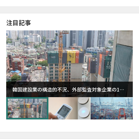
注目記事
韓国建設業の構造的不況、外部監査対象企業の1割
超が「ゾンビ企業」に…5年で2.8倍増