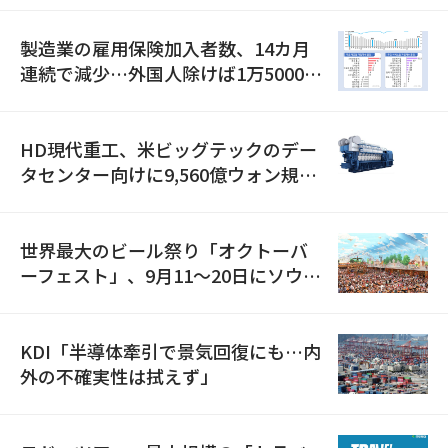
製造業の雇用保険加入者数、14カ月
連続で減少…外国人除けば1万5000人
減
HD現代重工、米ビッグテックのデー
タセンター向けに9,560億ウォン規模
の発電設備を受注…「過去最大」
世界最大のビール祭り「オクトーバ
ーフェスト」、9月11〜20日にソウル
で開催
KDI「半導体牽引で景気回復にも…内
外の不確実性は拭えず」