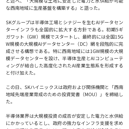
と述べ、「大規模な土地に安定した電力と水供給が可能
な西南地域に生産基盤を構築する」と語った。
SKグループは半導体工場とシナジーを生むAIデータセン
ターインフラも全国的に拡大する方針である。初期5ギ
ガワット（GW）規模でスタートし、最終的には全国15G
W規模の大規模AIデータセンター（DC）網を段階的に完
成させる構想である。特に西南地域には1GW規模の大規
模データセンターを設け、半導体生産とAIコンピューテ
ィングが結合した高度化されたAI産業生態系を形成する
と付け加えた。
この日、SKハイニックスは政府および関係機関と「西南
地域先端産業育成のための投資覚書（MOU）」を締結し
た。
半導体業界は大規模投資の成否が安定した電力と水供給
にかかっているとし、政府の強力なインフラ支援を求め