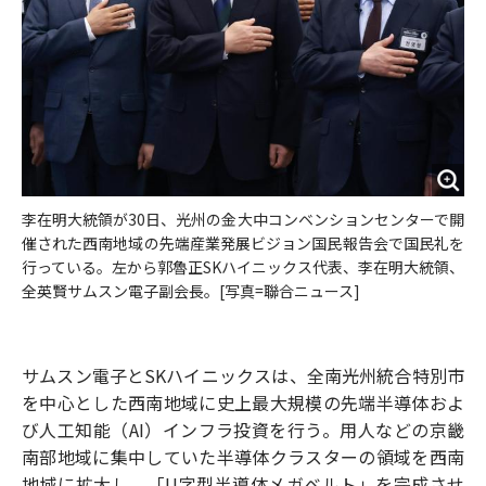
李在明大統領が30日、光州の金大中コンベンションセンターで開
催された西南地域の先端産業発展ビジョン国民報告会で国民礼を
行っている。左から郭魯正SKハイニックス代表、李在明大統領、
全英賢サムスン電子副会長。[写真=聯合ニュース]
サムスン電子とSKハイニックスは、全南光州統合特別市
を中心とした西南地域に史上最大規模の先端半導体およ
び人工知能（AI）インフラ投資を行う。用人などの京畿
南部地域に集中していた半導体クラスターの領域を西南
地域に拡大し、「U字型半導体メガベルト」を完成させ