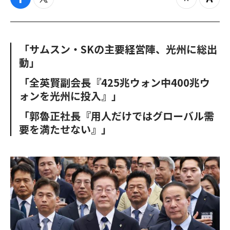
f
t
z
Z
a
w
o
o
c
i
o
o
e
t
m
m
b
t
o
i
「サムスン・SKの主要経営陣、光州に総出
o
e
u
n
動」
o
r
t
k
「全英賢副会長『425兆ウォン中400兆ウ
ォンを光州に投入』」
「郭魯正社長『用人だけではグローバル需
要を満たせない』」