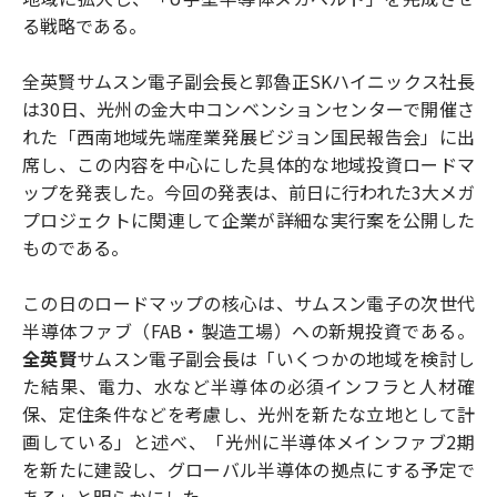
る戦略である。
全英賢サムスン電子副会長と郭魯正SKハイニックス社長
は30日、光州の金大中コンベンションセンターで開催さ
れた「西南地域先端産業発展ビジョン国民報告会」に出
席し、この内容を中心にした具体的な地域投資ロードマ
ップを発表した。今回の発表は、前日に行われた3大メガ
プロジェクトに関連して企業が詳細な実行案を公開した
ものである。
この日のロードマップの核心は、サムスン電子の次世代
半導体ファブ（FAB・製造工場）への新規投資である。
全英賢
サムスン電子副会長は「いくつかの地域を検討し
た結果、電力、水など半導体の必須インフラと人材確
保、定住条件などを考慮し、光州を新たな立地として計
画している」と述べ、「光州に半導体メインファブ2期
を新たに建設し、グローバル半導体の拠点にする予定で
ある」と明らかにした。