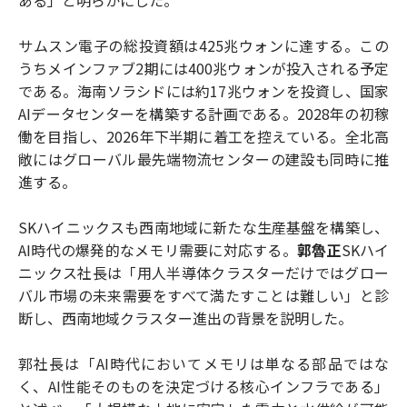
サムスン電子の総投資額は425兆ウォンに達する。この
うちメインファブ2期には400兆ウォンが投入される予定
である。海南ソラシドには約17兆ウォンを投資し、国家
AIデータセンターを構築する計画である。2028年の初稼
働を目指し、2026年下半期に着工を控えている。全北高
敞にはグローバル最先端物流センターの建設も同時に推
進する。
SKハイニックスも西南地域に新たな生産基盤を構築し、
AI時代の爆発的なメモリ需要に対応する。
郭魯正
SKハイ
ニックス社長は「用人半導体クラスターだけではグロー
バル市場の未来需要をすべて満たすことは難しい」と診
断し、西南地域クラスター進出の背景を説明した。
郭社長は「AI時代においてメモリは単なる部品ではな
く、AI性能そのものを決定づける核心インフラである」