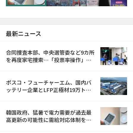
最新ニュース
合同捜査本部、中央選管委など9カ所
を再度家宅捜索…「投票率操作」の
資料を確保
ポスコ・フューチャーエム、国内バ
ッテリー企業とLFP正極材19万トン
の供給契約を締結
韓国政府、猛暑で電力需要が過去最
高更新の可能性に需給対応体制を点
検