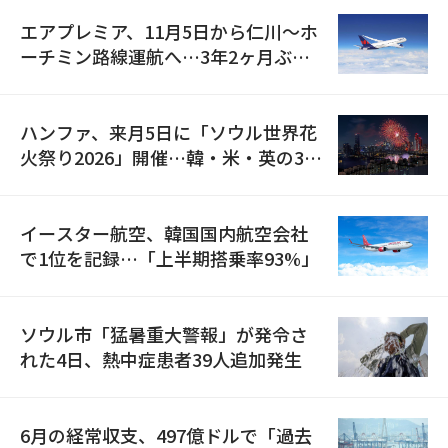
エアプレミア、11月5日から仁川〜ホ
ーチミン路線運航へ…3年2ヶ月ぶり
の再開
ハンファ、来月5日に「ソウル世界花
火祭り2026」開催…韓・米・英の3カ
国が参加
イースター航空、韓国国内航空会社
で1位を記録…「上半期搭乗率93%」
ソウル市「猛暑重大警報」が発令さ
れた4日、熱中症患者39人追加発生
6月の経常収支、497億ドルで「過去