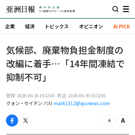
企業
経済
トピックス
オピニオン
AI PICK
気候部、廃棄物負担金制度の
改編に着手…「14年間凍結で
抑制不可」
登録 : 2026-06-30 16:32:00
修正 : 2026-06-30 16:32:00
クォン・セイチン 기자
mark1312@ajunews.com
f
t
z
Z
a
w
o
o
c
i
o
o