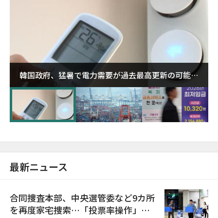
韓国政府、猛暑で電力需要が過去最高更新の可能性
に需給対応体制を点検
最新ニュース
合同捜査本部、中央選管委など9カ所
を再度家宅捜索…「投票率操作」の