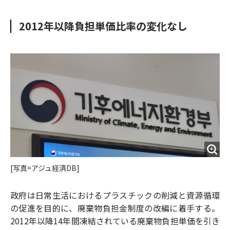
e
t
m
m
b
t
o
i
2012年以降負担単価比率の変化なし
o
e
u
n
o
r
t
k
[写真=アジュ経済DB]
政府は日常生活におけるプラスチックの削減と資源循環
の促進を目的に、廃棄物負担金制度の改編に着手する。
2012年以降14年間凍結されている廃棄物負担単価を引き