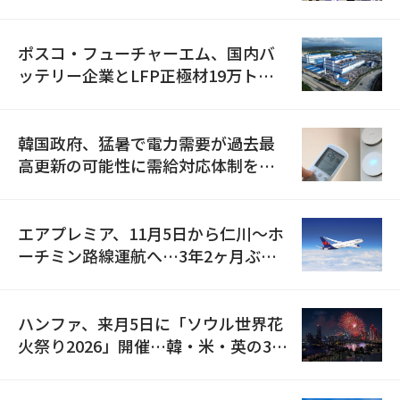
資料を確保
ポスコ・フューチャーエム、国内バ
ッテリー企業とLFP正極材19万トン
の供給契約を締結
韓国政府、猛暑で電力需要が過去最
高更新の可能性に需給対応体制を点
検
エアプレミア、11月5日から仁川〜ホ
ーチミン路線運航へ…3年2ヶ月ぶり
の再開
ハンファ、来月5日に「ソウル世界花
火祭り2026」開催…韓・米・英の3カ
国が参加