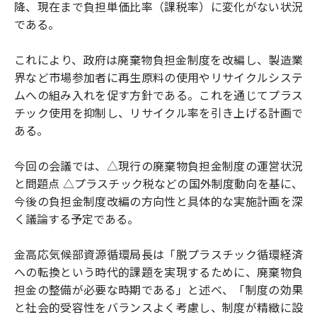
降、現在まで負担単価比率（課税率）に変化がない状況
である。
これにより、政府は廃棄物負担金制度を改編し、製造業
界など市場参加者に再生原料の使用やリサイクルシステ
ムへの組み入れを促す方針である。これを通じてプラス
チック使用を抑制し、リサイクル率を引き上げる計画で
ある。
今回の会議では、△現行の廃棄物負担金制度の運営状況
と問題点 △プラスチック税などの国外制度動向を基に、
今後の負担金制度改編の方向性と具体的な実施計画を深
く議論する予定である。
金高応気候部資源循環局長は「脱プラスチック循環経済
への転換という時代的課題を実現するために、廃棄物負
担金の整備が必要な時期である」と述べ、「制度の効果
と社会的受容性をバランスよく考慮し、制度が精緻に設