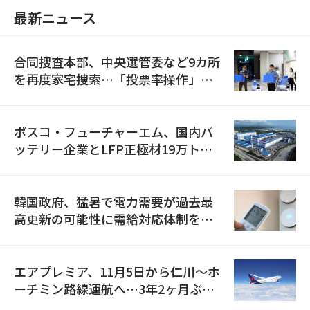
最新ニュース
合同捜査本部、中央選管委など9カ所
を再度家宅捜索…「投票率操作」の
資料を確保
ポスコ・フューチャーエム、国内バ
ッテリー企業とLFP正極材19万トン
の供給契約を締結
韓国政府、猛暑で電力需要が過去最
高更新の可能性に需給対応体制を点
検
エアプレミア、11月5日から仁川〜ホ
ーチミン路線運航へ…3年2ヶ月ぶり
の再開