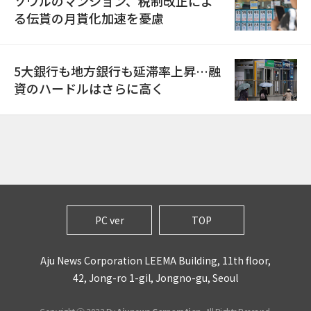
ソウルのマンション、税制改正によ
る伝貰の月貰化加速を憂慮
5大銀行も地方銀行も延滞率上昇…融
資のハードルはさらに高く
PC ver
TOP
Aju News Corporation LEEMA Building, 11th floor,
42, Jong-ro 1-gil, Jongno-gu, Seoul