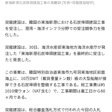
東海新港石炭埠頭建設工事の鳥瞰図 [写真=双龍建設提供]
双龍建設は、韓国の東海新港における石炭埠頭建設工事
を受注し、港湾・海洋インフラ分野での受注競争力を強
化した。
双龍建設は、30日、海洋水産部東海地方海洋水産庁が発
注した「東海新港石炭埠頭建設工事」を最終的に受注し
たと発表した。
この事業は、韓国特別自治道東海市九号洞東海地区前面
海上に、10万DWT（載貨重量トン数）級の大型船舶が接
岸できる石炭埠頭を整備する工事である。総工事費は約
1010億ウォン（VAT含む）で、工事期間は着工日から60
ヶ月である。
双龍建設は、総合審査落札方式で行われた今回の入札