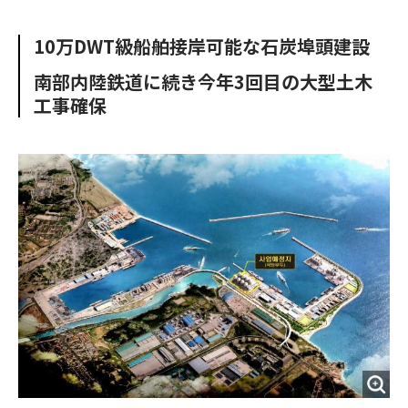
e
t
m
m
b
t
o
i
10万DWT級船舶接岸可能な石炭埠頭建設
o
e
u
n
o
r
t
南部内陸鉄道に続き今年3回目の大型土木
k
工事確保