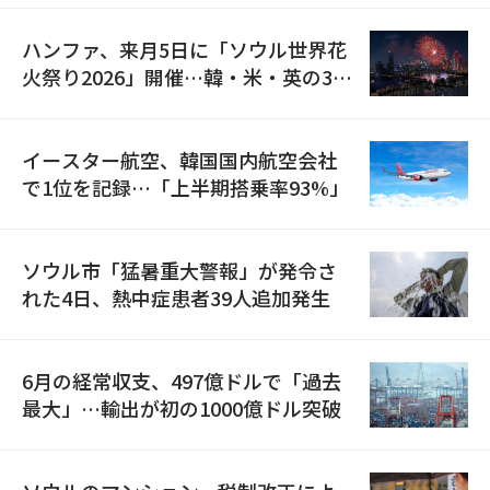
ハンファ、来月5日に「ソウル世界花
火祭り2026」開催…韓・米・英の3カ
国が参加
イースター航空、韓国国内航空会社
で1位を記録…「上半期搭乗率93%」
ソウル市「猛暑重大警報」が発令さ
れた4日、熱中症患者39人追加発生
6月の経常収支、497億ドルで「過去
最大」…輸出が初の1000億ドル突破