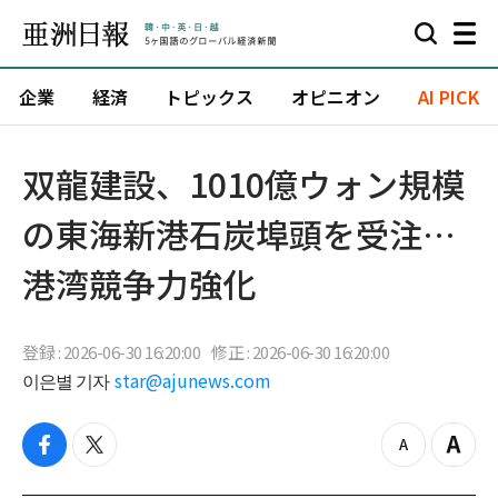
企業
経済
トピックス
オピニオン
AI PICK
双龍建設、1010億ウォン規模
の東海新港石炭埠頭を受注…
港湾競争力強化
登録 : 2026-06-30 16:20:00
修正 : 2026-06-30 16:20:00
이은별 기자
star@ajunews.com
f
t
z
Z
a
w
o
o
c
i
o
o